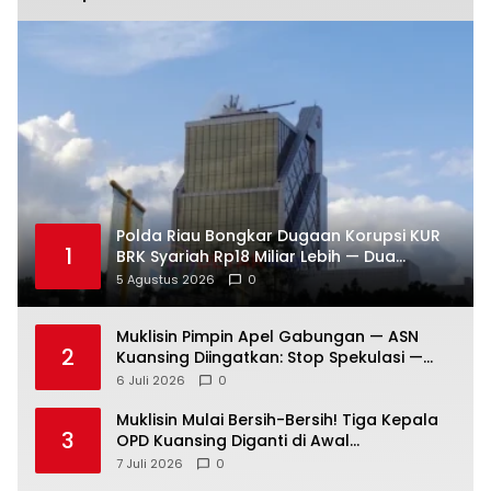
Polda Riau Bongkar Dugaan Korupsi KUR
1
BRK Syariah Rp18 Miliar Lebih — Dua
Tersangka Resmi Dijerat
5 Agustus 2026
0
Muklisin Pimpin Apel Gabungan — ASN
2
Kuansing Diingatkan: Stop Spekulasi —
Fokus Layani Rakyat!
6 Juli 2026
0
Muklisin Mulai Bersih-Bersih! Tiga Kepala
3
OPD Kuansing Diganti di Awal
Kepemimpinan
7 Juli 2026
0