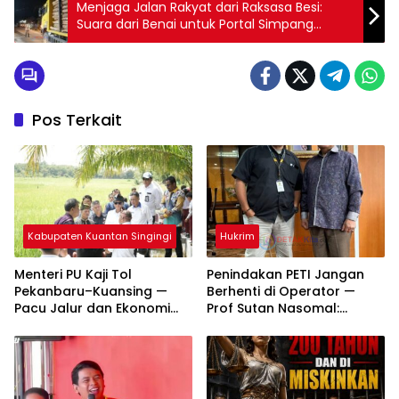
Menjaga Jalan Rakyat dari Raksasa Besi:
Suara dari Benai untuk Portal Simpang
Mangga
Pos Terkait
Kabupaten Kuantan Singingi
Hukrim
Menteri PU Kaji Tol
Penindakan PETI Jangan
Pekanbaru–Kuansing —
Berhenti di Operator —
Pacu Jalur dan Ekonomi
Prof Sutan Nasomal:
Daerah Dipacu
Bongkar Aktor Utama
hingga Pemodal