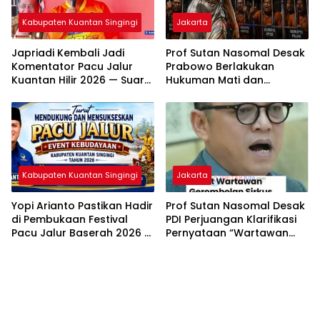
Kabupaten Kuantan Singingi
Jakarta
Japriadi Kembali Jadi
Prof Sutan Nasomal Desak
Komentator Pacu Jalur
Prabowo Berlakukan
Kuantan Hilir 2026 — Suara
Hukuman Mati dan
Emas Asal Inuman Siap
Pemiskinan Koruptor —
Menggema di Tepian
Rakyat Tunggu Keputusan
Lubuok Sobae Basogha
Kabupaten Kuantan Singingi
Jakarta
Yopi Arianto Pastikan Hadir
Prof Sutan Nasomal Desak
di Pembukaan Festival
PDI Perjuangan Klarifikasi
Pacu Jalur Baserah 2026 —
Pernyataan “Wartawan
Muklisin Undang Langsung
Gerombolan Sirkus”