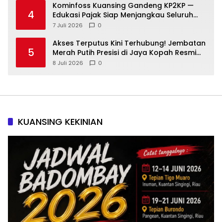
Kominfoss Kuansing Gandeng KP2KP —
4
Edukasi Pajak Siap Menjangkau Seluruh
Masyarakat
7 Juli 2026
0
Akses Terputus Kini Terhubung! Jembatan
5
Merah Putih Presisi di Jaya Kopah Resmi
Berdiri — Polri Buktikan Pembangunan Tak
8 Juli 2026
0
Sekadar Janji
KUANSING KEKINIAN