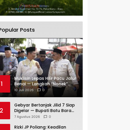
Popular Posts
Muklisin Lepas Hilir Pacu Jalur
1
Benai — Langkah “Nonek”
Gambar Kekompakan
10 Juli 2026
0
Pemimpin Kuansing Jadi
Simbol Kuat Lestarikan
Gebyar Bertanjak Jilid 7 Siap
Budaya
2
Digelar — Bupati Batu Bara
Tegaskan Budaya Melayu
7 Agustus 2026
0
Harus Tetap Hidup
Rizki JP Poliang: Keadilan