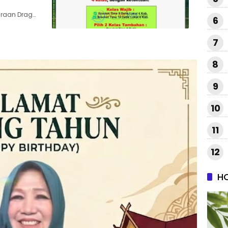
araan Drag…
6
7
8
9
10
11
12
H