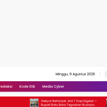
Minggu, 9 Agustus 2026
Redaksi
Kode Etik
Media Cyber
Gebyar Bertanjak Jilid 7 Siap Digelar —
Kebakaran Hebat di 
Bupati Batu Bara Tegaskan Budaya
Terbakar — Petuga