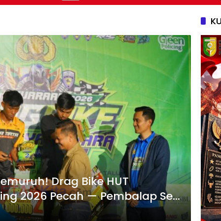
Melayu Harus Tetap Hidup
Api
K
gemuruh! Drag Bike HUT
ing 2026 Pecah — Pembalap Se-