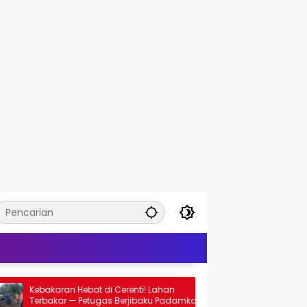
Cerenti! Lahan
KHS Dikepung Api! Dua Kebakaran Terjad
s Berjibaku Padamkan
Berdekatan — Rumah Warga dan Laha