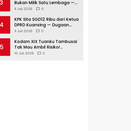
3
Bukan Milik Satu Lembaga —
Semua Wajib Mengawalnya
9 Juli 2026
0
KPK Sita SGD12 Ribu dari Ketua
4
DPRD Kuansing — Dugaan
Peran Pengumpulan Dana Alih
9 Juli 2026
0
Fungsi Hutan Diusut
Kodam XIX Tuanku Tambusai
5
Tak Mau Ambil Risiko!
Satgasyon 132/Bima Sakti Diuji
10 Juli 2026
0
Total Sebelum Berangkat
Operasi