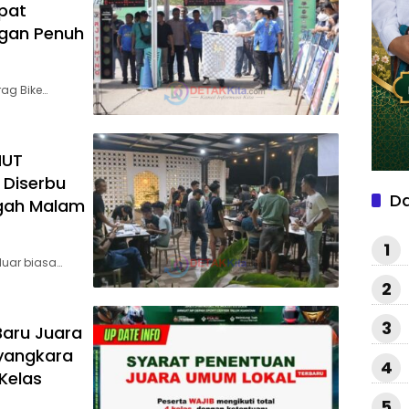
mpat
ungan Penuh
rag Bike…
HUT
 Diserbu
D
gah Malam
1
luar biasa…
2
3
Baru Juara
yangkara
4
Kelas
5