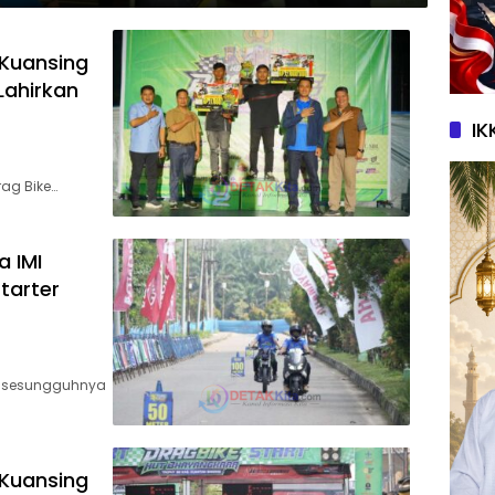
 Kuansing
Lahirkan
IK
rag Bike…
a IMI
Starter
an sesungguhnya
 Kuansing