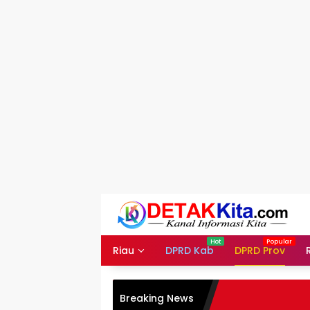
Langsung
ke
konten
Riau
DPRD Kab
DPRD Prov
Breaking News