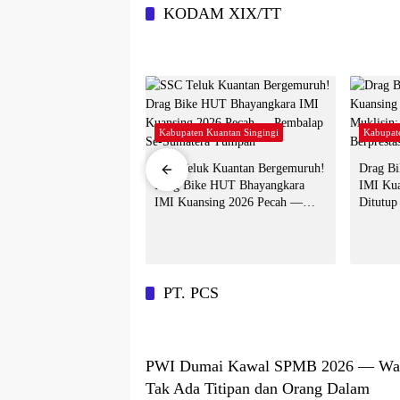
KODAM XIX/TT
 Kuantan Singingi
Kabupaten Kuantan Singingi
Kabupat
e HUT Bhayangkara
SSC Teluk Kuantan Bergemuruh!
Drag B
ing 2026 Diikuti 700
Drag Bike HUT Bhayangkara
IMI Kua
ari Empat Provinsi —
IMI Kuansing 2026 Pecah —
Ditutup
i Beri Dukungan Penuh
Pembalap Se-Sumatera Tumpah
Pembala
PT. PCS
PWI Dumai Kawal SPMB 2026 — Wali
Tak Ada Titipan dan Orang Dalam