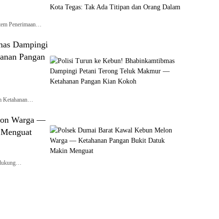
tem Penerimaan…
bmas Dampingi
anan Pangan
m Ketahanan…
lon Warga —
 Menguat
ndukung…