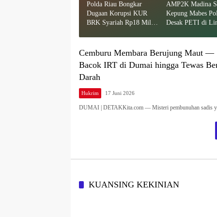
Polda Riau Bongkar
AMP2K Madina S
Dugaan Korupsi KUR
Kepung Mabes Po
BRK Syariah Rp18 Miliar
Desak PETI di Li
Lebih — Dua Tersangka
Bayu dan Batang 
Resmi Dijerat
Ditindak Tuntas
Cemburu Membara Berujung Maut — S
Bacok IRT di Dumai hingga Tewas Be
Darah
Hukrim
17 Juni 2026
DUMAI | DETAKKita.com — Misteri pembunuhan sadis 
KUANSING KEKINIAN