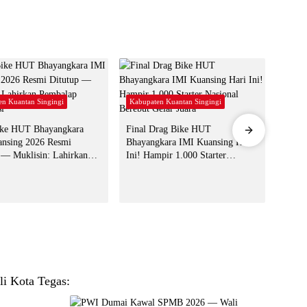
en Kuantan Singingi
Kabupaten Kuantan Singingi
Kabup
ike HUT Bhayangkara
Final Drag Bike HUT
Drag 
nsing 2026 Resmi
Bhayangkara IMI Kuansing Hari
IMI K
 — Muklisin: Lahirkan
Ini! Hampir 1.000 Starter
Start
p Berprestasi
Nasional Berebut Gelar Juara
Plt B
 Kota Tegas: