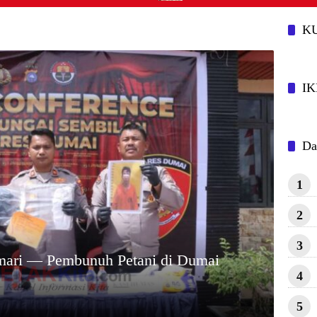
Puluhan Juta Rupiah
K
IK
Da
1
2
3
Lemari — Pembunuh Petani di Dumai
4
5