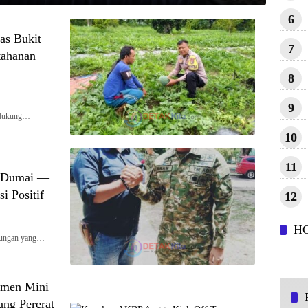
6
as Bukit
7
tahanan
8
9
ndukung…
10
11
s Dumai —
i Positif
12
H
ungan yang…
amen Mini
ng Pererat