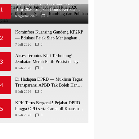
Hadiah Fantastis! Pacu Jalur Kuantan
1
Hilir 2026 Siapkan Bonus Kerbau —
Sapi — Kambing dan Puluhan Juta
6 Agustus 2026
0
Rupiah
Kominfoss Kuansing Gandeng KP2KP
2
— Edukasi Pajak Siap Menjangkau
Seluruh Masyarakat
7 Juli 2026
0
Akses Terputus Kini Terhubung!
3
Jembatan Merah Putih Presisi di Jaya
Kopah Resmi Berdiri — Polri
8 Juli 2026
0
Buktikan Pembangunan Tak Sekadar
Janji
Di Hadapan DPRD — Muklisin Tegas:
4
Transparansi APBD Tak Boleh Hanya
Jadi Slogan!
8 Juli 2026
0
KPK Terus Bergerak! Pejabat DPRD
5
hingga OPD serta Camat di Kuansing
Diperiksa — Suasana Kian Memanas!
8 Juli 2026
0