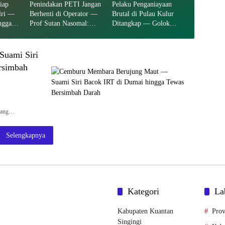
iap
Penindakan PETI Jangan
Pelaku Penganiayaan
lri —
Berhenti di Operator —
Brutal di Pulau Kulur
ngga
Prof Sutan Nasomal:
Ditangkap — Golok
Natal
Bongkar Aktor Utama
hingga Motor Tanpa
hingga Pemodal
Nopol Diamankan Polisi
uami Siri
rsimbah
yang…
Selengkapnya
Kategori
La
Kabupaten Kuantan
Prov
Singingi