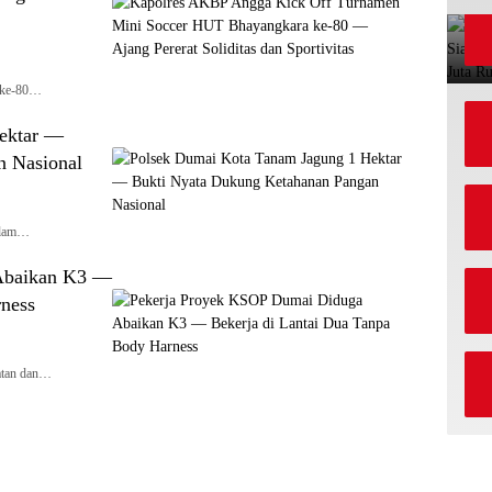
 ke-80…
ektar —
n Nasional
alam…
Abaikan K3 —
rness
atan dan…