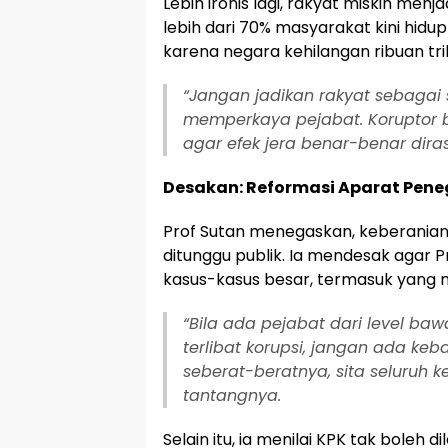
Lebih ironis lagi, rakyat miskin men
lebih dari 70% masyarakat kini hidu
karena negara kehilangan ribuan tril
“Jangan jadikan rakyat sebagai
memperkaya pejabat. Koruptor be
agar efek jera benar-benar diras
Desakan: Reformasi Aparat Pen
Prof Sutan menegaskan, keberanian
ditunggu publik. Ia mendesak agar
kasus-kasus besar, termasuk yang m
“Bila ada pejabat dari level baw
terlibat korupsi, jangan ada ke
seberat-beratnya, sita seluruh k
tantangnya.
Selain itu, ia menilai KPK tak boleh 