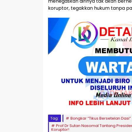
menegaskan dirinya tak akan berhen
koruptor, tegakkan hukum tanpa pa
Tag:
Bongkar “Tikus Bersetelan Dasi”
Prof Dr Sutan Nasomal Tantang Preside
Koruptor!