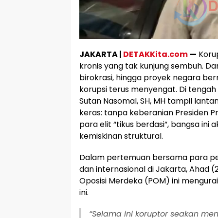
JAKARTA |
DETAKKita.com
—
Korup
kronis yang tak kunjung sembuh. Da
birokrasi, hingga proyek negara bern
korupsi terus menyengat. Di tengah
Sutan Nasomal, SH, MH tampil lant
keras: tanpa keberanian Presiden 
para elit “tikus berdasi”, bangsa ini
kemiskinan struktural.
Dalam pertemuan bersama para pem
dan internasional di Jakarta, Ahad (
Oposisi Merdeka (POM) ini mengurai 
ini.
“Selama ini koruptor seakan m