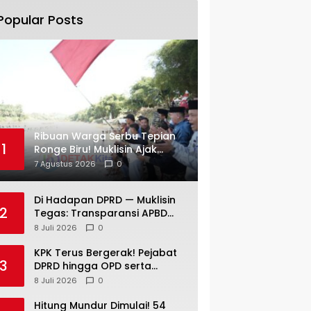
Popular Posts
Ribuan Warga Serbu Tepian
1
Ronge Biru! Muklisin Ajak
Generasi Muda Jaga Warisan
7 Agustus 2026
0
Budaya
Di Hadapan DPRD — Muklisin
2
Tegas: Transparansi APBD
Tak Boleh Hanya Jadi Slogan!
8 Juli 2026
0
KPK Terus Bergerak! Pejabat
3
DPRD hingga OPD serta
Camat di Kuansing Diperiksa
8 Juli 2026
0
— Suasana Kian Memanas!
Hitung Mundur Dimulai! 54