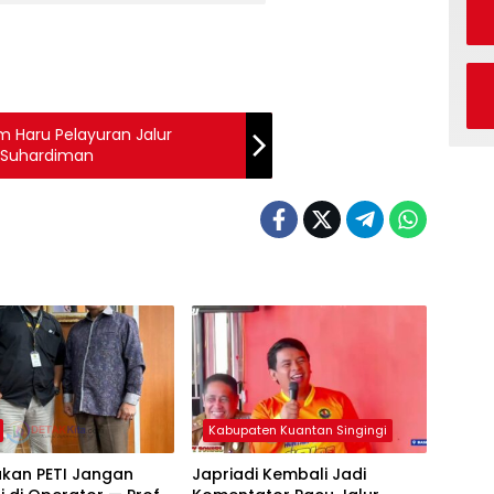
m Haru Pelayuran Jalur
i Suhardiman
Kabupaten Kuantan Singingi
akan PETI Jangan
Japriadi Kembali Jadi