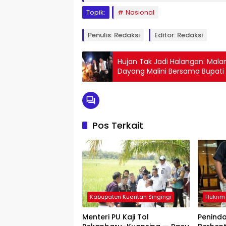
Topik:
Nasional
Penulis: Redaksi
Editor: Redaksi
Hujan Tak Jadi Halangan: Mala
Dayang Malini Bersama Bupat
Pos Terkait
Kabupaten Kuantan Singingi
Hukrim
Menteri PU Kaji Tol
Penind