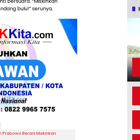
ti bersuara. “Miskinkan
ndang bulu!” serunya.
n Prabowo Berani Miskinkan