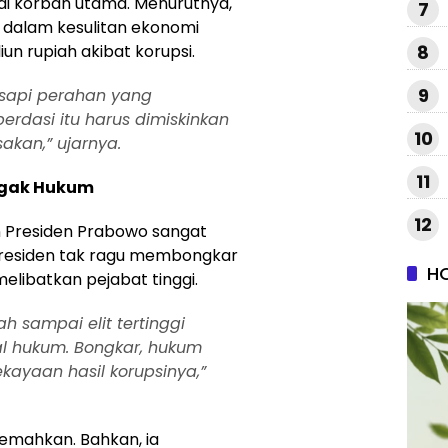
jadi korban utama. Menurutnya,
7
p dalam kesulitan ekonomi
iun rupiah akibat korupsi.
8
9
 sapi perahan yang
rdasi itu harus dimiskinkan
10
akan,” ujarnya.
11
egak Hukum
12
 Presiden Prabowo sangat
 Presiden tak ragu membongkar
H
elibatkan pejabat tinggi.
ah sampai elit tertinggi
bal hukum. Bongkar, hukum
ekayaan hasil korupsinya,”
dilemahkan. Bahkan, ia