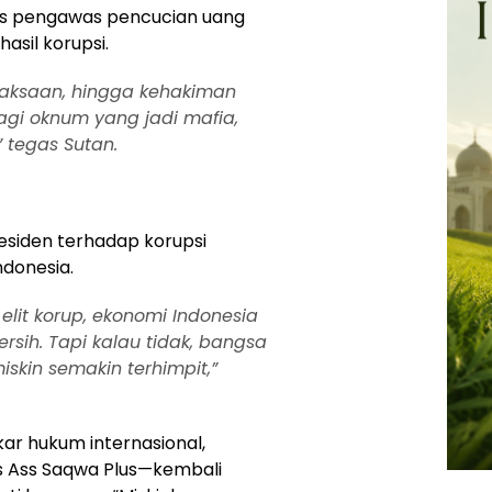
us pengawas pencucian uang
asil korupsi.
kejaksaan, hingga kehakiman
agi oknum yang jadi mafia,
” tegas Sutan.
esiden terhadap korupsi
ndonesia.
elit korup, ekonomi Indonesia
sih. Tapi kalau tidak, bangsa
iskin semakin terhimpit,”
ar hukum internasional,
s Ass Saqwa Plus—kembali