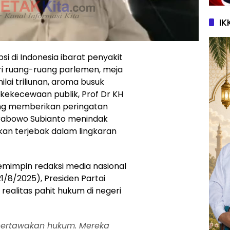
IK
si di Indonesia ibarat penyakit
ri ruang-ruang parlemen, meja
ilai triliunan, aroma busuk
 kekecewaan publik, Prof Dr KH
ang memberikan peringatan
Prabowo Subianto menindak
 akan terjebak dalam lingkaran
impin redaksi media nasional
21/8/2025), Presiden Partai
realitas pahit hukum di negeri
enertawakan hukum. Mereka