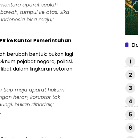
ementara aparat seolah
awah, tumpul ke atas. Jika
 Indonesia bisa maju,”
DPR ke Kantor Pemerintahan
D
ah berubah bentuk: bukan lagi
1
Oknum pejabat negara, politisi,
libat dalam lingkaran setoran
2
3
ya tiap meja aparat hukum
gan heran, koruptor tak
4
dungi, bukan ditindak,”
.
5
6