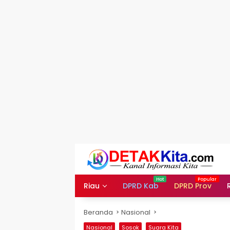
Langsung
ke
konten
Riau
DPRD Kab
DPRD Prov
Beranda
Nasional
Nasional
Sosok
Suara Kita