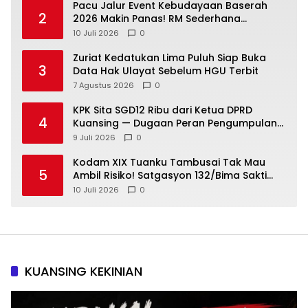
Pacu Jalur Event Kebudayaan Baserah
2
2026 Makin Panas! RM Sederhana
Hadiahkan Kerbau untuk Sang Jawara
10 Juli 2026
0
Zuriat Kedatukan Lima Puluh Siap Buka
3
Data Hak Ulayat Sebelum HGU Terbit
7 Agustus 2026
0
KPK Sita SGD12 Ribu dari Ketua DPRD
4
Kuansing — Dugaan Peran Pengumpulan
Dana Alih Fungsi Hutan Diusut
9 Juli 2026
0
Kodam XIX Tuanku Tambusai Tak Mau
5
Ambil Risiko! Satgasyon 132/Bima Sakti
Diuji Total Sebelum Berangkat Operasi
10 Juli 2026
0
KUANSING KEKINIAN