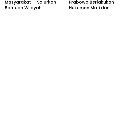
Masyarakat — Salurkan
Prabowo Berlakukan
Bantuan Wilayah
Hukuman Mati dan
Operasional
Pemiskinan Koruptor —
Rakyat Tunggu Keputusan