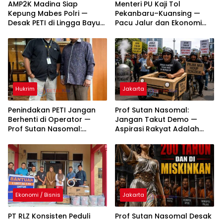
AMP2K Madina Siap
Menteri PU Kaji Tol
Kepung Mabes Polri —
Pekanbaru–Kuansing —
Desak PETI di Lingga Bayu
Pacu Jalur dan Ekonomi
dan Batang Natal Ditindak
Daerah Dipacu
Tuntas
Hukrim
Jakarta
Penindakan PETI Jangan
Prof Sutan Nasomal:
Berhenti di Operator —
Jangan Takut Demo —
Prof Sutan Nasomal:
Aspirasi Rakyat Adalah
Bongkar Aktor Utama
Nafas Demokrasi
hingga Pemodal
Ekonomi / Bisnis
Jakarta
PT RLZ Konsisten Peduli
Prof Sutan Nasomal Desak