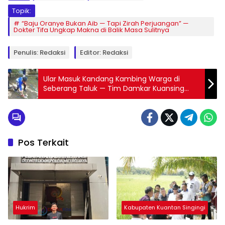
Topik:
“Baju Oranye Bukan Aib — Tapi Zirah Perjuangan” —
Dokter Tifa Ungkap Makna di Balik Masa Sulitnya
Penulis: Redaksi
Editor: Redaksi
Ular Masuk Kandang Kambing Warga di
Seberang Taluk — Tim Damkar Kuansing
Bergerak Cepat Lakukan Evakuasi
Pos Terkait
Hukrim
Kabupaten Kuantan Singingi