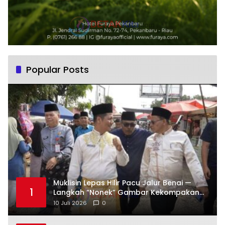
Popular Posts
Muklisin Lepas Hilir Pacu Jalur Benai —
1
Langkah “Nonek” Gambar Kekompakan
Pemimpin Kuansing Jadi Simbol Kuat
10 Juli 2026
0
Lestarikan Budaya