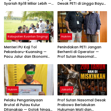
Syariah Rp18 Miliar Lebih —
Desak PETI di Lingga Bayu
Dua Tersangka Resmi
dan Batang Natal Ditindak
Dijerat
Tuntas
Kabupaten Kuantan Singingi
Hukrim
Menteri PU Kaji Tol
Penindakan PETI Jangan
Pekanbaru–Kuansing —
Berhenti di Operator —
Pacu Jalur dan Ekonomi
Prof Sutan Nasomal:
Daerah Dipacu
Bongkar Aktor Utama
hingga Pemodal
Hukrim
Jakarta
Pelaku Penganiayaan
Prof Sutan Nasomal Desak
Brutal di Pulau Kulur
Prabowo Berlakukan
Ditangkap — Golok hingga
Hukuman Mati dan