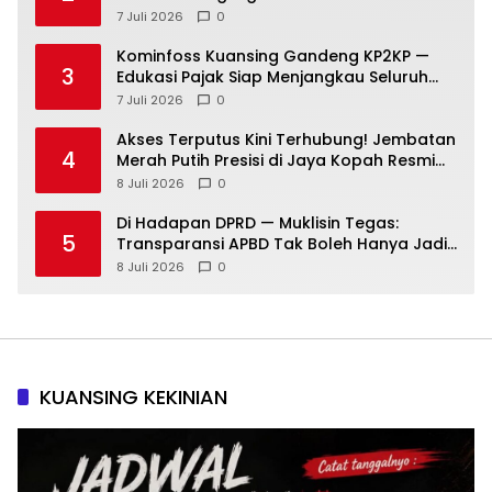
Kepemimpinan
7 Juli 2026
0
Kominfoss Kuansing Gandeng KP2KP —
3
Edukasi Pajak Siap Menjangkau Seluruh
Masyarakat
7 Juli 2026
0
Akses Terputus Kini Terhubung! Jembatan
4
Merah Putih Presisi di Jaya Kopah Resmi
Berdiri — Polri Buktikan Pembangunan Tak
8 Juli 2026
0
Sekadar Janji
Di Hadapan DPRD — Muklisin Tegas:
5
Transparansi APBD Tak Boleh Hanya Jadi
Slogan!
8 Juli 2026
0
KUANSING KEKINIAN