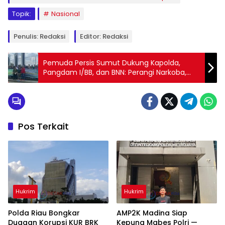
Topik:
Nasional
Penulis: Redaksi
Editor: Redaksi
Pemuda Persis Sumut Dukung Kapolda,
Pangdam I/BB, dan BNN: Perangi Narkoba,
Begal, dan Judol
Pos Terkait
Hukrim
Hukrim
Polda Riau Bongkar
AMP2K Madina Siap
Dugaan Korupsi KUR BRK
Kepung Mabes Polri —