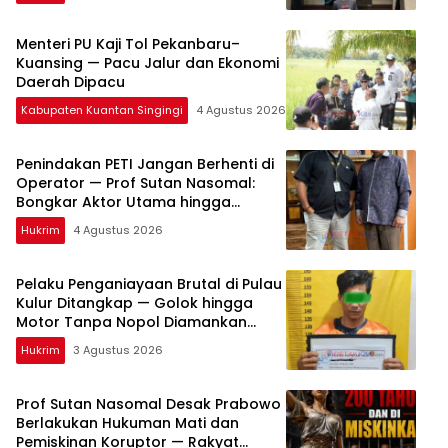
Menteri PU Kaji Tol Pekanbaru–
Kuansing — Pacu Jalur dan Ekonomi
Daerah Dipacu
Kabupaten Kuantan Singingi
4 Agustus 2026
Penindakan PETI Jangan Berhenti di
Operator — Prof Sutan Nasomal:
Bongkar Aktor Utama hingga
Pemodal
Hukrim
4 Agustus 2026
Pelaku Penganiayaan Brutal di Pulau
Kulur Ditangkap — Golok hingga
Motor Tanpa Nopol Diamankan
Polisi
Hukrim
3 Agustus 2026
Prof Sutan Nasomal Desak Prabowo
Berlakukan Hukuman Mati dan
Pemiskinan Koruptor — Rakyat