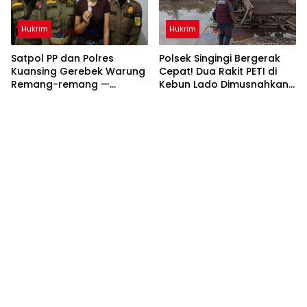
Hukrim
Hukrim
Satpol PP dan Polres
Polsek Singingi Bergerak
Kuansing Gerebek Warung
Cepat! Dua Rakit PETI di
Remang-remang —
Kebun Lado Dimusnahkan
Sepasang Muda-Mudi
— Tambang Ilegal Terus
Positif Narkoba Diamankan
Diburu