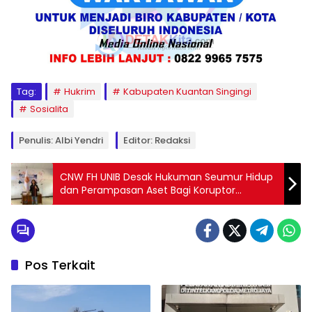
Tag:
Hukrim
Kabupaten Kuantan Singingi
Sosialita
Penulis: Albi Yendri
Editor: Redaksi
CNW FH UNIB Desak Hukuman Seumur Hidup
dan Perampasan Aset Bagi Koruptor
Pertamina
Pos Terkait