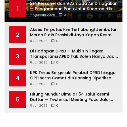
214 Personel dan 9 Armada Air Disiagakan
1
— Pengamanan Pacu Jalur Kuantan Hilir
2026 Dipastikan Maksimal
7 Agustus 2026
0
Akses Terputus Kini Terhubung! Jembatan
2
Merah Putih Presisi di Jaya Kopah Resmi
Berdiri — Polri Buktikan Pembangunan Tak
8 Juli 2026
0
Sekadar Janji
Di Hadapan DPRD — Muklisin Tegas:
3
Transparansi APBD Tak Boleh Hanya Jadi
Slogan!
8 Juli 2026
0
KPK Terus Bergerak! Pejabat DPRD hingga
4
OPD serta Camat di Kuansing Diperiksa —
Suasana Kian Memanas!
8 Juli 2026
0
Hitung Mundur Dimulai! 54 Jalur Resmi
5
Daftar — Technical Meeting Pacu Jalur
Rayon III Benai Digelar Besok
8 Juli 2026
0