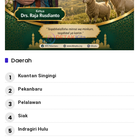
Daerah
Kuantan Singingi
1
Pekanbaru
2
Pelalawan
3
Siak
4
Indragiri Hulu
5