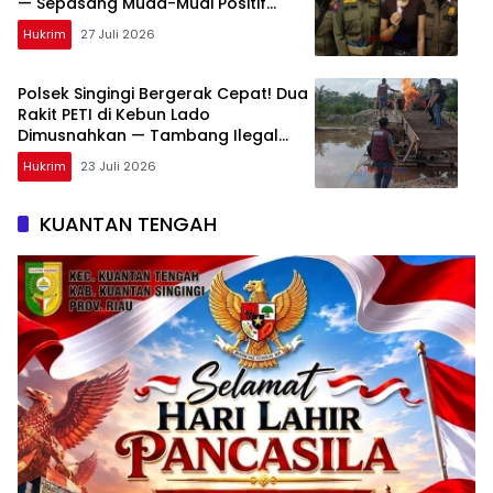
— Sepasang Muda-Mudi Positif
Narkoba Diamankan
Hukrim
27 Juli 2026
Polsek Singingi Bergerak Cepat! Dua
Rakit PETI di Kebun Lado
Dimusnahkan — Tambang Ilegal
Terus Diburu
Hukrim
23 Juli 2026
KUANTAN TENGAH