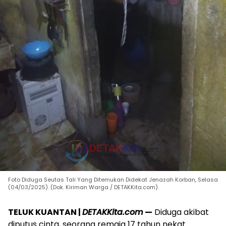
Foto Diduga Seutas Tali Yang Ditemukan Didekat Jenazah Korban, Selasa
(04/03/2025). (Dok. Kiriman Warga / DETAKKita.com).
TELUK KUANTAN |
DETAKKita.com
—
Diduga akibat
diputus cinta, seorang remaja 17 tahun nekat