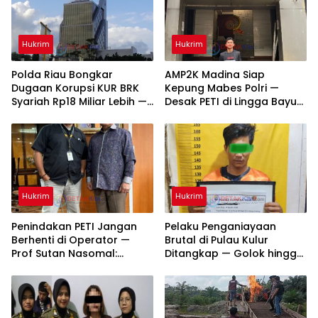
Hukrim
Hukrim
Polda Riau Bongkar
AMP2K Madina Siap
Dugaan Korupsi KUR BRK
Kepung Mabes Polri —
Syariah Rp18 Miliar Lebih —
Desak PETI di Lingga Bayu
Dua Tersangka Resmi
dan Batang Natal Ditindak
Dijerat
Tuntas
Hukrim
Hukrim
Penindakan PETI Jangan
Pelaku Penganiayaan
Berhenti di Operator —
Brutal di Pulau Kulur
Prof Sutan Nasomal:
Ditangkap — Golok hingga
Bongkar Aktor Utama
Motor Tanpa Nopol
hingga Pemodal
Diamankan Polisi