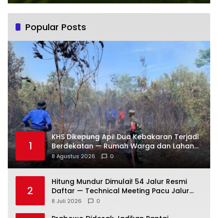
Popular Posts
KHS Dikepung Api! Dua Kebakaran Terjadi
1
Berdekatan — Rumah Warga dan Lahan
Terbakar
8 Agustus 2026
0
Hitung Mundur Dimulai! 54 Jalur Resmi
2
Daftar — Technical Meeting Pacu Jalur
Rayon III Benai Digelar Besok
8 Juli 2026
0