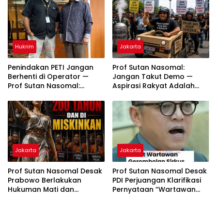
Tuntas
Hukrim
Jakarta
Penindakan PETI Jangan
Prof Sutan Nasomal:
Berhenti di Operator —
Jangan Takut Demo —
Prof Sutan Nasomal:
Aspirasi Rakyat Adalah
Bongkar Aktor Utama
Nafas Demokrasi
hingga Pemodal
Jakarta
Jakarta
Prof Sutan Nasomal Desak
Prof Sutan Nasomal Desak
Prabowo Berlakukan
PDI Perjuangan Klarifikasi
Hukuman Mati dan
Pernyataan “Wartawan
Pemiskinan Koruptor —
Gerombolan Sirkus”
Rakyat Tunggu Keputusan