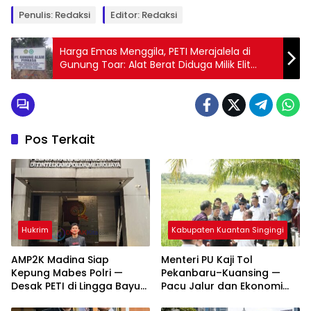
Penulis: Redaksi
Editor: Redaksi
Harga Emas Menggila, PETI Merajalela di
Gunung Toar: Alat Berat Diduga Milik Elit
Politik Bebas Menggali, Warga Kecil Dilarang!
Pos Terkait
Hukrim
Kabupaten Kuantan Singingi
AMP2K Madina Siap
Menteri PU Kaji Tol
Kepung Mabes Polri —
Pekanbaru–Kuansing —
Desak PETI di Lingga Bayu
Pacu Jalur dan Ekonomi
dan Batang Natal Ditindak
Daerah Dipacu