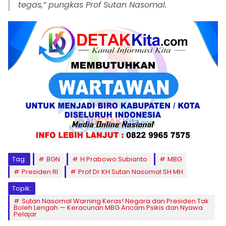
tegas,” pungkas Prof Sutan Nasomal.
Tag:
BGN
H Prabowo Subianto
MBG
Presiden RI
Prof Dr KH Sutan Nasomal SH MH
Topik:
Sutan Nasomal Warning Keras! Negara dan Presiden Tak
Boleh Lengah — Keracunan MBG Ancam Psikis dan Nyawa
Pelajar