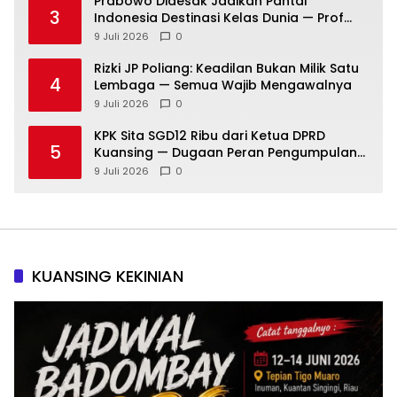
Prabowo Didesak Jadikan Pantai
3
Indonesia Destinasi Kelas Dunia — Prof
Sutan Nasomal: Perintahkan Kepala
9 Juli 2026
0
Daerah Bergerak!
Rizki JP Poliang: Keadilan Bukan Milik Satu
4
Lembaga — Semua Wajib Mengawalnya
9 Juli 2026
0
KPK Sita SGD12 Ribu dari Ketua DPRD
5
Kuansing — Dugaan Peran Pengumpulan
Dana Alih Fungsi Hutan Diusut
9 Juli 2026
0
KUANSING KEKINIAN