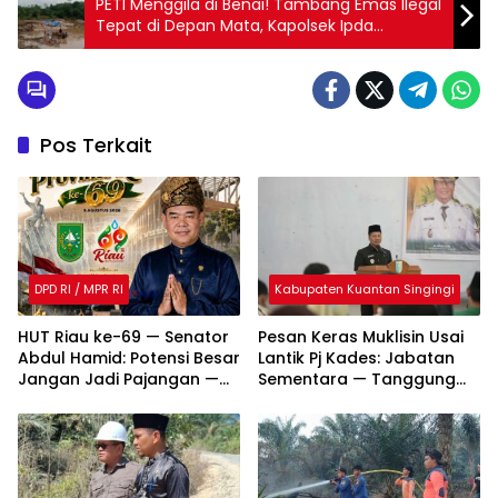
PETI Menggila di Benai! Tambang Emas Ilegal
Tepat di Depan Mata, Kapolsek Ipda
Muhammad Ali Sodiq Dituding Tutup Mata
Pos Terkait
DPD RI / MPR RI
Kabupaten Kuantan Singingi
HUT Riau ke-69 — Senator
Pesan Keras Muklisin Usai
Abdul Hamid: Potensi Besar
Lantik Pj Kades: Jabatan
Jangan Jadi Pajangan —
Sementara — Tanggung
Saatnya Riau Melaju!
Jawab Tak Boleh Main-
Main!