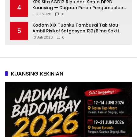
KPK Sita SGD12 Ribu dari Ketua DPRD
4
Kuansing — Dugaan Peran Pengumpulan
Dana Alih Fungsi Hutan Diusut
9 Juli 2026
0
Kodam XIX Tuanku Tambusai Tak Mau
5
Ambil Risiko! Satgasyon 132/Bima Sakti
Diuji Total Sebelum Berangkat Operasi
10 Juli 2026
0
KUANSING KEKINIAN