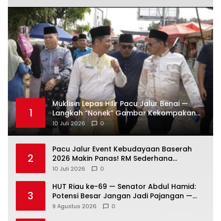
Muklisin Lepas Hilir Pacu Jalur Benai —
1
Langkah “Nonek” Gambar Kekompakan
Pemimpin Kuansing Jadi Simbol Kuat
10 Juli 2026
0
Lestarikan Budaya
Pacu Jalur Event Kebudayaan Baserah
2
2026 Makin Panas! RM Sederhana
Hadiahkan Kerbau untuk Sang Jawara
10 Juli 2026
0
HUT Riau ke-69 — Senator Abdul Hamid:
3
Potensi Besar Jangan Jadi Pajangan —
Saatnya Riau Melaju!
9 Agustus 2026
0