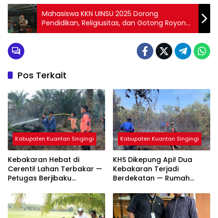
Mahasiswa KKN UINSU 2025 Dorong
Pendidikan, Religiusitas, dan Gotong Royong
di Desa Singa
Pos Terkait
Kabupaten Kuantan Singingi
Kabupaten Kuantan Singingi
Kebakaran Hebat di
KHS Dikepung Api! Dua
Cerenti! Lahan Terbakar —
Kebakaran Terjadi
Petugas Berjibaku
Berdekatan — Rumah
Padamkan Api
Warga dan Lahan
Terbakar