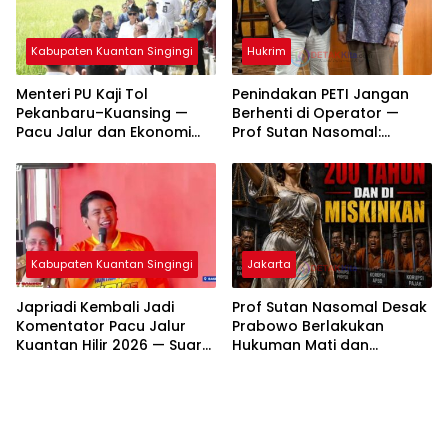
Kabupaten Kuantan Singingi
Hukrim
Menteri PU Kaji Tol
Penindakan PETI Jangan
Pekanbaru–Kuansing —
Berhenti di Operator —
Pacu Jalur dan Ekonomi
Prof Sutan Nasomal:
Daerah Dipacu
Bongkar Aktor Utama
hingga Pemodal
Kabupaten Kuantan Singingi
Jakarta
Japriadi Kembali Jadi
Prof Sutan Nasomal Desak
Komentator Pacu Jalur
Prabowo Berlakukan
Kuantan Hilir 2026 — Suara
Hukuman Mati dan
Emas Asal Inuman Siap
Pemiskinan Koruptor —
Menggema di Tepian
Rakyat Tunggu Keputusan
Lubuok Sobae Basogha