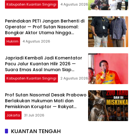
Kabupaten Kuantan Singingi
4 Agustus 2026
Penindakan PETI Jangan Berhenti di
Operator — Prof Sutan Nasomal:
Bongkar Aktor Utama hingga
Pemodal
Hukrim
4 Agustus 2026
Japriadi Kembali Jadi Komentator
Pacu Jalur Kuantan Hilir 2026 —
Suara Emas Asal Inuman Siap
Menggema di Tepian Lubuok Sobae
Kabupaten Kuantan Singingi
2 Agustus 2026
Basogha
Prof Sutan Nasomal Desak Prabowo
Berlakukan Hukuman Mati dan
Pemiskinan Koruptor — Rakyat
Tunggu Keputusan
Jakarta
31 Juli 2026
KUANTAN TENGAH