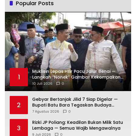
Popular Posts
Muklisin Lepas Hilir Pacu Jalur Benai —
1
Langkah “Nonek” Gambar Kekompakan
Pemimpin Kuansing Jadi Simbol Kuat
10 Juli 2026
0
Lestarikan Budaya
Gebyar Bertanjak Jilid 7 Siap Digelar —
2
Bupati Batu Bara Tegaskan Budaya
Melayu Harus Tetap Hidup
7 Agustus 2026
0
Rizki JP Poliang: Keadilan Bukan Milik Satu
3
Lembaga — Semua Wajib Mengawalnya
9 Juli 2026
0