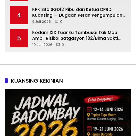
KPK Sita SGD12 Ribu dari Ketua DPRD
4
Kuansing — Dugaan Peran Pengumpulan
Dana Alih Fungsi Hutan Diusut
9 Juli 2026
0
Kodam XIX Tuanku Tambusai Tak Mau
5
Ambil Risiko! Satgasyon 132/Bima Sakti
Diuji Total Sebelum Berangkat Operasi
10 Juli 2026
0
KUANSING KEKINIAN