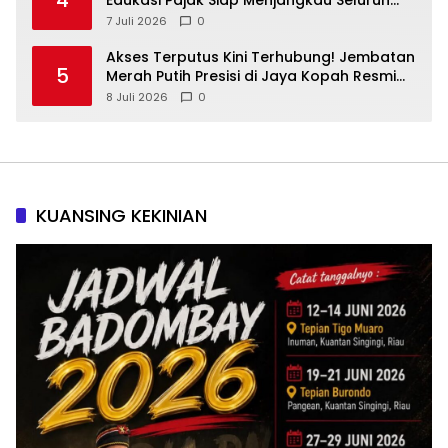
4
Edukasi Pajak Siap Menjangkau Seluruh
Masyarakat
7 Juli 2026
0
Akses Terputus Kini Terhubung! Jembatan
5
Merah Putih Presisi di Jaya Kopah Resmi
Berdiri — Polri Buktikan Pembangunan Tak
8 Juli 2026
0
Sekadar Janji
KUANSING KEKINIAN