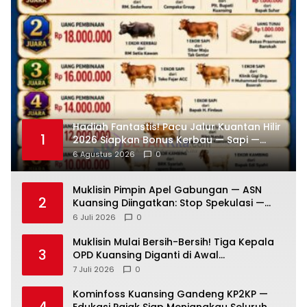
Hadiah Fantastis! Pacu Jalur Kuantan Hilir
1
2026 Siapkan Bonus Kerbau — Sapi —
Kambing dan Puluhan Juta Rupiah
6 Agustus 2026
0
Muklisin Pimpin Apel Gabungan — ASN
2
Kuansing Diingatkan: Stop Spekulasi —
Fokus Layani Rakyat!
6 Juli 2026
0
Muklisin Mulai Bersih-Bersih! Tiga Kepala
3
OPD Kuansing Diganti di Awal
Kepemimpinan
7 Juli 2026
0
Kominfoss Kuansing Gandeng KP2KP —