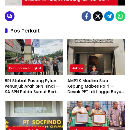
Silaturahmi
Pos Terkait
Kabupaten Langkat
Hukrim
BRI Stabat Pasang Pylon
AMP2K Madina Siap
Penunjuk Arah SPN Hinai —
Kepung Mabes Polri —
KA SPN Polda Sumut Beri
Desak PETI di Lingga Bayu
Apresiasi Tinggi
dan Batang Natal Ditindak
Tuntas