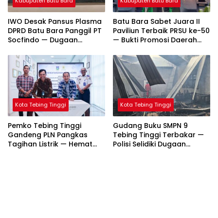
Kabupaten Batu Bara
Kabupaten Batu Bara
IWO Desak Pansus Plasma
Batu Bara Sabet Juara II
DPRD Batu Bara Panggil PT
Paviliun Terbaik PRSU ke-50
Socfindo — Dugaan
— Bukti Promosi Daerah
Penyimpangan CPCL
Makin Bersinar
Mengemuka
Kota Tebing Tinggi
Kota Tebing Tinggi
Pemko Tebing Tinggi
Gudang Buku SMPN 9
Gandeng PLN Pangkas
Tebing Tinggi Terbakar —
Tagihan Listrik — Hemat
Polisi Selidiki Dugaan
Hingga Rp261 Juta per
Korsleting Listrik
Bulan