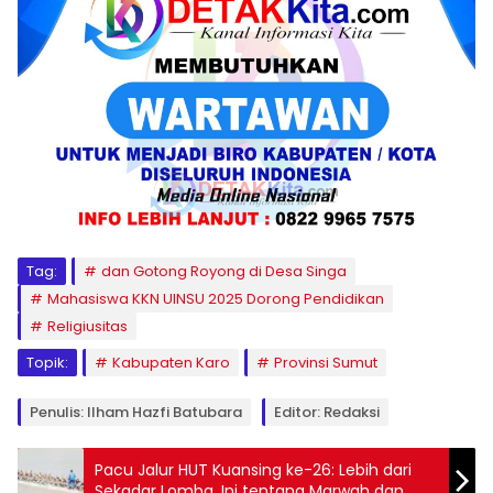
Tag:
dan Gotong Royong di Desa Singa
Mahasiswa KKN UINSU 2025 Dorong Pendidikan
Religiusitas
Topik:
Kabupaten Karo
Provinsi Sumut
Penulis: Ilham Hazfi Batubara
Editor: Redaksi
Pacu Jalur HUT Kuansing ke-26: Lebih dari
Sekadar Lomba, Ini tentang Marwah dan