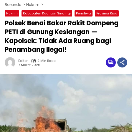
Beranda
Hukrim
Hukrim
Kabupaten Kuantan Singingi
Peristiwa
Provinsi Riau
Polsek Benai Bakar Rakit Dompeng
PETI di Gunung Kesiangan —
Kapolsek: Tidak Ada Ruang bagi
Penambang Ilegal!
Editor
2 Min Baca
7 Maret 2026