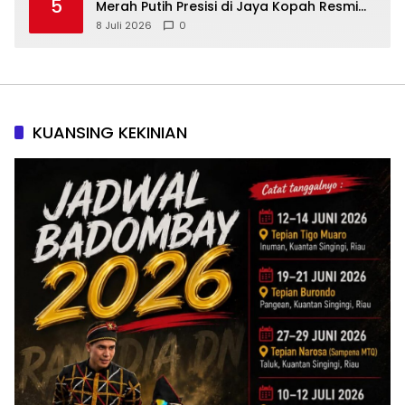
5
Merah Putih Presisi di Jaya Kopah Resmi
Berdiri — Polri Buktikan Pembangunan Tak
8 Juli 2026
0
Sekadar Janji
KUANSING KEKINIAN