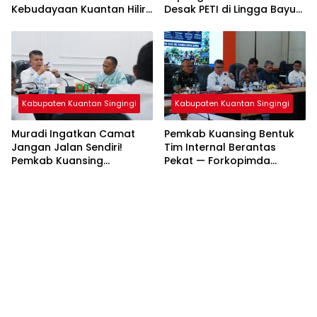
Kebudayaan Kuantan Hilir
Desak PETI di Lingga Bayu
2026 Diprediksi Pecahkan
dan Batang Natal Ditindak
Rekor Peserta
Tuntas
Kabupaten Kuantan Singingi
Kabupaten Kuantan Singingi
Muradi Ingatkan Camat
Pemkab Kuansing Bentuk
Jangan Jalan Sendiri!
Tim Internal Berantas
Pemkab Kuansing
Pekat — Forkopimda
Matangkan Persiapan HUT
Kompak Jaga Keamanan
RI hingga Pacu Jalur
Daerah
Nasional