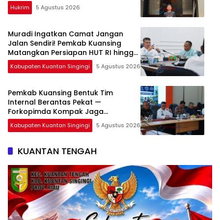
Hukrim
5 Agustus 2026
Muradi Ingatkan Camat Jangan
Jalan Sendiri! Pemkab Kuansing
Matangkan Persiapan HUT RI hingga
Pacu Jalur Nasional
Kabupaten Kuantan Singingi
5 Agustus 2026
Pemkab Kuansing Bentuk Tim
Internal Berantas Pekat —
Forkopimda Kompak Jaga
Keamanan Daerah
Kabupaten Kuantan Singingi
5 Agustus 2026
KUANTAN TENGAH