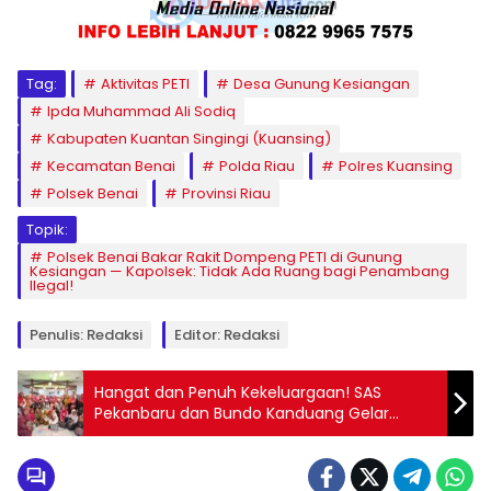
Tag:
Aktivitas PETI
Desa Gunung Kesiangan
Ipda Muhammad Ali Sodiq
Kabupaten Kuantan Singingi (Kuansing)
Kecamatan Benai
Polda Riau
Polres Kuansing
Polsek Benai
Provinsi Riau
Topik:
Polsek Benai Bakar Rakit Dompeng PETI di Gunung
Kesiangan — Kapolsek: Tidak Ada Ruang bagi Penambang
Ilegal!
Penulis: Redaksi
Editor: Redaksi
Hangat dan Penuh Kekeluargaan! SAS
Pekanbaru dan Bundo Kanduang Gelar
Bukber di Alas Daun — Aidil Fitsen: Persatuan
Harus Dijaga