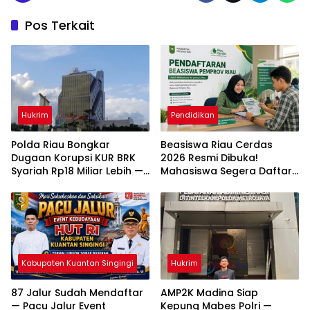
Pos Terkait
Hukrim
Pendidikan
Polda Riau Bongkar
Beasiswa Riau Cerdas
Dugaan Korupsi KUR BRK
2026 Resmi Dibuka!
Syariah Rp18 Miliar Lebih —
Mahasiswa Segera Daftar
Dua Tersangka Resmi
— Cek Syarat dan
Dijerat
Jadwalnya
Kabupaten Kuantan Singingi
Hukrim
87 Jalur Sudah Mendaftar
AMP2K Madina Siap
— Pacu Jalur Event
Kepung Mabes Polri —