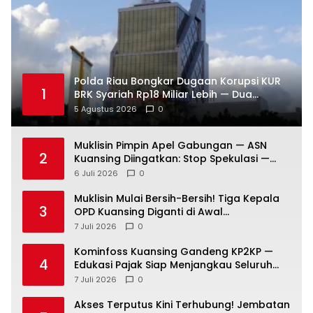
Polda Riau Bongkar Dugaan Korupsi KUR
1
BRK Syariah Rp18 Miliar Lebih — Dua
Tersangka Resmi Dijerat
5 Agustus 2026
0
Muklisin Pimpin Apel Gabungan — ASN
2
Kuansing Diingatkan: Stop Spekulasi —
Fokus Layani Rakyat!
6 Juli 2026
0
Muklisin Mulai Bersih-Bersih! Tiga Kepala
3
OPD Kuansing Diganti di Awal
Kepemimpinan
7 Juli 2026
0
Kominfoss Kuansing Gandeng KP2KP —
4
Edukasi Pajak Siap Menjangkau Seluruh
Masyarakat
7 Juli 2026
0
Akses Terputus Kini Terhubung! Jembatan