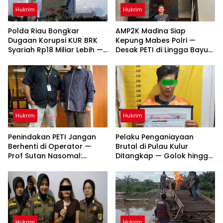
Hukrim
Hukrim
Polda Riau Bongkar
AMP2K Madina Siap
Dugaan Korupsi KUR BRK
Kepung Mabes Polri —
Syariah Rp18 Miliar Lebih —
Desak PETI di Lingga Bayu
Dua Tersangka Resmi
dan Batang Natal Ditindak
Dijerat
Tuntas
Hukrim
Hukrim
Penindakan PETI Jangan
Pelaku Penganiayaan
Berhenti di Operator —
Brutal di Pulau Kulur
Prof Sutan Nasomal:
Ditangkap — Golok hingga
Bongkar Aktor Utama
Motor Tanpa Nopol
hingga Pemodal
Diamankan Polisi
Hukrim
Hukrim