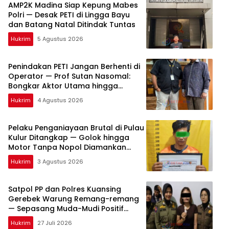
AMP2K Madina Siap Kepung Mabes
Polri — Desak PETI di Lingga Bayu
dan Batang Natal Ditindak Tuntas
Hukrim
5 Agustus 2026
Penindakan PETI Jangan Berhenti di
Operator — Prof Sutan Nasomal:
Bongkar Aktor Utama hingga
Pemodal
Hukrim
4 Agustus 2026
Pelaku Penganiayaan Brutal di Pulau
Kulur Ditangkap — Golok hingga
Motor Tanpa Nopol Diamankan
Polisi
Hukrim
3 Agustus 2026
Satpol PP dan Polres Kuansing
Gerebek Warung Remang-remang
— Sepasang Muda-Mudi Positif
Narkoba Diamankan
Hukrim
27 Juli 2026