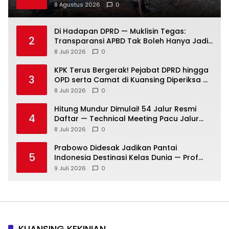
Terbakar
8 Agustus 2026
0
Di Hadapan DPRD — Muklisin Tegas:
2
Transparansi APBD Tak Boleh Hanya Jadi
Slogan!
8 Juli 2026
0
KPK Terus Bergerak! Pejabat DPRD hingga
3
OPD serta Camat di Kuansing Diperiksa —
Suasana Kian Memanas!
8 Juli 2026
0
Hitung Mundur Dimulai! 54 Jalur Resmi
4
Daftar — Technical Meeting Pacu Jalur
Rayon III Benai Digelar Besok
8 Juli 2026
0
Prabowo Didesak Jadikan Pantai
5
Indonesia Destinasi Kelas Dunia — Prof
Sutan Nasomal: Perintahkan Kepala
9 Juli 2026
0
Daerah Bergerak!
KUANSING KEKINIAN