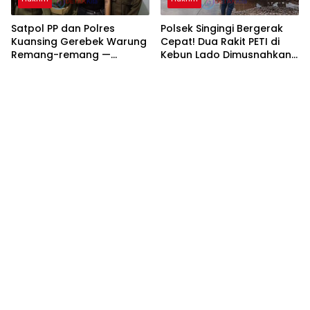
Satpol PP dan Polres
Polsek Singingi Bergerak
Kuansing Gerebek Warung
Cepat! Dua Rakit PETI di
Remang-remang —
Kebun Lado Dimusnahkan
Sepasang Muda-Mudi
— Tambang Ilegal Terus
Positif Narkoba Diamankan
Diburu