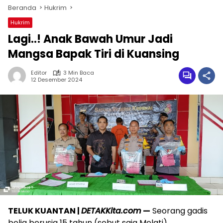
Beranda
Hukrim
Hukrim
Lagi..! Anak Bawah Umur Jadi
Mangsa Bapak Tiri di Kuansing
Editor
3 Min Baca
12 Desember 2024
TELUK KUANTAN |
DETAKKita.com
—
Seorang gadis
belia berusia 15 tahun (sebut saja Melati)