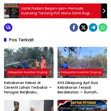
Listrik Padam Berjam-jam—Pemuda
Kuansing Tantang PLN: Mana Ganti Rugi
untuk Pelanggan?
Pos Terkait
Kabupaten Kuantan Singingi
Kabupaten Kuantan Singingi
Kebakaran Hebat di
KHS Dikepung Api! Dua
Cerenti! Lahan Terbakar —
Kebakaran Terjadi
Petugas Berjibaku
Berdekatan — Rumah
Padamkan Api
Warga dan Lahan
Terbakar