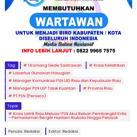
Tag:
I Komang Gede Sastrawan
Krisis Kelistrikan
Lobertus Gunawan Hasugian
Manager Komunikasi PLN UID Riau dan Kepulauan Riau
Manager PLN ULP Taluk Kuantan
Provinsi Riau
PT PLN (Persero)
Topik:
Krisis Listrik Riau Meluas! PLN Akui Beban Pembangkit Kritis
—Pemadaman Bergilir Hantam Ibukota Hingga Pelosok
Penulis: Redaksi
Editor: Redaksi