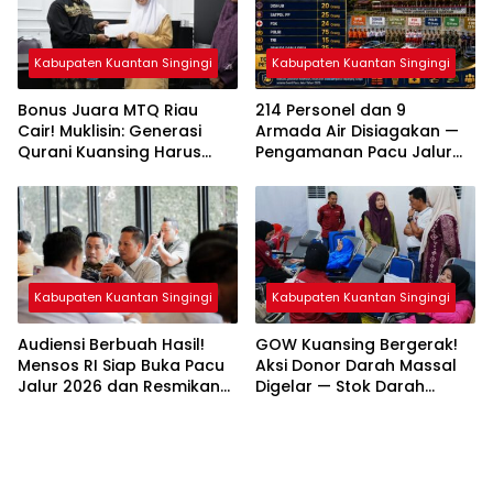
Kabupaten Kuantan Singingi
Kabupaten Kuantan Singingi
Bonus Juara MTQ Riau
214 Personel dan 9
Cair! Muklisin: Generasi
Armada Air Disiagakan —
Qurani Kuansing Harus
Pengamanan Pacu Jalur
Tembus Nasional
Kuantan Hilir 2026
Dipastikan Maksimal
Kabupaten Kuantan Singingi
Kabupaten Kuantan Singingi
Audiensi Berbuah Hasil!
GOW Kuansing Bergerak!
Mensos RI Siap Buka Pacu
Aksi Donor Darah Massal
Jalur 2026 dan Resmikan
Digelar — Stok Darah
Sekolah Rakyat di
Diselamatkan demi
Kuansing
Kemanusiaan