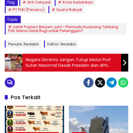
Tag:
Arif Cahyadi
Krisis Kelistrikan
PT PLN (Persero)
Suara Rakyat
Topik:
Listrik Padam Berjam-jam—Pemuda Kuansing Tantang
PLN: Mana Ganti Rugi untuk Pelanggan?
Penulis: Redaksi
Editor: Redaksi
Negara Diminta Jangan Tutup Mata! Prof
Sutan Nasomal Desak Presiden dan APH
Periksa Bupati Rohil
Pos Terkait