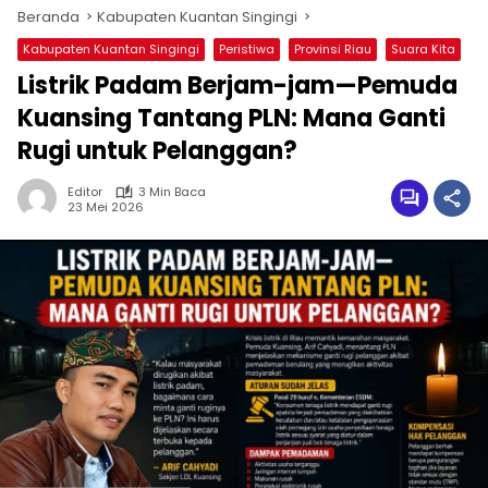
Beranda
Kabupaten Kuantan Singingi
Kabupaten Kuantan Singingi
Peristiwa
Provinsi Riau
Suara Kita
Listrik Padam Berjam-jam—Pemuda
Kuansing Tantang PLN: Mana Ganti
Rugi untuk Pelanggan?
Editor
3 Min Baca
23 Mei 2026