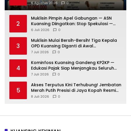
Kambing dan Puluhan Juta Rupiah
6 Agustus 2026
0
Muklisin Pimpin Apel Gabungan — ASN
2
Kuansing Diingatkan: Stop Spekulasi —
Fokus Layani Rakyat!
6 Juli 2026
0
Muklisin Mulai Bersih-Bersih! Tiga Kepala
3
OPD Kuansing Diganti di Awal
Kepemimpinan
7 Juli 2026
0
Kominfoss Kuansing Gandeng KP2KP —
4
Edukasi Pajak Siap Menjangkau Seluruh
Masyarakat
7 Juli 2026
0
Akses Terputus Kini Terhubung! Jembatan
5
Merah Putih Presisi di Jaya Kopah Resmi
Berdiri — Polri Buktikan Pembangunan Tak
8 Juli 2026
0
Sekadar Janji