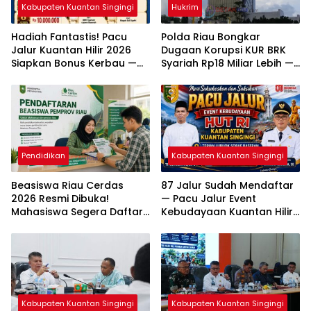
Kabupaten Kuantan Singingi
Hukrim
Hadiah Fantastis! Pacu
Polda Riau Bongkar
Jalur Kuantan Hilir 2026
Dugaan Korupsi KUR BRK
Siapkan Bonus Kerbau —
Syariah Rp18 Miliar Lebih —
Sapi — Kambing dan
Dua Tersangka Resmi
Puluhan Juta Rupiah
Dijerat
Pendidikan
Kabupaten Kuantan Singingi
Beasiswa Riau Cerdas
87 Jalur Sudah Mendaftar
2026 Resmi Dibuka!
— Pacu Jalur Event
Mahasiswa Segera Daftar
Kebudayaan Kuantan Hilir
— Cek Syarat dan
2026 Diprediksi Pecahkan
Jadwalnya
Rekor Peserta
Kabupaten Kuantan Singingi
Kabupaten Kuantan Singingi