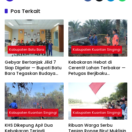
Pos Terkait
Kabupaten Batu Bara
Kabupaten Kuantan Singingi
Gebyar Bertanjak Jilid 7
Kebakaran Hebat di
Siap Digelar — Bupati Batu
Cerenti! Lahan Terbakar —
Bara Tegaskan Budaya
Petugas Berjibaku
Melayu Harus Tetap Hidup
Padamkan Api
Kabupaten Kuantan Singingi
Kabupaten Kuantan Singingi
KHS Dikepung Api! Dua
Ribuan Warga Serbu
Kebakaran Terjadi
Tepian Ronge Biru! Muklisin