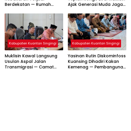
Berdekatan — Rumah
Ajak Generasi Muda Jaga
Warga dan Lahan
Warisan Budaya
Terbakar
Kabupaten Kuantan Singingi
Kabupaten Kuantan Singingi
Muklisin Kawal Langsung
Yasinan Rutin Diskominfoss
Usulan Aspal Jalan
Kuansing Dihadiri Kakan
Transmigrasi — Camat
Kemenag — Pembangunan
Diminta Bergerak Cepat
Mushalla Mulai Dirancang