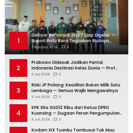
Gebyar Bertanjak Jilid 7 Siap Digelar —
1
Bupati Batu Bara Tegaskan Budaya
Melayu Harus Tetap Hidup
7 Agustus 2026
0
Prabowo Didesak Jadikan Pantai
2
Indonesia Destinasi Kelas Dunia — Prof
Sutan Nasomal: Perintahkan Kepala
9 Juli 2026
0
Daerah Bergerak!
Rizki JP Poliang: Keadilan Bukan Milik Satu
3
Lembaga — Semua Wajib Mengawalnya
9 Juli 2026
0
KPK Sita SGD12 Ribu dari Ketua DPRD
4
Kuansing — Dugaan Peran Pengumpulan
Dana Alih Fungsi Hutan Diusut
9 Juli 2026
0
Kodam XIX Tuanku Tambusai Tak Mau