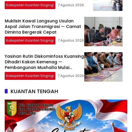
Kabupaten Kuantan Singingi
7 Agustus 2026
Muklisin Kawal Langsung Usulan
Aspal Jalan Transmigrasi — Camat
Diminta Bergerak Cepat
Kabupaten Kuantan Singingi
7 Agustus 2026
Yasinan Rutin Diskominfoss Kuansing
Dihadiri Kakan Kemenag —
Pembangunan Mushalla Mulai
Dirancang
Kabupaten Kuantan Singingi
7 Agustus 2026
KUANTAN TENGAH