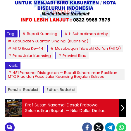
Tag:
Bupati Kuansing
H Suhardiman Amby
Kabupaten Kuantan Singingi (Kuansing)
MTQ Riau Ke-44
Musabaqah Tilawatil Qur’an (MTQ)
Pacu Jalur Kuansing
Provinsi Riau
Topik:
481 Personel Disiagakan — Bupati Suhardiman Pastikan
MTQ Riau dan Pacu Jalur Kuansing Berjalan Sukses
Penulis: Redaksi
Editor: Redaksi
Prof Sutan Nasomal Desak Prabowo
Selamatkan Rupiah — Nilai Dollar Dinilai
Menghancurkan Ekonomi Rakyat