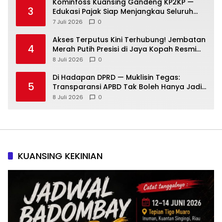
Kominfoss Kuansing Gandeng KP2KP —
3
Edukasi Pajak Siap Menjangkau Seluruh
Masyarakat
7 Juli 2026
0
Akses Terputus Kini Terhubung! Jembatan
4
Merah Putih Presisi di Jaya Kopah Resmi
Berdiri — Polri Buktikan Pembangunan Tak
8 Juli 2026
0
Sekadar Janji
Di Hadapan DPRD — Muklisin Tegas:
5
Transparansi APBD Tak Boleh Hanya Jadi
Slogan!
8 Juli 2026
0
KUANSING KEKINIAN