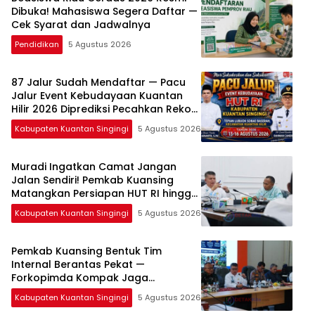
Dibuka! Mahasiswa Segera Daftar —
Cek Syarat dan Jadwalnya
Pendidikan
5 Agustus 2026
87 Jalur Sudah Mendaftar — Pacu
Jalur Event Kebudayaan Kuantan
Hilir 2026 Diprediksi Pecahkan Rekor
Peserta
Kabupaten Kuantan Singingi
5 Agustus 2026
Muradi Ingatkan Camat Jangan
Jalan Sendiri! Pemkab Kuansing
Matangkan Persiapan HUT RI hingga
Pacu Jalur Nasional
Kabupaten Kuantan Singingi
5 Agustus 2026
Pemkab Kuansing Bentuk Tim
Internal Berantas Pekat —
Forkopimda Kompak Jaga
Keamanan Daerah
Kabupaten Kuantan Singingi
5 Agustus 2026