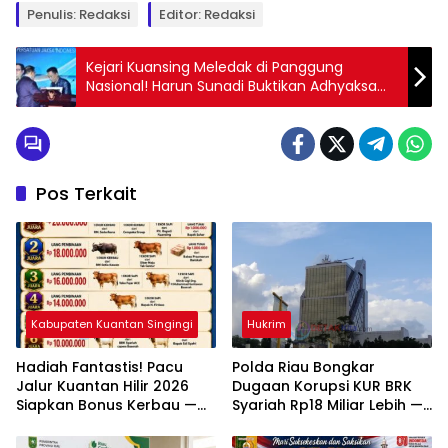
Penulis: Redaksi
Editor: Redaksi
Kejari Kuansing Meledak di Panggung
Nasional! Harun Sunadi Buktikan Adhyaksa
Tak Sekadar Bicara
Pos Terkait
Kabupaten Kuantan Singingi
Hukrim
Hadiah Fantastis! Pacu
Polda Riau Bongkar
Jalur Kuantan Hilir 2026
Dugaan Korupsi KUR BRK
Siapkan Bonus Kerbau —
Syariah Rp18 Miliar Lebih —
Sapi — Kambing dan
Dua Tersangka Resmi
Puluhan Juta Rupiah
Dijerat