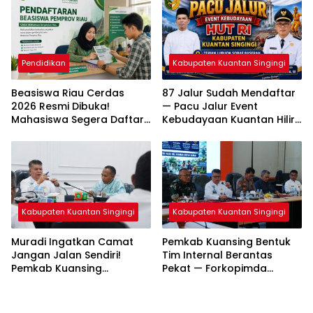
Pendidikan
Kabupaten Kuantan Singingi
Beasiswa Riau Cerdas
87 Jalur Sudah Mendaftar
2026 Resmi Dibuka!
— Pacu Jalur Event
Mahasiswa Segera Daftar
Kebudayaan Kuantan Hilir
— Cek Syarat dan
2026 Diprediksi Pecahkan
Jadwalnya
Rekor Peserta
Kabupaten Kuantan Singingi
Kabupaten Kuantan Singingi
Muradi Ingatkan Camat
Pemkab Kuansing Bentuk
Jangan Jalan Sendiri!
Tim Internal Berantas
Pemkab Kuansing
Pekat — Forkopimda
Matangkan Persiapan HUT
Kompak Jaga Keamanan
RI hingga Pacu Jalur
Daerah
Nasional