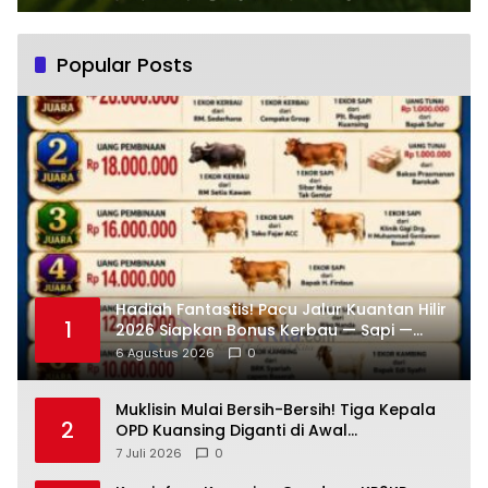
Popular Posts
Hadiah Fantastis! Pacu Jalur Kuantan Hilir
1
2026 Siapkan Bonus Kerbau — Sapi —
Kambing dan Puluhan Juta Rupiah
6 Agustus 2026
0
Muklisin Mulai Bersih-Bersih! Tiga Kepala
2
OPD Kuansing Diganti di Awal
Kepemimpinan
7 Juli 2026
0