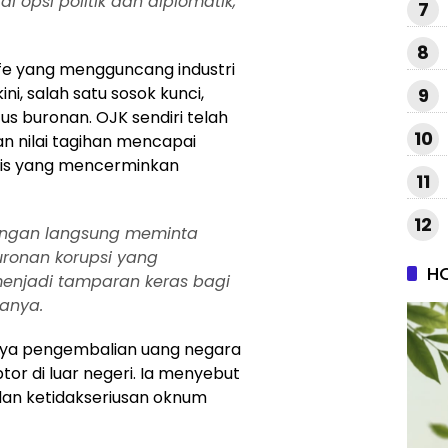
 opsi politik dan diplomatik,”
7
8
fe yang mengguncang industri
ini, salah satu sosok kunci,
9
tus buronan. OJK sendiri telah
10
n nilai tagihan mencapai
stis yang mencerminkan
11
12
 tangan langsung meminta
ronan korupsi yang
H
 menjadi tamparan keras bagi
tanya.
aya pengembalian uang negara
ptor di luar negeri. Ia menyebut
n dan ketidakseriusan oknum