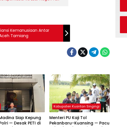
iansi Kemanusiaan Antar
r Aceh Tamiang
Kabupaten Kuantan Singingi
Madina Siap Kepung
Menteri PU Kaji Tol
olri — Desak PETI di
Pekanbaru–Kuansing — Pacu