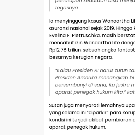
penutupan kedutaan bisa menjadi
tegasnya.
Ia menyinggung kasus Wanaartha Li
asuransi nasional sejak 2019. Hingga k
Evelina F. Pietruschka, masih bersta
mencabut izin Wanaartha Life denga
Rp12,78 triliun, sebuah angka fanta
besarnya kerugian negara.
“Kalau Presiden RI harus turun
Presiden Amerika menangkap bu
bersembunyi di sana, itu justru
aparat penegak hukum kita,” ka
Sutan juga menyoroti lemahnya up
yang selama ini “diparkir” para koru
kondisi ini terjadi akibat pembiara
aparat penegak hukum.