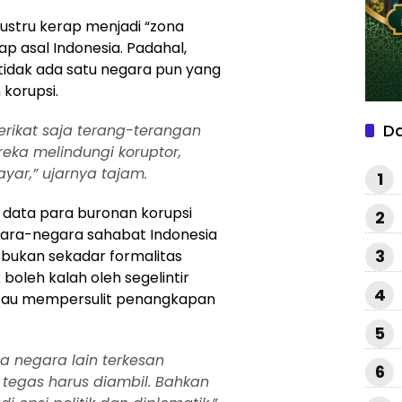
justru kerap menjadi “zona
p asal Indonesia. Padahal,
 tidak ada satu negara pun yang
korupsi.
D
erikat saja terang-terangan
eka melindungi koruptor,
ayar,” ujarnya tajam.
1
 data para buronan korupsi
2
gara-negara sahabat Indonesia
3
 bukan sekadar formalitas
k boleh kalah oleh segelintir
4
tau mempersulit penangkapan
5
na negara lain terkesan
6
 tegas harus diambil. Bahkan