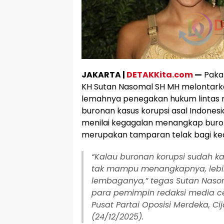
JAKARTA |
DETAKKita.com
—
Pakar
KH Sutan Nasomal SH MH melontarka
lemahnya penegakan hukum lintas
buronan kasus korupsi asal Indonesia
menilai kegagalan menangkap burona
merupakan tamparan telak bagi ked
“Kalau buronan korupsi sudah kab
tak mampu menangkapnya, lebih
lembaganya,” tegas Sutan Naso
para pemimpin redaksi media ce
Pusat Partai Oposisi Merdeka, Ci
(24/12/2025).