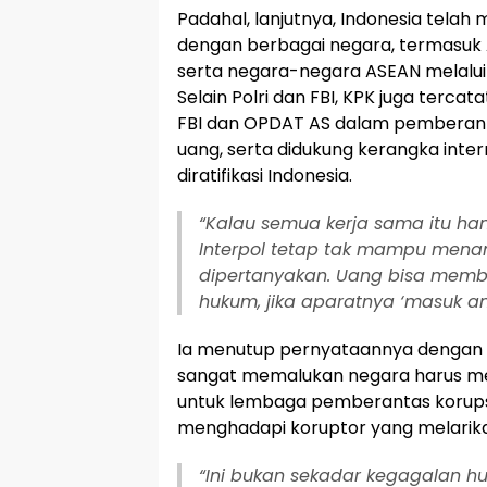
Padahal, lanjutnya, Indonesia telah 
dengan berbagai negara, termasuk A
serta negara-negara ASEAN melalu
Selain Polri dan FBI, KPK juga terca
FBI dan OPDAT AS dalam pemberant
uang, serta didukung kerangka inte
diratifikasi Indonesia.
“Kalau semua kerja sama itu hany
Interpol tetap tak mampu menan
dipertanyakan. Uang bisa membe
hukum, jika aparatnya ‘masuk ang
Ia menutup pernyataannya dengan 
sangat memalukan negara harus m
untuk lembaga pemberantas korupsi
menghadapi koruptor yang melarikan 
“Ini bukan sekadar kegagalan h