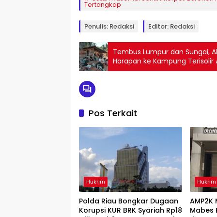
Tertangkap
Penulis: Redaksi
Editor: Redaksi
Tembus Lumpur dan Sungai, Al
Harapan ke Kampung Terisoli
Pos Terkait
Hukrim
Hukrim
Polda Riau Bongkar Dugaan
AMP2K 
Korupsi KUR BRK Syariah Rp18
Mabes P