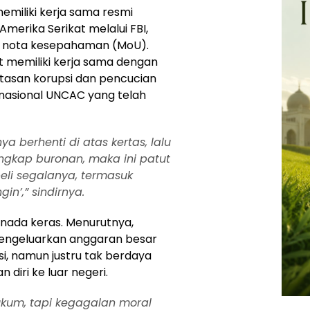
memiliki kerja sama resmi
merika Serikat melalui FBI,
i nota kesepahaman (MoU).
tat memiliki kerja sama dengan
asan korupsi dan pencucian
rnasional UNCAC yang telah
a berhenti di atas kertas, lalu
gkap buronan, maka ini patut
li segalanya, termasuk
in’,” sindirnya.
nada keras. Menurutnya,
engeluarkan anggaran besar
, namun justru tak berdaya
diri ke luar negeri.
ukum, tapi kegagalan moral