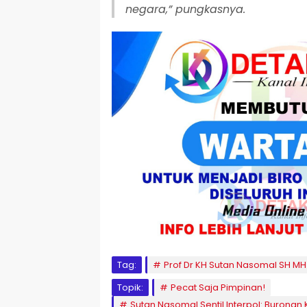
negara,” pungkasnya.
Tag:
Prof Dr KH Sutan Nasomal SH MH
Topik:
Pecat Saja Pimpinan!
Sutan Nasomal Sentil Interpol: Buronan 