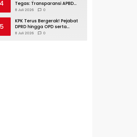
4
Janji
Tegas: Transparansi APBD
Tak Boleh Hanya Jadi Slogan!
8 Juli 2026
0
KPK Terus Bergerak! Pejabat
5
DPRD hingga OPD serta
Camat di Kuansing Diperiksa
8 Juli 2026
0
— Suasana Kian Memanas!