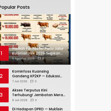
Popular Posts
Hadiah Fantastis! Pacu Jalur
1
Kuantan Hilir 2026 Siapkan
Bonus Kerbau — Sapi —
6 Agustus 2026
0
Kambing dan Puluhan Juta
Rupiah
Kominfoss Kuansing
2
Gandeng KP2KP — Edukasi
Pajak Siap Menjangkau
7 Juli 2026
0
Seluruh Masyarakat
Akses Terputus Kini
3
Terhubung! Jembatan Merah
Putih Presisi di Jaya Kopah
8 Juli 2026
0
Resmi Berdiri — Polri Buktikan
Pembangunan Tak Sekadar
Di Hadapan DPRD — Muklisin