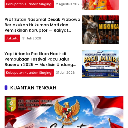
Menggema di Tepian Lubuok Sobae
Kabupaten Kuantan Singingi
2 Agustus 2026
Basogha
Prof Sutan Nasomal Desak Prabowo
Berlakukan Hukuman Mati dan
Pemiskinan Koruptor — Rakyat
Tunggu Keputusan
Jakarta
31 Juli 2026
Yopi Arianto Pastikan Hadir di
Pembukaan Festival Pacu Jalur
Baserah 2026 — Muklisin Undang
Langsung
Kabupaten Kuantan Singingi
31 Juli 2026
KUANTAN TENGAH