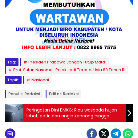
Tag:
Presiden Prabowo Jangan Tutup Mata!
Prof. Sutan Nasomal: Pajak Jadi Teror di Usia 80 Tahun RI
Topik:
Nasional
Penulis: Redaksi
Editor: Redaksi
Peringatan Dini BMKG: Riau waspada hujan
lebat, petir, dan angin kencang hingga
malam ini