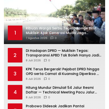
Ribuan Warga Serbu Tepian Ronge Biru!
1
Muklisin Ajak Generasi Muda Jaga
Warisan Budaya
7 Agustus 2026
0
Di Hadapan DPRD — Muklisin Tegas:
2
Transparansi APBD Tak Boleh Hanya Jadi
Slogan!
8 Juli 2026
0
KPK Terus Bergerak! Pejabat DPRD hingga
3
OPD serta Camat di Kuansing Diperiksa —
Suasana Kian Memanas!
8 Juli 2026
0
Hitung Mundur Dimulai! 54 Jalur Resmi
4
Daftar — Technical Meeting Pacu Jalur
Rayon III Benai Digelar Besok
8 Juli 2026
0
Prabowo Didesak Jadikan Pantai