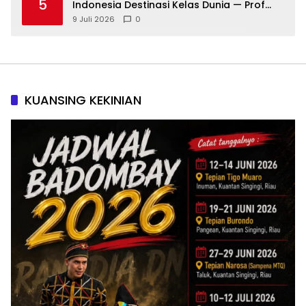
5
Indonesia Destinasi Kelas Dunia — Prof
Sutan Nasomal: Perintahkan Kepala
9 Juli 2026
0
Daerah Bergerak!
KUANSING KEKINIAN