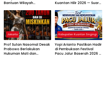
Bantuan Wilayah
Kuantan Hilir 2026 — Suara
Operasional
Emas Asal Inuman Siap
Menggema di Tepian
Lubuok Sobae Basogha
Jakarta
Kabupaten Kuantan Singingi
Prof Sutan Nasomal Desak
Yopi Arianto Pastikan Hadir
Prabowo Berlakukan
di Pembukaan Festival
Hukuman Mati dan
Pacu Jalur Baserah 2026 —
Pemiskinan Koruptor —
Muklisin Undang Langsung
Rakyat Tunggu Keputusan