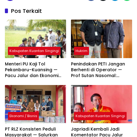
Pos Terkait
Kabupaten Kuantan Singingi
Hukrim
Menteri PU Kaji Tol
Penindakan PETI Jangan
Pekanbaru–Kuansing —
Berhenti di Operator —
Pacu Jalur dan Ekonomi
Prof Sutan Nasomal:
Daerah Dipacu
Bongkar Aktor Utama
hingga Pemodal
Ekonomi / Bisnis
Kabupaten Kuantan Singingi
PT RLZ Konsisten Peduli
Japriadi Kembali Jadi
Masyarakat — Salurkan
Komentator Pacu Jalur