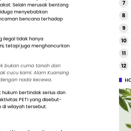
7
rakat. Selain merusak bentang
a diduga menyebabkan
8
 ancaman bencana terhadap
9
 ilegal tidak hanya
10
ni, tetapi juga menghancurkan
11
12
usak bukan cuma tanah dan
ak cucu kami. Alam Kuansing
H
a dengan nada kecewa.
k hukum bertindak serius dan
tivitas PETI yang disebut-
di wilayah tersebut.