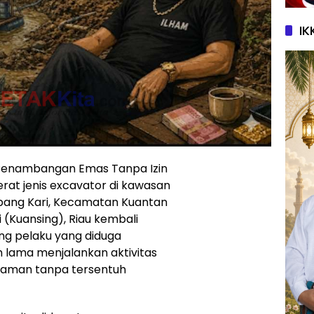
IK
 Penambangan Emas Tanpa Izin
at jenis excavator di kawasan
bang Kari, Kecamatan Kuantan
 (Kuansing), Riau kembali
ang pelaku yang diduga
 lama menjalankan aktivitas
yaman tanpa tersentuh