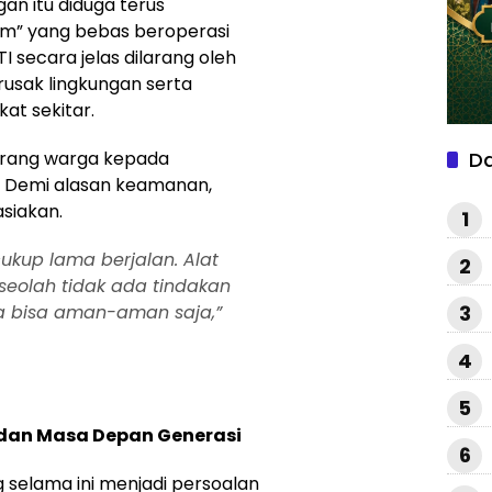
gan itu diduga terus
am” yang bebas beroperasi
I secara jelas dilarang oleh
usak lingkungan serta
t sekitar.
D
orang warga kepada
). Demi alasan keamanan,
siakan.
1
cukup lama berjalan. Alat
2
i seolah tidak ada tindakan
a bisa aman-aman saja,”
3
4
5
 dan Masa Depan Generasi
6
 selama ini menjadi persoalan