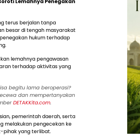
k Soroti Lemahnya Penegakan
g terus berjalan tanpa
 besar di tengah masyarakat
n penegakan hukum terhadap
ng.
minkan lemahnya pengawasan
ran terhadap aktivitas yang
isa begitu lama beroperasi?
 kecewa dan mempertanyakan
umber
DETAKKita.com
.
ian, pemerintah daerah, serta
sung melakukan pengecekan ke
pihak yang terlibat.