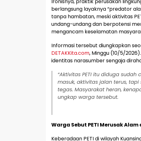
Ironisnya, praktik perusakan lingkun
berlangsung layaknya “predator al
tanpa hambatan, meski aktivitas PET
undang-undang dan berpotensi mer
mengancam keselamatan masyaraka
Informasi tersebut diungkapkan se
DETAKKita.com
, Minggu (10/5/2026
identitas narasumber sengaja diraha
“Aktivitas PETI itu diduga sudah 
masuk, aktivitas jalan terus, tap
tegas. Masyarakat heran, kenap
ungkap warga tersebut.
Warga Sebut PETI Merusak Alam
Keberadaan PETI di wilayah Kuansing