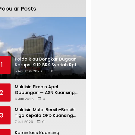
Popular Posts
Polda Riau Bongkar Dugaan
1
Korupsi KUR BRK Syariah Rp18
Miliar Lebih — Dua Tersangka
5 Agustus 2026
0
Resmi Dijerat
Muklisin Pimpin Apel
2
Gabungan — ASN Kuansing
Diingatkan: Stop Spekulasi —
6 Juli 2026
0
Fokus Layani Rakyat!
Muklisin Mulai Bersih-Bersih!
3
Tiga Kepala OPD Kuansing
Diganti di Awal
7 Juli 2026
0
Kepemimpinan
Kominfoss Kuansing