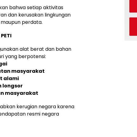
skan bahwa setiap aktivitas
n dan kerusakan lingkungan
a maupun perdata.
PETI
unakan alat berat dan bahan
ri yang berpotensi:
gai
tan masyarakat
t alami
 longsor
an masyarakat
yebabkan kerugian negara karena
pendapatan resmi negara