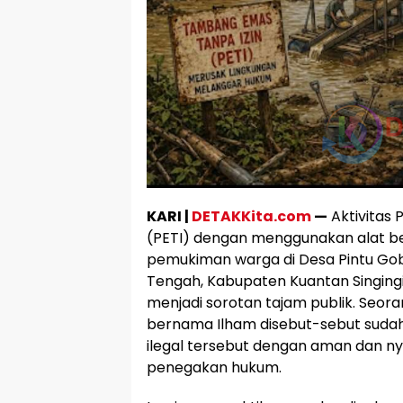
KARI |
DETAKKita.com
—
Aktivitas
(PETI) dengan menggunakan alat ber
pemukiman warga di Desa Pintu Go
Tengah, Kabupaten Kuantan Singingi
menjadi sorotan tajam publik. Seor
bernama Ilham disebut-sebut sudah
ilegal tersebut dengan aman dan n
penegakan hukum.