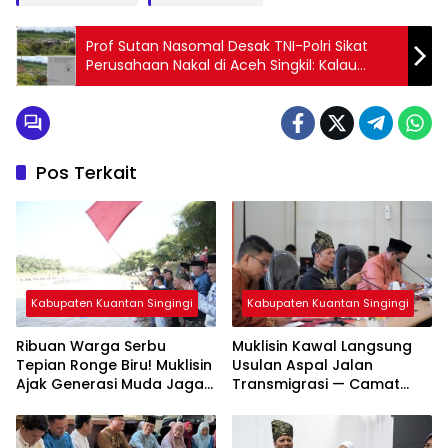
Prof Sutan Nasomal Desak TNI-Polri Sikat
Perusahaan Nakal di Aceh Singkil: Kalau
Sudah Dicabut—Jangan Dibiarkan Tetap
Beroperasi!
Pos Terkait
Kabupaten Kuantan Singingi
Kabupaten Kuantan Singingi
Ribuan Warga Serbu
Muklisin Kawal Langsung
Tepian Ronge Biru! Muklisin
Usulan Aspal Jalan
Ajak Generasi Muda Jaga
Transmigrasi — Camat
Warisan Budaya
Diminta Bergerak Cepat