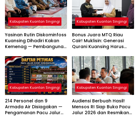
Kabupaten Kuantan Singingi
Kabupaten Kuantan Singingi
Yasinan Rutin Diskominfoss
Bonus Juara MTQ Riau
Kuansing Dihadiri Kakan
Cair! Muklisin: Generasi
Kemenag — Pembangunan
Qurani Kuansing Harus
Mushalla Mulai Dirancang
Tembus Nasional
Kabupaten Kuantan Singingi
Kabupaten Kuantan Singingi
214 Personel dan 9
Audiensi Berbuah Hasil!
Armada Air Disiagakan —
Mensos RI Siap Buka Pacu
Pengamanan Pacu Jalur
Jalur 2026 dan Resmikan
Kuantan Hilir 2026
Sekolah Rakyat di
Dipastikan Maksimal
Kuansing