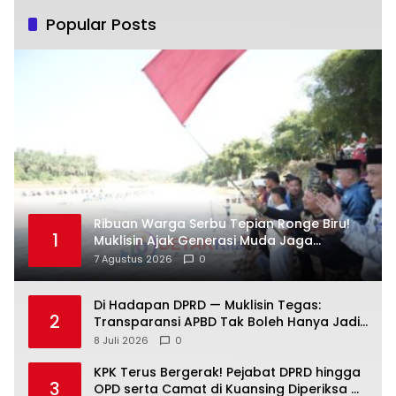
Popular Posts
Ribuan Warga Serbu Tepian Ronge Biru!
1
Muklisin Ajak Generasi Muda Jaga
Warisan Budaya
7 Agustus 2026
0
Di Hadapan DPRD — Muklisin Tegas:
2
Transparansi APBD Tak Boleh Hanya Jadi
Slogan!
8 Juli 2026
0
KPK Terus Bergerak! Pejabat DPRD hingga
3
OPD serta Camat di Kuansing Diperiksa —