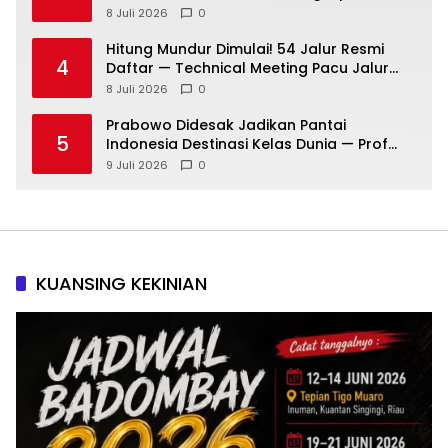
Suasana Kian Memanas!
8 Juli 2026
0
Hitung Mundur Dimulai! 54 Jalur Resmi
4
Daftar — Technical Meeting Pacu Jalur
Rayon III Benai Digelar Besok
8 Juli 2026
0
Prabowo Didesak Jadikan Pantai
5
Indonesia Destinasi Kelas Dunia — Prof
Sutan Nasomal: Perintahkan Kepala
9 Juli 2026
0
Daerah Bergerak!
KUANSING KEKINIAN