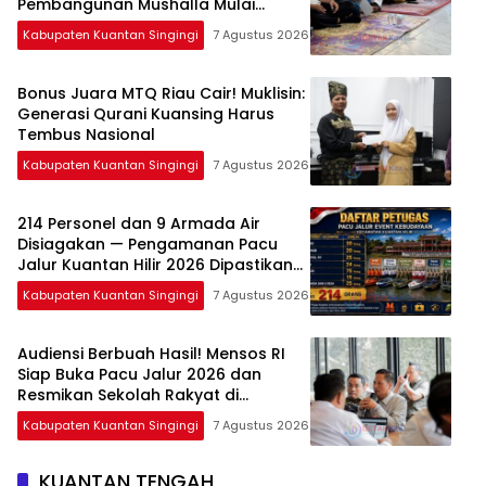
Pembangunan Mushalla Mulai
Dirancang
Kabupaten Kuantan Singingi
7 Agustus 2026
Bonus Juara MTQ Riau Cair! Muklisin:
Generasi Qurani Kuansing Harus
Tembus Nasional
Kabupaten Kuantan Singingi
7 Agustus 2026
214 Personel dan 9 Armada Air
Disiagakan — Pengamanan Pacu
Jalur Kuantan Hilir 2026 Dipastikan
Maksimal
Kabupaten Kuantan Singingi
7 Agustus 2026
Audiensi Berbuah Hasil! Mensos RI
Siap Buka Pacu Jalur 2026 dan
Resmikan Sekolah Rakyat di
Kuansing
Kabupaten Kuantan Singingi
7 Agustus 2026
KUANTAN TENGAH