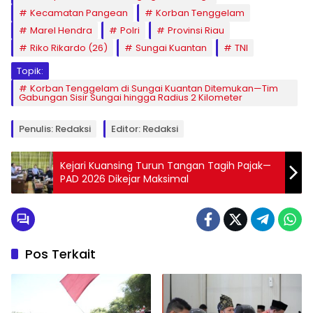
Kecamatan Pangean
Korban Tenggelam
Marel Hendra
Polri
Provinsi Riau
Riko Rikardo (26)
Sungai Kuantan
TNI
Topik:
Korban Tenggelam di Sungai Kuantan Ditemukan—Tim
Gabungan Sisir Sungai hingga Radius 2 Kilometer
Penulis: Redaksi
Editor: Redaksi
Kejari Kuansing Turun Tangan Tagih Pajak—
PAD 2026 Dikejar Maksimal
Pos Terkait