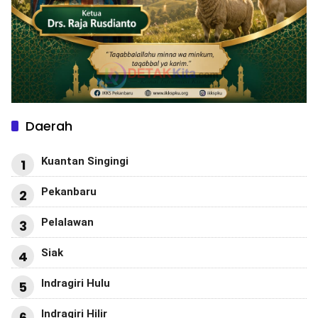
Daerah
Kuantan Singingi
1
Pekanbaru
2
Pelalawan
3
Siak
4
Indragiri Hulu
5
Indragiri Hilir
6