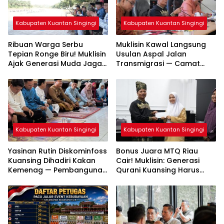
Kabupaten Kuantan Singingi
Kabupaten Kuantan Singingi
Ribuan Warga Serbu
Muklisin Kawal Langsung
Tepian Ronge Biru! Muklisin
Usulan Aspal Jalan
Ajak Generasi Muda Jaga
Transmigrasi — Camat
Warisan Budaya
Diminta Bergerak Cepat
Kabupaten Kuantan Singingi
Kabupaten Kuantan Singingi
Yasinan Rutin Diskominfoss
Bonus Juara MTQ Riau
Kuansing Dihadiri Kakan
Cair! Muklisin: Generasi
Kemenag — Pembangunan
Qurani Kuansing Harus
Mushalla Mulai Dirancang
Tembus Nasional