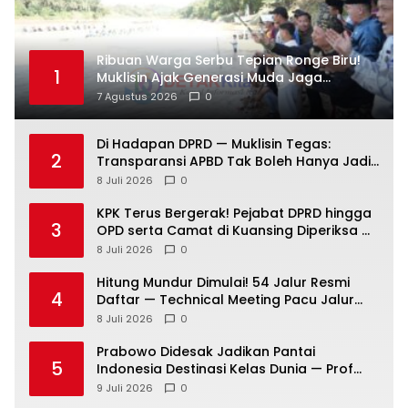
Ribuan Warga Serbu Tepian Ronge Biru!
1
Muklisin Ajak Generasi Muda Jaga
Warisan Budaya
7 Agustus 2026
0
Di Hadapan DPRD — Muklisin Tegas:
2
Transparansi APBD Tak Boleh Hanya Jadi
Slogan!
8 Juli 2026
0
KPK Terus Bergerak! Pejabat DPRD hingga
3
OPD serta Camat di Kuansing Diperiksa —
Suasana Kian Memanas!
8 Juli 2026
0
Hitung Mundur Dimulai! 54 Jalur Resmi
4
Daftar — Technical Meeting Pacu Jalur
Rayon III Benai Digelar Besok
8 Juli 2026
0
Prabowo Didesak Jadikan Pantai
5
Indonesia Destinasi Kelas Dunia — Prof
Sutan Nasomal: Perintahkan Kepala
9 Juli 2026
0
Daerah Bergerak!