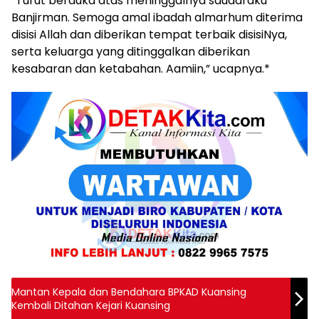
“Turut berduka atas meninggalnya saudaraku
Banjirman. Semoga amal ibadah almarhum diterima
disisi Allah dan diberikan tempat terbaik disisiNya,
serta keluarga yang ditinggalkan diberikan
kesabaran dan ketabahan. Aamiin,” ucapnya.*
Mantan Kepala dan Bendahara BPKAD Kuansing
Kembali Ditahan Kejari Kuansing