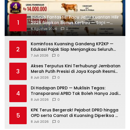
Hadiah Fantastis! Pacu Jalur Kuantan Hilir
1
2026 Siapkan Bonus Kerbau — Sapi —
Kambing dan Puluhan Juta Rupiah
6 Agustus 2026
0
Kominfoss Kuansing Gandeng KP2KP —
2
Edukasi Pajak Siap Menjangkau Seluruh
Masyarakat
7 Juli 2026
0
Akses Terputus Kini Terhubung! Jembatan
3
Merah Putih Presisi di Jaya Kopah Resmi
Berdiri — Polri Buktikan Pembangunan Tak
8 Juli 2026
0
Sekadar Janji
Di Hadapan DPRD — Muklisin Tegas:
4
Transparansi APBD Tak Boleh Hanya Jadi
Slogan!
8 Juli 2026
0
KPK Terus Bergerak! Pejabat DPRD hingga
5
OPD serta Camat di Kuansing Diperiksa —
Suasana Kian Memanas!
8 Juli 2026
0