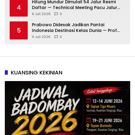
Hitung Mundur Dimulai! 54 Jalur Resmi
4
Daftar — Technical Meeting Pacu Jalur
Rayon III Benai Digelar Besok
8 Juli 2026
0
Prabowo Didesak Jadikan Pantai
5
Indonesia Destinasi Kelas Dunia — Prof
Sutan Nasomal: Perintahkan Kepala
9 Juli 2026
0
Daerah Bergerak!
KUANSING KEKINIAN