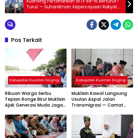
Kuansing Pertahankan WTP ke-15 Berturut-
Turut — Suhardiman: Kepercayaan Rakyat
Harus Dijaga
Pos Terkait
Kabupaten Kuantan Singingi
Kabupaten Kuantan Singingi
Ribuan Warga Serbu
Muklisin Kawal Langsung
Tepian Ronge Biru! Muklisin
Usulan Aspal Jalan
Ajak Generasi Muda Jaga
Transmigrasi — Camat
Warisan Budaya
Diminta Bergerak Cepat