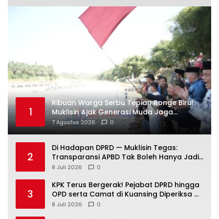
Ribuan Warga Serbu Tepian Ronge Biru!
1
Muklisin Ajak Generasi Muda Jaga
Warisan Budaya
7 Agustus 2026
0
Di Hadapan DPRD — Muklisin Tegas:
2
Transparansi APBD Tak Boleh Hanya Jadi
Slogan!
8 Juli 2026
0
KPK Terus Bergerak! Pejabat DPRD hingga
3
OPD serta Camat di Kuansing Diperiksa —
Suasana Kian Memanas!
8 Juli 2026
0