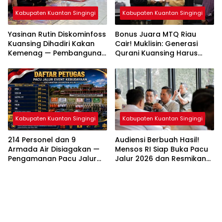
Kabupaten Kuantan Singingi
Kabupaten Kuantan Singingi
Yasinan Rutin Diskominfoss
Bonus Juara MTQ Riau
Kuansing Dihadiri Kakan
Cair! Muklisin: Generasi
Kemenag — Pembangunan
Qurani Kuansing Harus
Mushalla Mulai Dirancang
Tembus Nasional
Kabupaten Kuantan Singingi
Kabupaten Kuantan Singingi
214 Personel dan 9
Audiensi Berbuah Hasil!
Armada Air Disiagakan —
Mensos RI Siap Buka Pacu
Pengamanan Pacu Jalur
Jalur 2026 dan Resmikan
Kuantan Hilir 2026
Sekolah Rakyat di
Dipastikan Maksimal
Kuansing