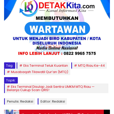
Tag:
Eks Terminal Teluk Kuantan
MTQ Riau Ke-44
Musabaqah Tilawatil Qur’an (MTQ)
Topik:
Eks Terminal Disulap Jadi Sentra UMKM MTQ Riau —
Belanja Cukup Scan QRIS!
Penulis: Redaksi
Editor: Redaksi