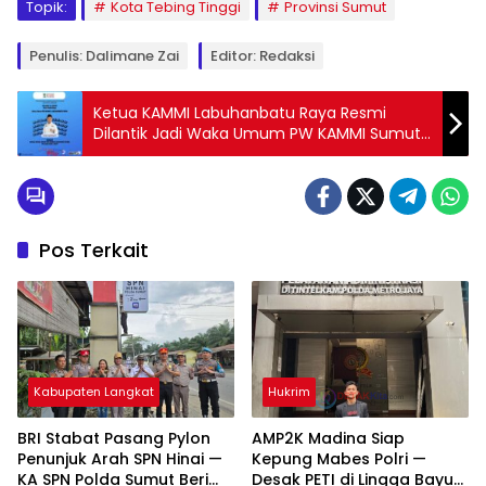
Topik:
Kota Tebing Tinggi
Provinsi Sumut
Penulis: Dalimane Zai
Editor: Redaksi
Ketua KAMMI Labuhanbatu Raya Resmi
Dilantik Jadi Waka Umum PW KAMMI Sumut
2025–2027
Pos Terkait
Kabupaten Langkat
Hukrim
BRI Stabat Pasang Pylon
AMP2K Madina Siap
Penunjuk Arah SPN Hinai —
Kepung Mabes Polri —
KA SPN Polda Sumut Beri
Desak PETI di Lingga Bayu