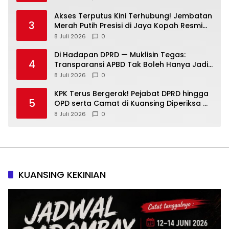
Akses Terputus Kini Terhubung! Jembatan
3
Merah Putih Presisi di Jaya Kopah Resmi
Berdiri — Polri Buktikan Pembangunan Tak
8 Juli 2026
0
Sekadar Janji
Di Hadapan DPRD — Muklisin Tegas:
4
Transparansi APBD Tak Boleh Hanya Jadi
Slogan!
8 Juli 2026
0
KPK Terus Bergerak! Pejabat DPRD hingga
5
OPD serta Camat di Kuansing Diperiksa —
Suasana Kian Memanas!
8 Juli 2026
0
KUANSING KEKINIAN