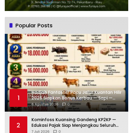
Popular Posts
Hadiah Fantastis! Pacu Jalur Kuantan Hilir
1
2026 Siapkan Bonus Kerbau — Sapi —
Kambing dan Puluhan Juta Rupiah
6 Agustus 2026
0
Kominfoss Kuansing Gandeng KP2KP —
2
Edukasi Pajak Siap Menjangkau Seluruh
Masyarakat
7 Juli 2026
0