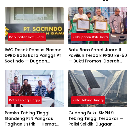
Apresiasi Tinggi
dan Batang Natal Ditindak
Tuntas
Kabupaten Batu Bara
Kabupaten Batu Bara
IWO Desak Pansus Plasma
Batu Bara Sabet Juara II
DPRD Batu Bara Panggil PT
Paviliun Terbaik PRSU ke-50
Socfindo — Dugaan
— Bukti Promosi Daerah
Penyimpangan CPCL
Makin Bersinar
Mengemuka
Kota Tebing Tinggi
Kota Tebing Tinggi
Pemko Tebing Tinggi
Gudang Buku SMPN 9
Gandeng PLN Pangkas
Tebing Tinggi Terbakar —
Tagihan Listrik — Hemat
Polisi Selidiki Dugaan
Hingga Rp261 Juta per
Korsleting Listrik