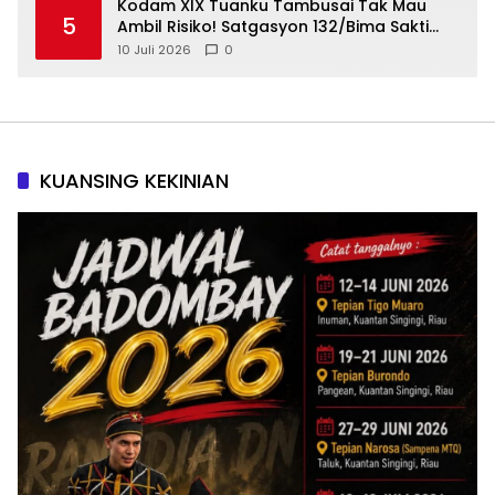
Kodam XIX Tuanku Tambusai Tak Mau
5
Ambil Risiko! Satgasyon 132/Bima Sakti
Diuji Total Sebelum Berangkat Operasi
10 Juli 2026
0
KUANSING KEKINIAN