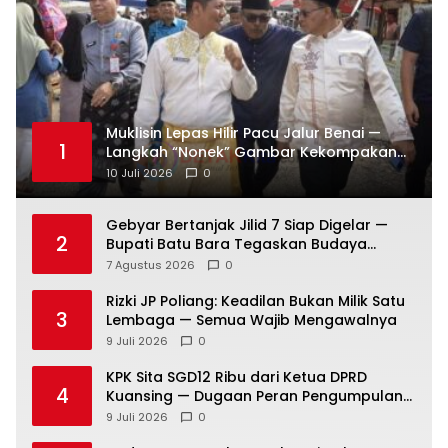
Muklisin Lepas Hilir Pacu Jalur Benai —
1
Langkah “Nonek” Gambar Kekompakan
Pemimpin Kuansing Jadi Simbol Kuat
10 Juli 2026
0
Lestarikan Budaya
Gebyar Bertanjak Jilid 7 Siap Digelar —
2
Bupati Batu Bara Tegaskan Budaya
Melayu Harus Tetap Hidup
7 Agustus 2026
0
Rizki JP Poliang: Keadilan Bukan Milik Satu
3
Lembaga — Semua Wajib Mengawalnya
9 Juli 2026
0
KPK Sita SGD12 Ribu dari Ketua DPRD
4
Kuansing — Dugaan Peran Pengumpulan
Dana Alih Fungsi Hutan Diusut
9 Juli 2026
0