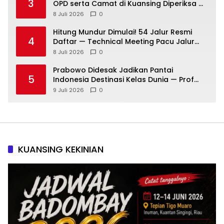
3
OPD serta Camat di Kuansing Diperiksa —
Suasana Kian Memanas!
8 Juli 2026
0
Hitung Mundur Dimulai! 54 Jalur Resmi
4
Daftar — Technical Meeting Pacu Jalur
Rayon III Benai Digelar Besok
8 Juli 2026
0
Prabowo Didesak Jadikan Pantai
5
Indonesia Destinasi Kelas Dunia — Prof
Sutan Nasomal: Perintahkan Kepala
9 Juli 2026
0
Daerah Bergerak!
KUANSING KEKINIAN