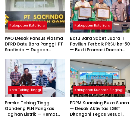
Kabupaten Batu Bara
Kabupaten Batu Bara
IWO Desak Pansus Plasma
Batu Bara Sabet Juara II
DPRD Batu Bara Panggil PT
Paviliun Terbaik PRSU ke-50
Socfindo — Dugaan
— Bukti Promosi Daerah
Penyimpangan CPCL
Makin Bersinar
Mengemuka
Kota Tebing Tinggi
Kabupaten Kuantan Singingi
Pemko Tebing Tinggi
PDPM Kuansing Buka Suara
Gandeng PLN Pangkas
— Desak Aktivitas LGBT
Tagihan Listrik — Hemat
Ditangani Tegas Sesuai
Hingga Rp261 Juta per
Hukum dan Nilai Agama
Bulan