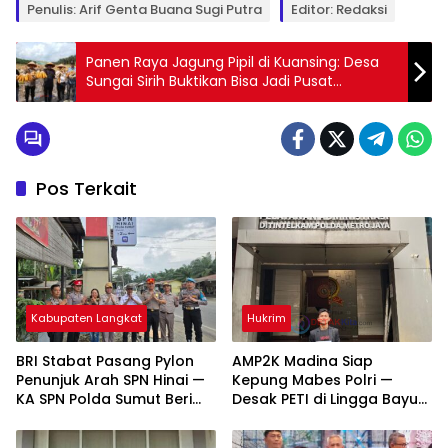
Penulis: Arif Genta Buana Sugi Putra
Editor: Redaksi
Panen Raya Jagung Pipil di Kuansing: Desa
Sungai Sirih Buktikan Bisa Jadi Pusat
Ketahanan Pangan Nasional!
Pos Terkait
Kabupaten Langkat
Hukrim
BRI Stabat Pasang Pylon
AMP2K Madina Siap
Penunjuk Arah SPN Hinai —
Kepung Mabes Polri —
KA SPN Polda Sumut Beri
Desak PETI di Lingga Bayu
Apresiasi Tinggi
dan Batang Natal Ditindak
Tuntas