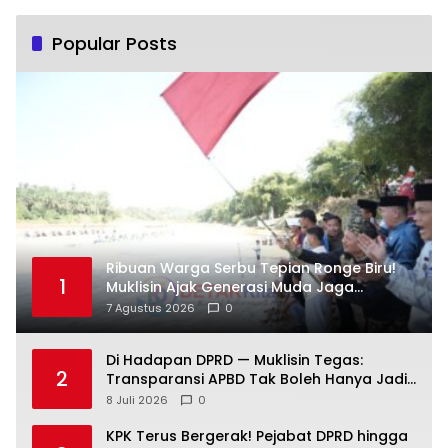
Popular Posts
Ribuan Warga Serbu Tepian Ronge Biru!
1
Muklisin Ajak Generasi Muda Jaga
Warisan Budaya
7 Agustus 2026
0
Di Hadapan DPRD — Muklisin Tegas:
2
Transparansi APBD Tak Boleh Hanya Jadi
Slogan!
8 Juli 2026
0
KPK Terus Bergerak! Pejabat DPRD hingga