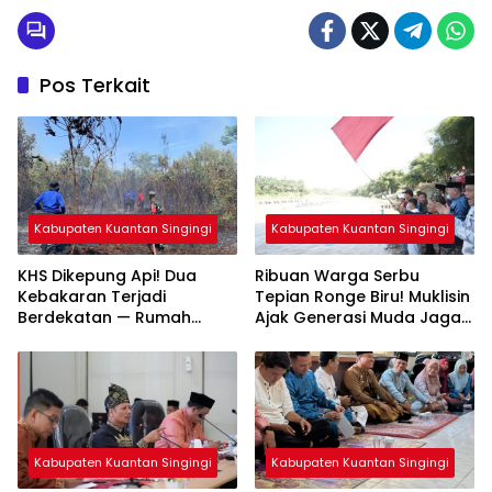
Amby
Pos Terkait
Kabupaten Kuantan Singingi
Kabupaten Kuantan Singingi
KHS Dikepung Api! Dua
Ribuan Warga Serbu
Kebakaran Terjadi
Tepian Ronge Biru! Muklisin
Berdekatan — Rumah
Ajak Generasi Muda Jaga
Warga dan Lahan
Warisan Budaya
Terbakar
Kabupaten Kuantan Singingi
Kabupaten Kuantan Singingi