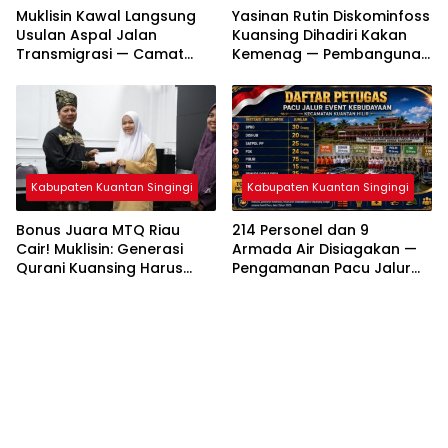
Muklisin Kawal Langsung
Yasinan Rutin Diskominfoss
Usulan Aspal Jalan
Kuansing Dihadiri Kakan
Transmigrasi — Camat
Kemenag — Pembangunan
Diminta Bergerak Cepat
Mushalla Mulai Dirancang
Kabupaten Kuantan Singingi
Kabupaten Kuantan Singingi
Bonus Juara MTQ Riau
214 Personel dan 9
Cair! Muklisin: Generasi
Armada Air Disiagakan —
Qurani Kuansing Harus
Pengamanan Pacu Jalur
Tembus Nasional
Kuantan Hilir 2026
Dipastikan Maksimal