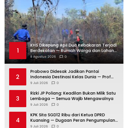
KHS Dikepung Api! Dua Kebakaran Terjadi
1
Berdekatan — Rumah Warga dan Lahan
Terbakar
8 Agustus 2026
0
Prabowo Didesak Jadikan Pantai
2
Indonesia Destinasi Kelas Dunia — Prof
Sutan Nasomal: Perintahkan Kepala
9 Juli 2026
0
Daerah Bergerak!
Rizki JP Poliang: Keadilan Bukan Milik Satu
3
Lembaga — Semua Wajib Mengawalnya
9 Juli 2026
0
KPK Sita SGD12 Ribu dari Ketua DPRD
4
Kuansing — Dugaan Peran Pengumpulan
Dana Alih Fungsi Hutan Diusut
9 Juli 2026
0