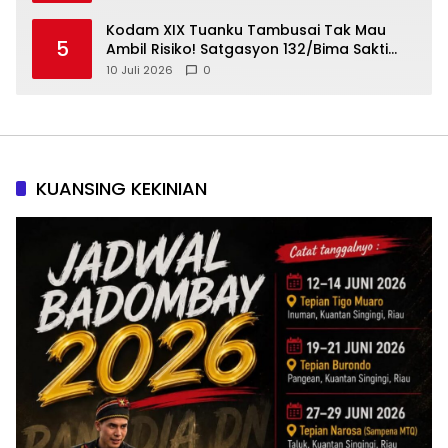
Kodam XIX Tuanku Tambusai Tak Mau
5
Ambil Risiko! Satgasyon 132/Bima Sakti
Diuji Total Sebelum Berangkat Operasi
10 Juli 2026
0
KUANSING KEKINIAN