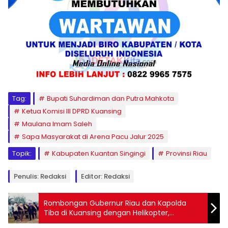
Tag:
Bupati Suhardiman dan Putra Mahkota
Ketua Komisi III DPRD Kuansing
Maulana Imam Saleh
Sapa Masyarakat di Arena Pacu Jalur 2025
Topik:
Kabupaten Kuantan Singingi
Provinsi Riau
Penulis: Redaksi
Editor: Redaksi
Rombongan Gubernur Riau dan Kapolda
Tiba di Kuansing dengan Helikopter,
Disambut Langsung Bupati Suhardiman