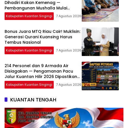
Dihadiri Kakan Kemenag —
Pembangunan Mushalla Mulai
Dirancang
Kabupaten Kuantan Singingi
7 Agustus 2026
Bonus Juara MTQ Riau Cair! Muklisin:
Generasi Qurani Kuansing Harus
Tembus Nasional
Kabupaten Kuantan Singingi
7 Agustus 2026
214 Personel dan 9 Armada Air
Disiagakan — Pengamanan Pacu
Jalur Kuantan Hilir 2026 Dipastikan
Maksimal
Kabupaten Kuantan Singingi
7 Agustus 2026
KUANTAN TENGAH