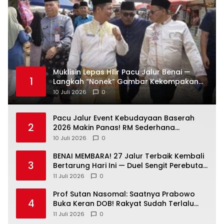
Muklisin Lepas Hilir Pacu Jalur Benai —
1
Langkah “Nonek” Gambar Kekompakan
Pemimpin Kuansing Jadi Simbol Kuat
10 Juli 2026
0
Lestarikan Budaya
Pacu Jalur Event Kebudayaan Baserah
2
2026 Makin Panas! RM Sederhana
Hadiahkan Kerbau untuk Sang Jawara
10 Juli 2026
0
BENAI MEMBARA! 27 Jalur Terbaik Kembali
3
Bertarung Hari Ini — Duel Sengit Perebutan
Tiket Putaran Berikutnya Resmi Dimulai
11 Juli 2026
0
Prof Sutan Nasomal: Saatnya Prabowo
4
Buka Keran DOB! Rakyat Sudah Terlalu
Lama Menunggu Pemekaran Daerah
11 Juli 2026
0