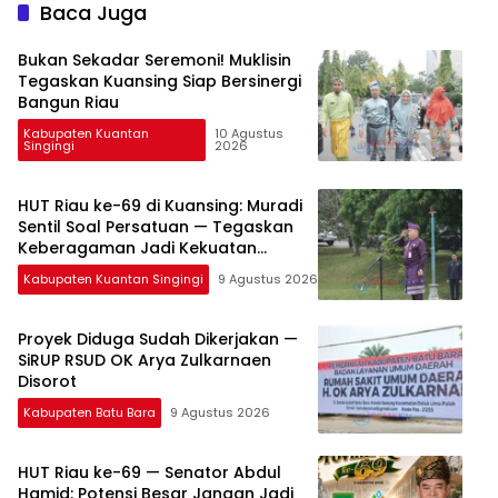
Baca Juga
Bukan Sekadar Seremoni! Muklisin
Tegaskan Kuansing Siap Bersinergi
Bangun Riau
Kabupaten Kuantan
10 Agustus
Singingi
2026
HUT Riau ke-69 di Kuansing: Muradi
Sentil Soal Persatuan — Tegaskan
Keberagaman Jadi Kekuatan
Pembangunan
Kabupaten Kuantan Singingi
9 Agustus 2026
Proyek Diduga Sudah Dikerjakan —
SiRUP RSUD OK Arya Zulkarnaen
Disorot
Kabupaten Batu Bara
9 Agustus 2026
HUT Riau ke-69 — Senator Abdul
Hamid: Potensi Besar Jangan Jadi