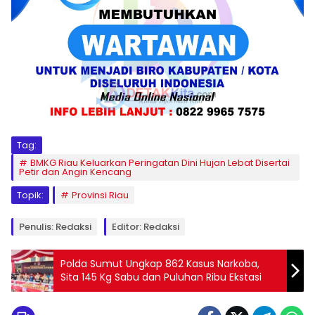
Tag:
BMKG Riau Keluarkan Peringatan Dini Hujan Lebat Disertai
Petir dan Angin Kencang
Topik:
Provinsi Riau
Penulis: Redaksi
Editor: Redaksi
Polda Sumut Ungkap 862 Kasus Narkoba,
Sita 145 Kg Sabu dan Puluhan Ribu Ekstasi