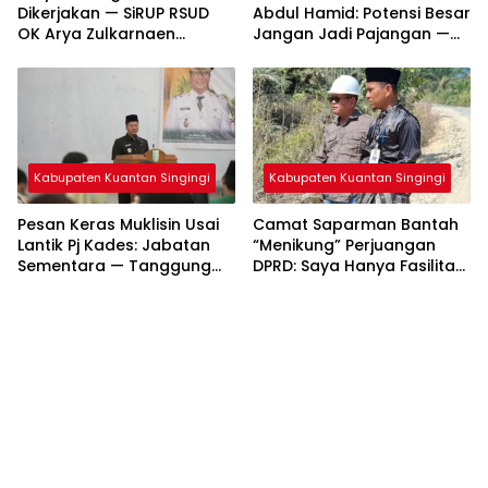
Dikerjakan — SiRUP RSUD
Abdul Hamid: Potensi Besar
OK Arya Zulkarnaen
Jangan Jadi Pajangan —
Disorot
Saatnya Riau Melaju!
Kabupaten Kuantan Singingi
Kabupaten Kuantan Singingi
Pesan Keras Muklisin Usai
Camat Saparman Bantah
Lantik Pj Kades: Jabatan
“Menikung” Perjuangan
Sementara — Tanggung
DPRD: Saya Hanya Fasilitasi
Jawab Tak Boleh Main-
Pembangunan Jalan
Main!