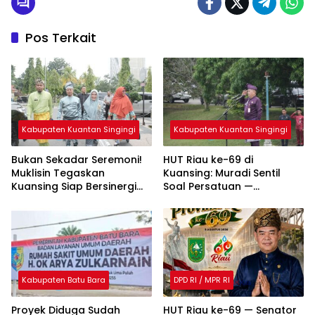
Pos Terkait
Kabupaten Kuantan Singingi
Kabupaten Kuantan Singingi
Bukan Sekadar Seremoni!
HUT Riau ke-69 di
Muklisin Tegaskan
Kuansing: Muradi Sentil
Kuansing Siap Bersinergi
Soal Persatuan —
Bangun Riau
Tegaskan Keberagaman
Jadi Kekuatan
Pembangunan
Kabupaten Batu Bara
DPD RI / MPR RI
Proyek Diduga Sudah
HUT Riau ke-69 — Senator