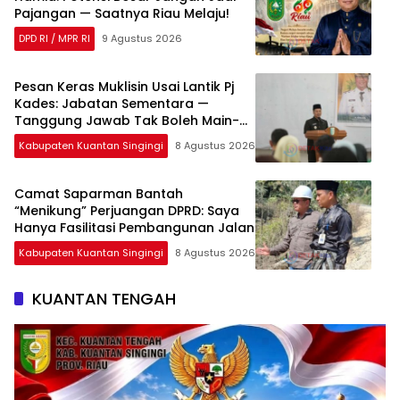
Pajangan — Saatnya Riau Melaju!
DPD RI / MPR RI
9 Agustus 2026
Pesan Keras Muklisin Usai Lantik Pj
Kades: Jabatan Sementara —
Tanggung Jawab Tak Boleh Main-
Main!
Kabupaten Kuantan Singingi
8 Agustus 2026
Camat Saparman Bantah
“Menikung” Perjuangan DPRD: Saya
Hanya Fasilitasi Pembangunan Jalan
Kabupaten Kuantan Singingi
8 Agustus 2026
KUANTAN TENGAH