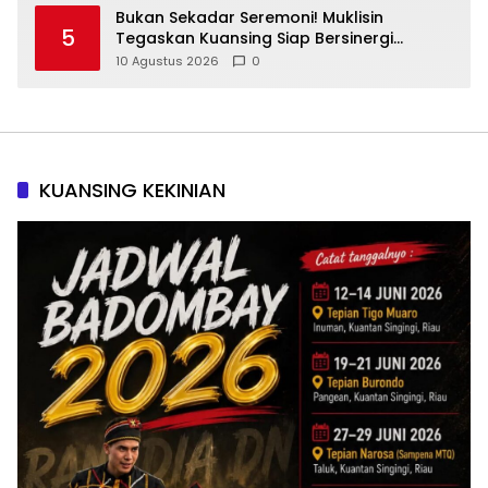
Bukan Sekadar Seremoni! Muklisin
5
Tegaskan Kuansing Siap Bersinergi
Bangun Riau
10 Agustus 2026
0
KUANSING KEKINIAN