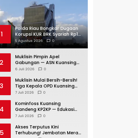
Polda Riau Bongkar Dugaan
1
Korupsi KUR BRK Syariah Rp18
Miliar Lebih — Dua Tersangka
5 Agustus 2026
0
Resmi Dijerat
Muklisin Pimpin Apel
2
Gabungan — ASN Kuansing
Diingatkan: Stop Spekulasi —
6 Juli 2026
0
Fokus Layani Rakyat!
Muklisin Mulai Bersih-Bersih!
3
Tiga Kepala OPD Kuansing
Diganti di Awal
7 Juli 2026
0
Kepemimpinan
Kominfoss Kuansing
4
Gandeng KP2KP — Edukasi
Pajak Siap Menjangkau
7 Juli 2026
0
Seluruh Masyarakat
Akses Terputus Kini
5
Terhubung! Jembatan Merah