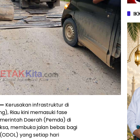
IK
—
Kerusakan infrastruktur di
g), Riau kini memasuki fase
Pemerintah Daerah (Pemda) di
ksa, membuka jalan bebas bagi
(ODOL) yang setiap hari