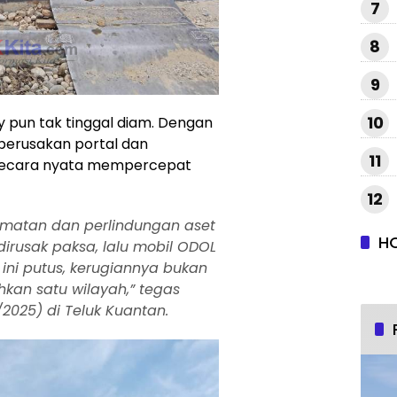
7
8
9
10
 pun tak tinggal diam. Dengan
perusakan portal dan
11
secara nyata mempercepat
12
lamatan dan perlindungan aset
H
dirusak paksa, lalu mobil ODOL
ini putus, kerugiannya bukan
hkan satu wilayah,” tegas
2025) di Teluk Kuantan.