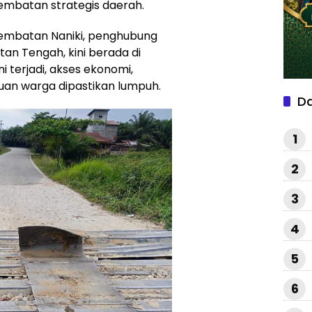
embatan strategis daerah.
embatan Naniki, penghubung
an Tengah, kini berada di
i terjadi, akses ekonomi,
ribuan warga dipastikan lumpuh.
D
1
2
3
4
5
6