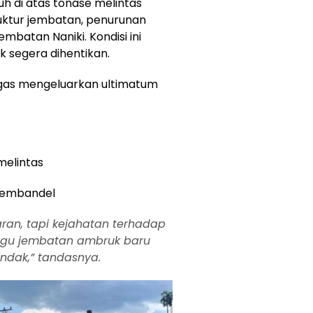
 di atas tonase melintas
uktur jembatan, penurunan
embatan Naniki. Kondisi ini
ak segera dihentikan.
gas mengeluarkan ultimatum
melintas
 membandel
aran, tapi kejahatan terhadap
nggu jembatan ambruk baru
ndak,” tandasnya.