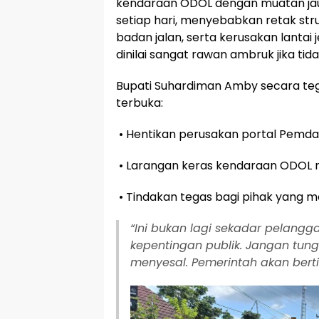
kendaraan ODOL dengan muatan jauh
setiap hari, menyebabkan retak str
badan jalan, serta kerusakan lantai j
dinilai sangat rawan ambruk jika tid
Bupati Suhardiman Amby secara te
terbuka:
• Hentikan perusakan portal Pemda
• Larangan keras kendaraan ODOL 
• Tindakan tegas bagi pihak yang
“Ini bukan lagi sekadar pelangg
kepentingan publik. Jangan tu
menyesal. Pemerintah akan berti