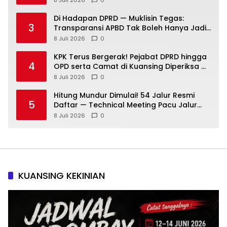
Sekadar Janji
Di Hadapan DPRD — Muklisin Tegas:
3
Transparansi APBD Tak Boleh Hanya Jadi
Slogan!
8 Juli 2026
0
KPK Terus Bergerak! Pejabat DPRD hingga
4
OPD serta Camat di Kuansing Diperiksa —
Suasana Kian Memanas!
8 Juli 2026
0
Hitung Mundur Dimulai! 54 Jalur Resmi
5
Daftar — Technical Meeting Pacu Jalur
Rayon III Benai Digelar Besok
8 Juli 2026
0
KUANSING KEKINIAN