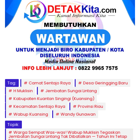
Tag:
Camat Sentajo Raya
Desa Geringging Baru
H Muklisin
Jembatan Sungai Lintang
Kabupaten Kuantan Singingi (Kuansing)
Kecamatan Sentajo Raya
Provinsi Riau
Wabup Kuansing
Wandy Gunawan
Topik:
Warga Sempat Was-was! Wabup Muklisin Tegaskan
Jembatan Sungai Lintang Tak Dibatalkan — Tahun Ini Tetap