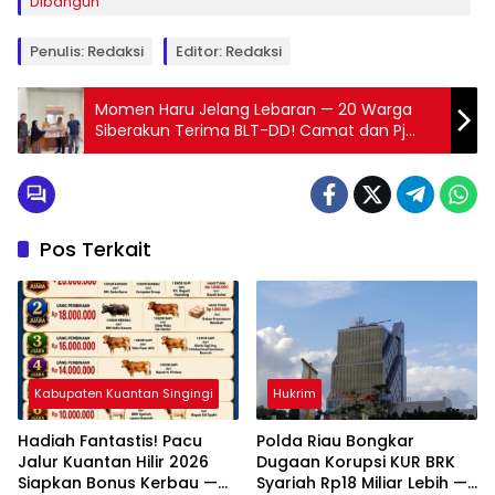
Dibangun
Penulis: Redaksi
Editor: Redaksi
Momen Haru Jelang Lebaran — 20 Warga
Siberakun Terima BLT-DD! Camat dan Pj
Kades: Gunakan untuk Kebutuhan
Ramadhan
Pos Terkait
Kabupaten Kuantan Singingi
Hukrim
Hadiah Fantastis! Pacu
Polda Riau Bongkar
Jalur Kuantan Hilir 2026
Dugaan Korupsi KUR BRK
Siapkan Bonus Kerbau —
Syariah Rp18 Miliar Lebih —