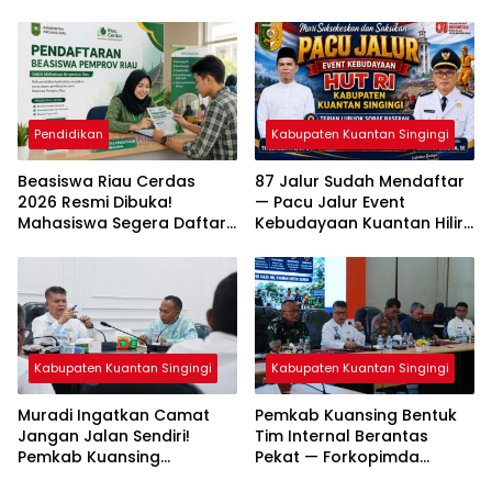
Sapi — Kambing dan
Dua Tersangka Resmi
Puluhan Juta Rupiah
Dijerat
Pendidikan
Kabupaten Kuantan Singingi
Beasiswa Riau Cerdas
87 Jalur Sudah Mendaftar
2026 Resmi Dibuka!
— Pacu Jalur Event
Mahasiswa Segera Daftar
Kebudayaan Kuantan Hilir
— Cek Syarat dan
2026 Diprediksi Pecahkan
Jadwalnya
Rekor Peserta
Kabupaten Kuantan Singingi
Kabupaten Kuantan Singingi
Muradi Ingatkan Camat
Pemkab Kuansing Bentuk
Jangan Jalan Sendiri!
Tim Internal Berantas
Pemkab Kuansing
Pekat — Forkopimda
Matangkan Persiapan HUT
Kompak Jaga Keamanan