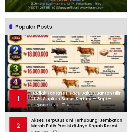
Popular Posts
Hadiah Fantastis! Pacu Jalur Kuantan Hilir
1
2026 Siapkan Bonus Kerbau — Sapi —
Kambing dan Puluhan Juta Rupiah
6 Agustus 2026
0
Akses Terputus Kini Terhubung! Jembatan
2
Merah Putih Presisi di Jaya Kopah Resmi
Berdiri — Polri Buktikan Pembangunan Tak
8 Juli 2026
0