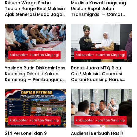
Ribuan Warga Serbu
Muklisin Kawal Langsung
Tepian Ronge Biru! Muklisin
Usulan Aspal Jalan
Ajak Generasi Muda Jaga
Transmigrasi — Camat
Warisan Budaya
Diminta Bergerak Cepat
Kabupaten Kuantan Singingi
Kabupaten Kuantan Singingi
Yasinan Rutin Diskominfoss
Bonus Juara MTQ Riau
Kuansing Dihadiri Kakan
Cair! Muklisin: Generasi
Kemenag — Pembangunan
Qurani Kuansing Harus
Mushalla Mulai Dirancang
Tembus Nasional
Kabupaten Kuantan Singingi
Kabupaten Kuantan Singingi
214 Personel dan 9
Audiensi Berbuah Hasil!