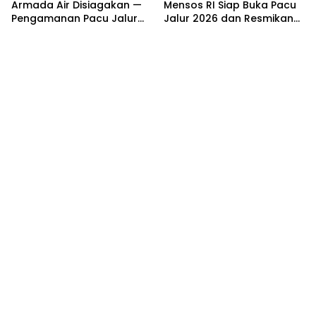
Armada Air Disiagakan —
Mensos RI Siap Buka Pacu
Pengamanan Pacu Jalur
Jalur 2026 dan Resmikan
Kuantan Hilir 2026
Sekolah Rakyat di
Dipastikan Maksimal
Kuansing