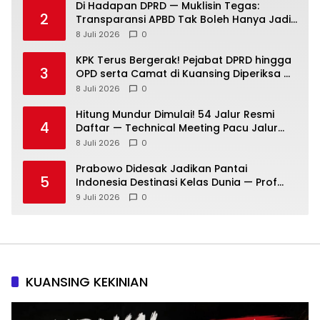
Di Hadapan DPRD — Muklisin Tegas:
2
Transparansi APBD Tak Boleh Hanya Jadi
Slogan!
8 Juli 2026
0
KPK Terus Bergerak! Pejabat DPRD hingga
3
OPD serta Camat di Kuansing Diperiksa —
Suasana Kian Memanas!
8 Juli 2026
0
Hitung Mundur Dimulai! 54 Jalur Resmi
4
Daftar — Technical Meeting Pacu Jalur
Rayon III Benai Digelar Besok
8 Juli 2026
0
Prabowo Didesak Jadikan Pantai
5
Indonesia Destinasi Kelas Dunia — Prof
Sutan Nasomal: Perintahkan Kepala
9 Juli 2026
0
Daerah Bergerak!
KUANSING KEKINIAN