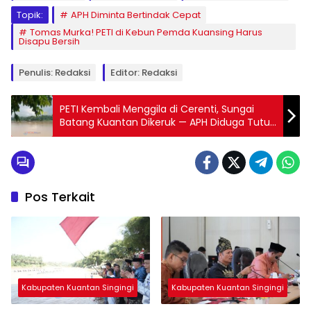
Topik:
APH Diminta Bertindak Cepat
Tomas Murka! PETI di Kebun Pemda Kuansing Harus
Disapu Bersih
Penulis: Redaksi
Editor: Redaksi
PETI Kembali Menggila di Cerenti, Sungai
Batang Kuantan Dikeruk — APH Diduga Tutup
Mata!
Pos Terkait
Kabupaten Kuantan Singingi
Kabupaten Kuantan Singingi