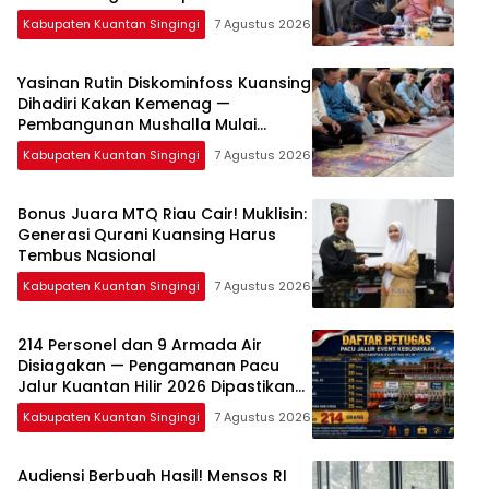
Kabupaten Kuantan Singingi
7 Agustus 2026
Yasinan Rutin Diskominfoss Kuansing
Dihadiri Kakan Kemenag —
Pembangunan Mushalla Mulai
Dirancang
Kabupaten Kuantan Singingi
7 Agustus 2026
Bonus Juara MTQ Riau Cair! Muklisin:
Generasi Qurani Kuansing Harus
Tembus Nasional
Kabupaten Kuantan Singingi
7 Agustus 2026
214 Personel dan 9 Armada Air
Disiagakan — Pengamanan Pacu
Jalur Kuantan Hilir 2026 Dipastikan
Maksimal
Kabupaten Kuantan Singingi
7 Agustus 2026
Audiensi Berbuah Hasil! Mensos RI