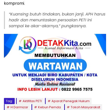
kompromi.
“Kuansing butuh tindakan, bukan janji. APH harus
hadir dan menuntaskan persoalan PETI ini
sampai ke akar-akarnya,” pungkasnya.
Tag:
Aktifitas PETI
Aparat Penegak Hukum
H Darmizar
Kebun Pemda
Tokoh Masyarakat