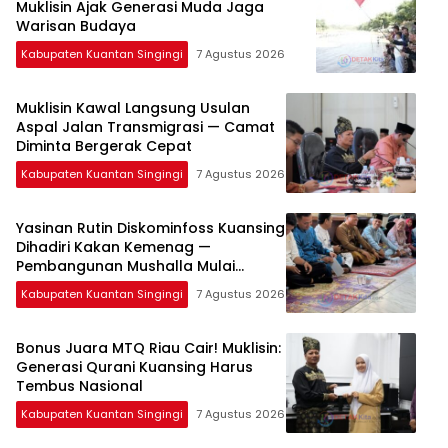
Muklisin Ajak Generasi Muda Jaga
Warisan Budaya
Kabupaten Kuantan Singingi
7 Agustus 2026
Muklisin Kawal Langsung Usulan
Aspal Jalan Transmigrasi — Camat
Diminta Bergerak Cepat
Kabupaten Kuantan Singingi
7 Agustus 2026
Yasinan Rutin Diskominfoss Kuansing
Dihadiri Kakan Kemenag —
Pembangunan Mushalla Mulai
Dirancang
Kabupaten Kuantan Singingi
7 Agustus 2026
Bonus Juara MTQ Riau Cair! Muklisin:
Generasi Qurani Kuansing Harus
Tembus Nasional
Kabupaten Kuantan Singingi
7 Agustus 2026