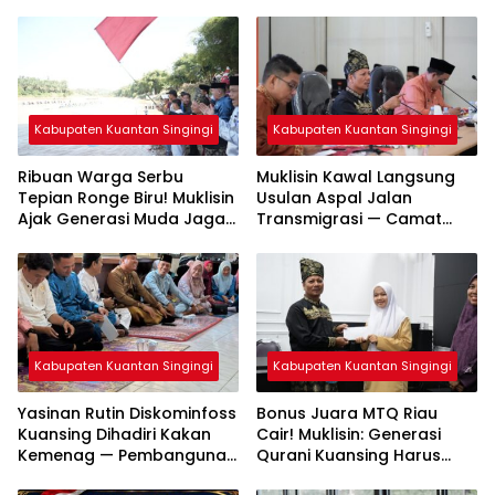
Kabupaten Kuantan Singingi
Kabupaten Kuantan Singingi
Ribuan Warga Serbu
Muklisin Kawal Langsung
Tepian Ronge Biru! Muklisin
Usulan Aspal Jalan
Ajak Generasi Muda Jaga
Transmigrasi — Camat
Warisan Budaya
Diminta Bergerak Cepat
Kabupaten Kuantan Singingi
Kabupaten Kuantan Singingi
Yasinan Rutin Diskominfoss
Bonus Juara MTQ Riau
Kuansing Dihadiri Kakan
Cair! Muklisin: Generasi
Kemenag — Pembangunan
Qurani Kuansing Harus
Mushalla Mulai Dirancang
Tembus Nasional