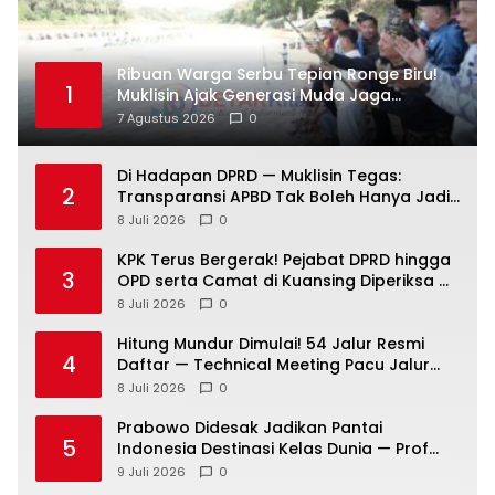
Ribuan Warga Serbu Tepian Ronge Biru!
1
Muklisin Ajak Generasi Muda Jaga
Warisan Budaya
7 Agustus 2026
0
Di Hadapan DPRD — Muklisin Tegas:
2
Transparansi APBD Tak Boleh Hanya Jadi
Slogan!
8 Juli 2026
0
KPK Terus Bergerak! Pejabat DPRD hingga
3
OPD serta Camat di Kuansing Diperiksa —
Suasana Kian Memanas!
8 Juli 2026
0
Hitung Mundur Dimulai! 54 Jalur Resmi
4
Daftar — Technical Meeting Pacu Jalur
Rayon III Benai Digelar Besok
8 Juli 2026
0
Prabowo Didesak Jadikan Pantai
5
Indonesia Destinasi Kelas Dunia — Prof
Sutan Nasomal: Perintahkan Kepala
9 Juli 2026
0
Daerah Bergerak!