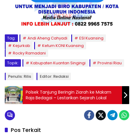
Tag:
Andi Aheng Cahyadi
ESI Kuansing
Kejurkab
Ketum KONI Kuansing
Rocky Ramadani
Topik:
Kabupaten Kuantan Singingi
Provinsi Riau
Penulis: Rilis
Editor: Redaksi
Polsek Tanjung Beringin Ziarah ke Makam
Raja Bedagai – Lestarikan Sejarah Lokal
Pos Terkait