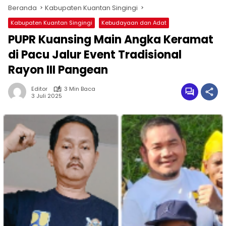
Beranda
Kabupaten Kuantan Singingi
Kabupaten Kuantan Singingi
Kebudayaan dan Adat
PUPR Kuansing Main Angka Keramat
di Pacu Jalur Event Tradisional
Rayon III Pangean
Editor
3 Min Baca
3 Juli 2025