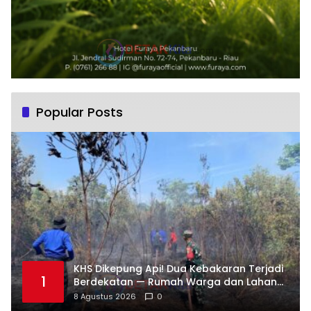
Popular Posts
KHS Dikepung Api! Dua Kebakaran Terjadi
1
Berdekatan — Rumah Warga dan Lahan
Terbakar
8 Agustus 2026
0