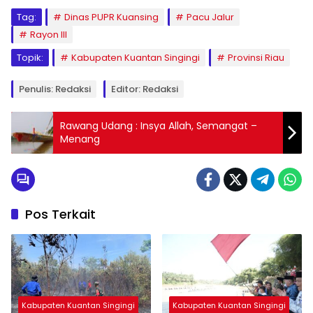
Tag:
Dinas PUPR Kuansing
Pacu Jalur
Rayon III
Topik:
Kabupaten Kuantan Singingi
Provinsi Riau
Penulis: Redaksi
Editor: Redaksi
Rawang Udang : Insya Allah, Semangat –
Menang
Pos Terkait
Kabupaten Kuantan Singingi
Kabupaten Kuantan Singingi