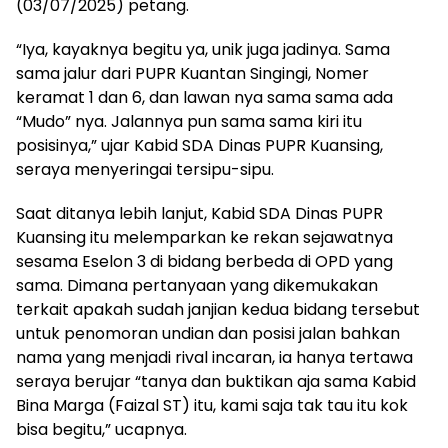
(03/07/2025) petang.
“Iya, kayaknya begitu ya, unik juga jadinya. Sama
sama jalur dari PUPR Kuantan Singingi, Nomer
keramat 1 dan 6, dan lawan nya sama sama ada
“Mudo” nya. Jalannya pun sama sama kiri itu
posisinya,” ujar Kabid SDA Dinas PUPR Kuansing,
seraya menyeringai tersipu-sipu.
Saat ditanya lebih lanjut, Kabid SDA Dinas PUPR
Kuansing itu melemparkan ke rekan sejawatnya
sesama Eselon 3 di bidang berbeda di OPD yang
sama. Dimana pertanyaan yang dikemukakan
terkait apakah sudah janjian kedua bidang tersebut
untuk penomoran undian dan posisi jalan bahkan
nama yang menjadi rival incaran, ia hanya tertawa
seraya berujar “tanya dan buktikan aja sama Kabid
Bina Marga (Faizal ST) itu, kami saja tak tau itu kok
bisa begitu,” ucapnya.