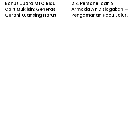
Bonus Juara MTQ Riau
214 Personel dan 9
Cair! Muklisin: Generasi
Armada Air Disiagakan —
Qurani Kuansing Harus
Pengamanan Pacu Jalur
Tembus Nasional
Kuantan Hilir 2026
Dipastikan Maksimal