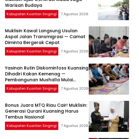
Warisan Budaya
Kabupaten Kuantan Singingi
7 Agustus 2026
Muklisin Kawal Langsung Usulan
Aspal Jalan Transmigrasi — Camat
Diminta Bergerak Cepat
Kabupaten Kuantan Singingi
7 Agustus 2026
Yasinan Rutin Diskominfoss Kuansing
Dihadiri Kakan Kemenag —
Pembangunan Mushalla Mulai
Dirancang
Kabupaten Kuantan Singingi
7 Agustus 2026
Bonus Juara MTQ Riau Cair! Muklisin:
Generasi Qurani Kuansing Harus
Tembus Nasional
Kabupaten Kuantan Singingi
7 Agustus 2026