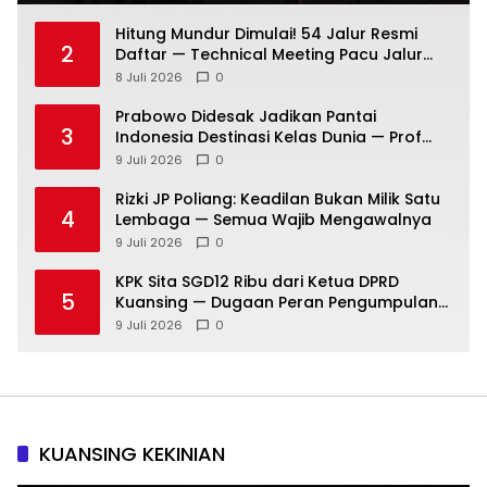
Hitung Mundur Dimulai! 54 Jalur Resmi
2
Daftar — Technical Meeting Pacu Jalur
Rayon III Benai Digelar Besok
8 Juli 2026
0
Prabowo Didesak Jadikan Pantai
3
Indonesia Destinasi Kelas Dunia — Prof
Sutan Nasomal: Perintahkan Kepala
9 Juli 2026
0
Daerah Bergerak!
Rizki JP Poliang: Keadilan Bukan Milik Satu
4
Lembaga — Semua Wajib Mengawalnya
9 Juli 2026
0
KPK Sita SGD12 Ribu dari Ketua DPRD
5
Kuansing — Dugaan Peran Pengumpulan
Dana Alih Fungsi Hutan Diusut
9 Juli 2026
0
KUANSING KEKINIAN