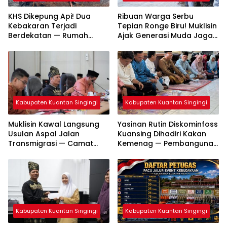
KHS Dikepung Api! Dua
Ribuan Warga Serbu
Kebakaran Terjadi
Tepian Ronge Biru! Muklisin
Berdekatan — Rumah
Ajak Generasi Muda Jaga
Warga dan Lahan
Warisan Budaya
Terbakar
Kabupaten Kuantan Singingi
Kabupaten Kuantan Singingi
Muklisin Kawal Langsung
Yasinan Rutin Diskominfoss
Usulan Aspal Jalan
Kuansing Dihadiri Kakan
Transmigrasi — Camat
Kemenag — Pembangunan
Diminta Bergerak Cepat
Mushalla Mulai Dirancang
Kabupaten Kuantan Singingi
Kabupaten Kuantan Singingi