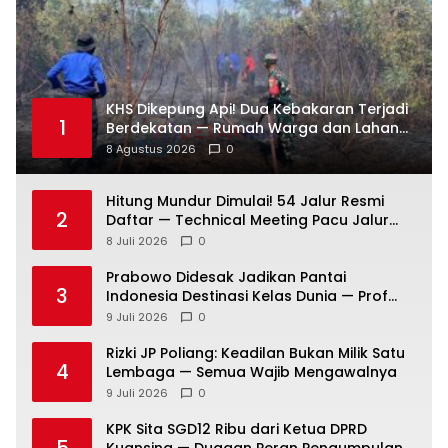
KHS Dikepung Api! Dua Kebakaran Terjadi
1
Berdekatan — Rumah Warga dan Lahan
Terbakar
8 Agustus 2026
0
Hitung Mundur Dimulai! 54 Jalur Resmi
2
Daftar — Technical Meeting Pacu Jalur
Rayon III Benai Digelar Besok
8 Juli 2026
0
Prabowo Didesak Jadikan Pantai
3
Indonesia Destinasi Kelas Dunia — Prof
Sutan Nasomal: Perintahkan Kepala
9 Juli 2026
0
Daerah Bergerak!
Rizki JP Poliang: Keadilan Bukan Milik Satu
4
Lembaga — Semua Wajib Mengawalnya
9 Juli 2026
0
KPK Sita SGD12 Ribu dari Ketua DPRD
5
Kuansing — Dugaan Peran Pengumpulan