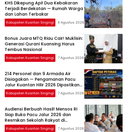
KHS Dikepung Api! Dua Kebakaran
Terjadi Berdekatan — Rumah Warga
dan Lahan Terbakar
Kabupaten Kuantan Singingi
8 Agustus 2026
Bonus Juara MTQ Riau Cair! Muklisin:
Generasi Qurani Kuansing Harus
Tembus Nasional
Kabupaten Kuantan Singingi
7 Agustus 2026
214 Personel dan 9 Armada Air
Disiagakan — Pengamanan Pacu
Jalur Kuantan Hilir 2026 Dipastikan
Maksimal
Kabupaten Kuantan Singingi
7 Agustus 2026
Audiensi Berbuah Hasil! Mensos RI
Siap Buka Pacu Jalur 2026 dan
Resmikan Sekolah Rakyat di
Kuansing
Kabupaten Kuantan Singingi
7 Agustus 2026