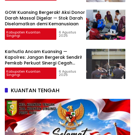
GOW Kuansing Bergerak! Aksi Donor
Darah Massal Digelar — Stok Darah
Diselamatkan demi Kemanusiaan
Kabupaten Kuantan
6 Agustus
Singingi
2026
Karhutla Ancam Kuansing —
Kapolres: Jangan Bergerak Sendiri!
Pemkab Perkuat Sinergi Cegah
Bencana
Kabupaten Kuantan
6 Agustus
Singingi
2026
KUANTAN TENGAH