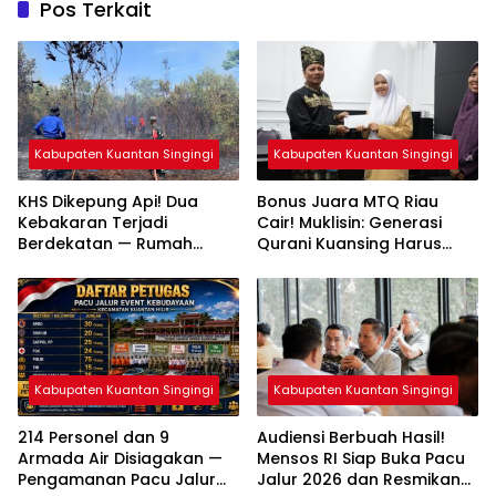
Pos Terkait
Kabupaten Kuantan Singingi
Kabupaten Kuantan Singingi
KHS Dikepung Api! Dua
Bonus Juara MTQ Riau
Kebakaran Terjadi
Cair! Muklisin: Generasi
Berdekatan — Rumah
Qurani Kuansing Harus
Warga dan Lahan
Tembus Nasional
Terbakar
Kabupaten Kuantan Singingi
Kabupaten Kuantan Singingi
214 Personel dan 9
Audiensi Berbuah Hasil!
Armada Air Disiagakan —
Mensos RI Siap Buka Pacu
Pengamanan Pacu Jalur
Jalur 2026 dan Resmikan