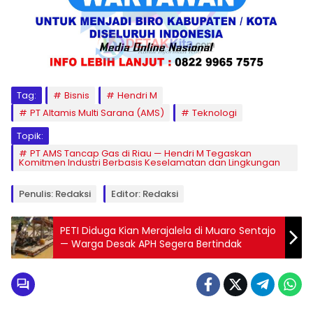
Tag:
Bisnis
Hendri M
PT Altamis Multi Sarana (AMS)
Teknologi
Topik:
PT AMS Tancap Gas di Riau — Hendri M Tegaskan
Komitmen Industri Berbasis Keselamatan dan Lingkungan
Penulis: Redaksi
Editor: Redaksi
PETI Diduga Kian Merajalela di Muaro Sentajo
— Warga Desak APH Segera Bertindak