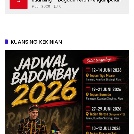
Dana Alih Fungsi Hutan Diusut
9 Juli 2026
0
KUANSING KEKINIAN