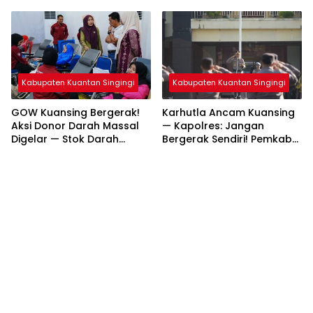
Kuantan Hilir 2026
Sekolah Rakyat di
Dipastikan Maksimal
Kuansing
Kabupaten Kuantan Singingi
Kabupaten Kuantan Singingi
GOW Kuansing Bergerak!
Karhutla Ancam Kuansing
Aksi Donor Darah Massal
— Kapolres: Jangan
Digelar — Stok Darah
Bergerak Sendiri! Pemkab
Diselamatkan demi
Perkuat Sinergi Cegah
Kemanusiaan
Bencana