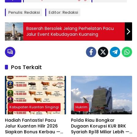
Penulis: Redaksi
Editor: Redaksi
Baserah Bersolek Jelang Perhelatan Pacu
Jalur Event Kebudayaan Kuansing
Pos Terkait
Kabupaten Kuantan Singingi
Hukrim
Hadiah Fantastis! Pacu
Polda Riau Bongkar
Jalur Kuantan Hilir 2026
Dugaan Korupsi KUR BRK
Siapkan Bonus Kerbau —
Syariah Rp18 Miliar Lebih —