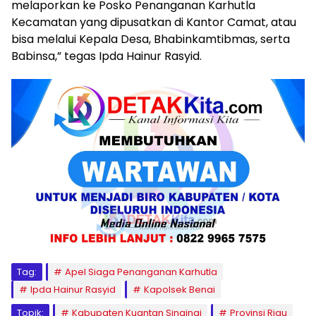
melaporkan ke Posko Penanganan Karhutla
Kecamatan yang dipusatkan di Kantor Camat, atau
bisa melalui Kepala Desa, Bhabinkamtibmas, serta
Babinsa,” tegas Ipda Hainur Rasyid.
Tag:
Apel Siaga Penanganan Karhutla
Ipda Hainur Rasyid
Kapolsek Benai
Topik:
Kabupaten Kuantan Singingi
Provinsi Riau