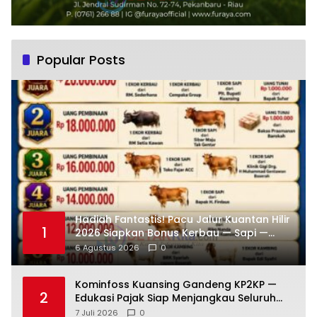
Popular Posts
Hadiah Fantastis! Pacu Jalur Kuantan Hilir
1
2026 Siapkan Bonus Kerbau — Sapi —
Kambing dan Puluhan Juta Rupiah
6 Agustus 2026
0
Kominfoss Kuansing Gandeng KP2KP —
2
Edukasi Pajak Siap Menjangkau Seluruh
Masyarakat
7 Juli 2026
0