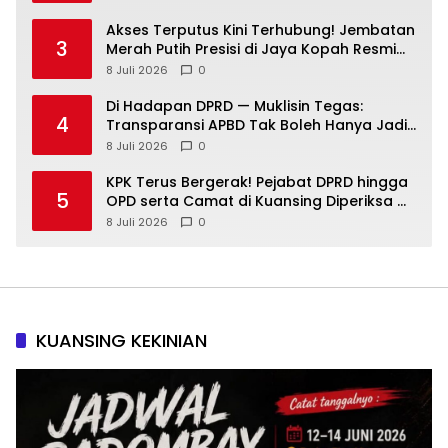
Akses Terputus Kini Terhubung! Jembatan
3
Merah Putih Presisi di Jaya Kopah Resmi
Berdiri — Polri Buktikan Pembangunan Tak
8 Juli 2026
0
Sekadar Janji
Di Hadapan DPRD — Muklisin Tegas:
4
Transparansi APBD Tak Boleh Hanya Jadi
Slogan!
8 Juli 2026
0
KPK Terus Bergerak! Pejabat DPRD hingga
5
OPD serta Camat di Kuansing Diperiksa —
Suasana Kian Memanas!
8 Juli 2026
0
KUANSING KEKINIAN