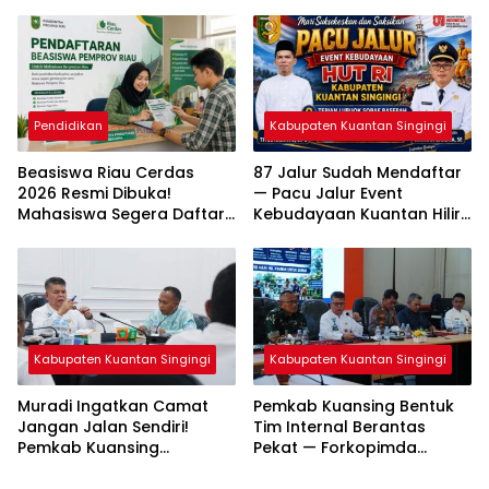
Sapi — Kambing dan
Dua Tersangka Resmi
Puluhan Juta Rupiah
Dijerat
Pendidikan
Kabupaten Kuantan Singingi
Beasiswa Riau Cerdas
87 Jalur Sudah Mendaftar
2026 Resmi Dibuka!
— Pacu Jalur Event
Mahasiswa Segera Daftar
Kebudayaan Kuantan Hilir
— Cek Syarat dan
2026 Diprediksi Pecahkan
Jadwalnya
Rekor Peserta
Kabupaten Kuantan Singingi
Kabupaten Kuantan Singingi
Muradi Ingatkan Camat
Pemkab Kuansing Bentuk
Jangan Jalan Sendiri!
Tim Internal Berantas
Pemkab Kuansing
Pekat — Forkopimda
Matangkan Persiapan HUT
Kompak Jaga Keamanan
RI hingga Pacu Jalur
Daerah