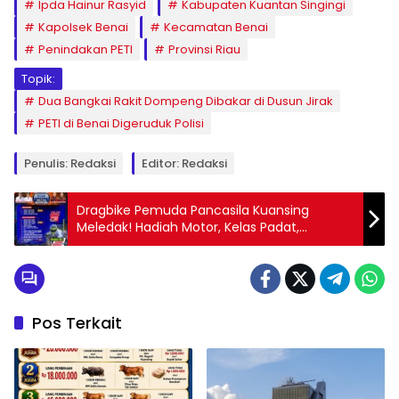
Ipda Hainur Rasyid
Kabupaten Kuantan Singingi
Kapolsek Benai
Kecamatan Benai
Penindakan PETI
Provinsi Riau
Topik:
Dua Bangkai Rakit Dompeng Dibakar di Dusun Jirak
PETI di Benai Digeruduk Polisi
Penulis: Redaksi
Editor: Redaksi
Dragbike Pemuda Pancasila Kuansing
Meledak! Hadiah Motor, Kelas Padat,
Pembalap Regional Tumpah Ruah
Pos Terkait