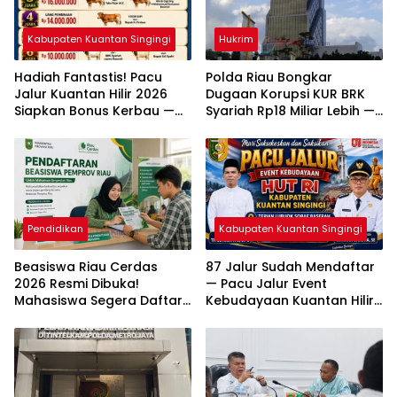
Kabupaten Kuantan Singingi
Hukrim
Hadiah Fantastis! Pacu
Polda Riau Bongkar
Jalur Kuantan Hilir 2026
Dugaan Korupsi KUR BRK
Siapkan Bonus Kerbau —
Syariah Rp18 Miliar Lebih —
Sapi — Kambing dan
Dua Tersangka Resmi
Puluhan Juta Rupiah
Dijerat
Pendidikan
Kabupaten Kuantan Singingi
Beasiswa Riau Cerdas
87 Jalur Sudah Mendaftar
2026 Resmi Dibuka!
— Pacu Jalur Event
Mahasiswa Segera Daftar
Kebudayaan Kuantan Hilir
— Cek Syarat dan
2026 Diprediksi Pecahkan
Jadwalnya
Rekor Peserta