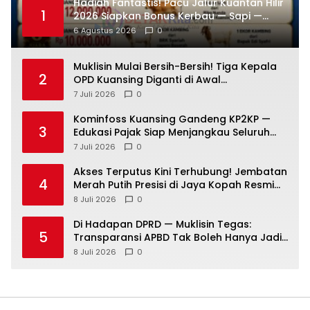
Hadiah Fantastis! Pacu Jalur Kuantan Hilir
1
2026 Siapkan Bonus Kerbau — Sapi —
Kambing dan Puluhan Juta Rupiah
6 Agustus 2026
0
Muklisin Mulai Bersih-Bersih! Tiga Kepala
2
OPD Kuansing Diganti di Awal
Kepemimpinan
7 Juli 2026
0
Kominfoss Kuansing Gandeng KP2KP —
3
Edukasi Pajak Siap Menjangkau Seluruh
Masyarakat
7 Juli 2026
0
Akses Terputus Kini Terhubung! Jembatan
4
Merah Putih Presisi di Jaya Kopah Resmi
Berdiri — Polri Buktikan Pembangunan Tak
8 Juli 2026
0
Sekadar Janji
Di Hadapan DPRD — Muklisin Tegas:
5
Transparansi APBD Tak Boleh Hanya Jadi
Slogan!
8 Juli 2026
0