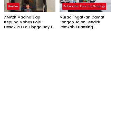
Hukrim
Kabupaten Kuantan Singingi
AMP2K Madina Siap
Muradi Ingatkan Camat
Kepung Mabes Polri —
Jangan Jalan Sendiri!
Desak PETI di Lingga Bayu
Pemkab Kuansing
dan Batang Natal Ditindak
Matangkan Persiapan HUT
Tuntas
RI hingga Pacu Jalur
Nasional