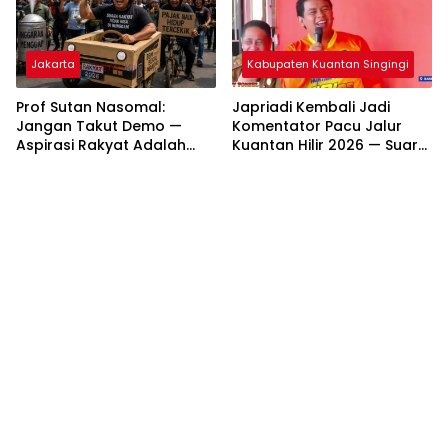
Jakarta
Kabupaten Kuantan Singingi
Prof Sutan Nasomal:
Japriadi Kembali Jadi
Jangan Takut Demo —
Komentator Pacu Jalur
Aspirasi Rakyat Adalah
Kuantan Hilir 2026 — Suara
Nafas Demokrasi
Emas Asal Inuman Siap
Menggema di Tepian
Lubuok Sobae Basogha