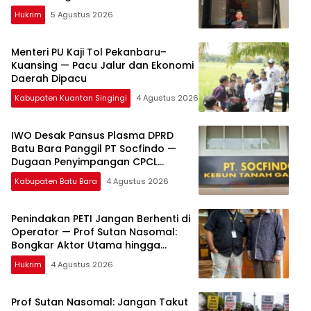
Hukrim
5 Agustus 2026
Menteri PU Kaji Tol Pekanbaru–
Kuansing — Pacu Jalur dan Ekonomi
Daerah Dipacu
Kabupaten Kuantan Singingi
4 Agustus 2026
IWO Desak Pansus Plasma DPRD
Batu Bara Panggil PT Socfindo —
Dugaan Penyimpangan CPCL
Mengemuka
Kabupaten Batu Bara
4 Agustus 2026
Penindakan PETI Jangan Berhenti di
Operator — Prof Sutan Nasomal:
Bongkar Aktor Utama hingga
Pemodal
Hukrim
4 Agustus 2026
Prof Sutan Nasomal: Jangan Takut