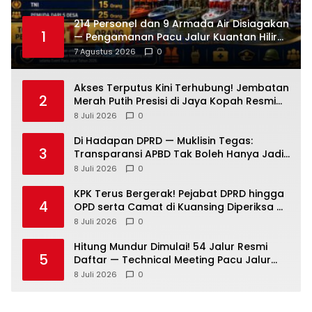
214 Personel dan 9 Armada Air Disiagakan
1
— Pengamanan Pacu Jalur Kuantan Hilir
2026 Dipastikan Maksimal
7 Agustus 2026
0
Akses Terputus Kini Terhubung! Jembatan
2
Merah Putih Presisi di Jaya Kopah Resmi
Berdiri — Polri Buktikan Pembangunan Tak
8 Juli 2026
0
Sekadar Janji
Di Hadapan DPRD — Muklisin Tegas:
3
Transparansi APBD Tak Boleh Hanya Jadi
Slogan!
8 Juli 2026
0
KPK Terus Bergerak! Pejabat DPRD hingga
4
OPD serta Camat di Kuansing Diperiksa —
Suasana Kian Memanas!
8 Juli 2026
0
Hitung Mundur Dimulai! 54 Jalur Resmi
5
Daftar — Technical Meeting Pacu Jalur
Rayon III Benai Digelar Besok
8 Juli 2026
0