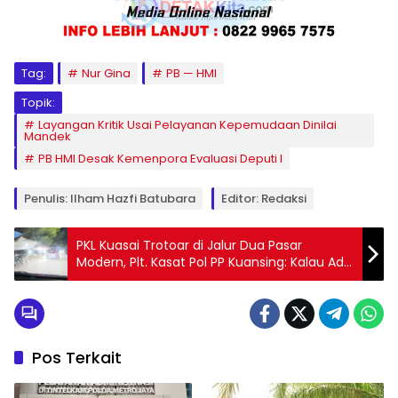
Tag:
Nur Gina
PB — HMI
Topik:
Layangan Kritik Usai Pelayanan Kepemudaan Dinilai
Mandek
PB HMI Desak Kemenpora Evaluasi Deputi I
Penulis: Ilham Hazfi Batubara
Editor: Redaksi
PKL Kuasai Trotoar di Jalur Dua Pasar
Modern, Plt. Kasat Pol PP Kuansing: Kalau Ada
Perintah, Kami Sapu Rata!
Pos Terkait