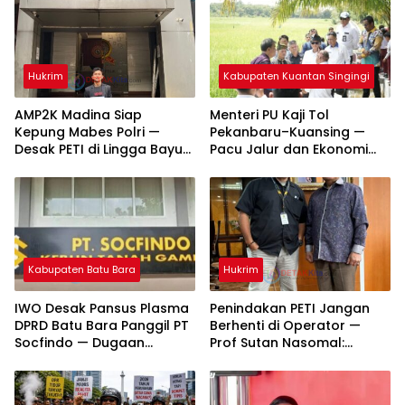
Hukrim
Kabupaten Kuantan Singingi
AMP2K Madina Siap
Menteri PU Kaji Tol
Kepung Mabes Polri —
Pekanbaru–Kuansing —
Desak PETI di Lingga Bayu
Pacu Jalur dan Ekonomi
dan Batang Natal Ditindak
Daerah Dipacu
Tuntas
Kabupaten Batu Bara
Hukrim
IWO Desak Pansus Plasma
Penindakan PETI Jangan
DPRD Batu Bara Panggil PT
Berhenti di Operator —
Socfindo — Dugaan
Prof Sutan Nasomal:
Penyimpangan CPCL
Bongkar Aktor Utama
Mengemuka
hingga Pemodal