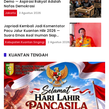
Demo — Aspirasi Rakyat Adalah
Nafas Demokrasi
Jakarta
3 Agustus 2026
Japriadi Kembali Jadi Komentator
Pacu Jalur Kuantan Hilir 2026 —
Suara Emas Asal Inuman Siap
Menggema di Tepian Lubuok Sobae
Kabupaten Kuantan Singingi
2 Agustus 2026
Basogha
KUANTAN TENGAH