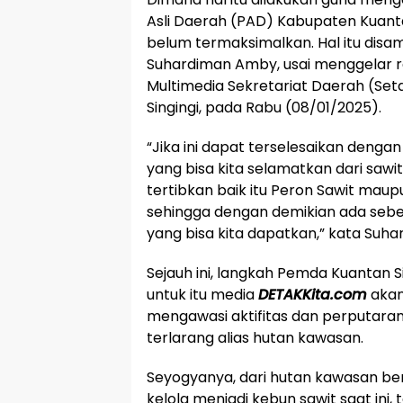
Asli Daerah (PAD) Kabupaten Kuantan
belum termaksimalkan. Hal itu disa
Suhardiman Amby, usai menggelar r
Multimedia Sekretariat Daerah (Se
Singingi, pada Rabu (08/01/2025).
“Jika ini dapat terselesaikan denga
yang bisa kita selamatkan dari sawit i
tertibkan baik itu Peron Sawit maup
sehingga dengan demikian ada sebes
yang bisa kita dapatkan,” kata Suh
Sejauh ini, langkah Pemda Kuantan S
untuk itu media
DETAKKita.com
akan
mengawasi aktifitas dan perputaran
terlarang alias hutan kawasan.
Seyogyanya, dari hutan kawasan be
kelola menjadi kebun sawit saat ini, 