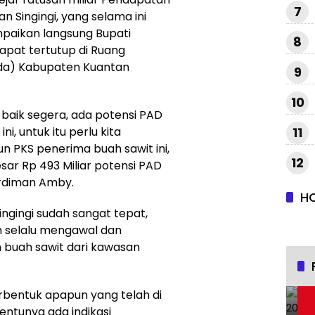
7
 Singingi, yang selama ini
mpaikan langsung Bupati
8
apat tertutup di Ruang
tda) Kabupaten Kuantan
9
10
n baik segera, ada potensi PAD
ni, untuk itu perlu kita
11
un PKS penerima buah sawit ini,
12
ar Rp 493 Miliar potensi PAD
ardiman Amby.
H
ingingi sudah sangat tepat,
 selalu mengawal dan
 buah sawit dari kawasan
rbentuk apapun yang telah di
tentunya ada indikasi