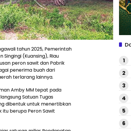
D
awali tahun 2025, Pemerintah
ingingi (Kuansing), Riau
1
usan peron sawit dan Pabrik
agai penerima buah dari
2
rah terlarang lainnya.
3
rdiman Amby MM tepat pada
 langsung Satuan Tugas
4
ng dibentuk untuk menertibkan
5
k itu berupa Peron Sawit
6
ejar ratusan miliar Pendapatan