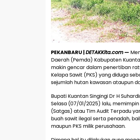
PEKANBARU |
DETAKKita.com
—
Meng
Daerah (Pemda) Kabupaten Kuantan S
makin gencar dalam penertiban rat
Kelapa Sawit (PKS) yang diduga seb
sejumlah hutan kawasan ataupun dae
Bupati Kuantan Singingi Dr H Suha
Selasa (07/01/2025) lalu, memimpin
(Satgas) atau Tim Audit Terpadu ya
buah sawit ilegal serta penadah, bai
maupun PKS milik perusahaan.
Dimana hal itu dilakukan guna meng