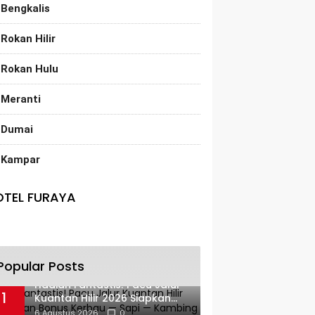
Bengkalis
Rokan Hilir
Rokan Hulu
Meranti
Dumai
Kampar
OTEL FURAYA
Popular Posts
Hadiah Fantastis! Pacu Jalur
1
Kuantan Hilir 2026 Siapkan
Bonus Kerbau — Sapi —
6 Agustus 2026
0