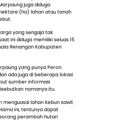
 Marpaung juga diduga
hektare (ha) lahan atau tanah
ebut.
warga yang sengaja tak
at ini diduga memiliki seluas 15
Kuala Renangan Kabupaten
Marpaung yang punya Peron
 dan ada juga di beberapa lokasi
ebut sumber informasi
isebutkan namanya itu.
an menguasai lahan kebun sawit
lama ini, tentunya dapat
seorang perambah hutan