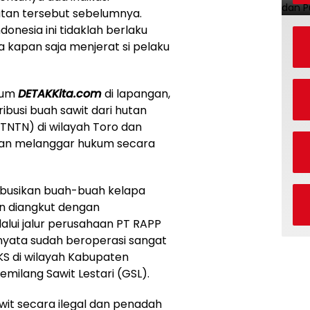
tan tersebut sebelumnya.
onesia ini tidaklah berlaku
a kapan saja menjerat si pelaku
gkum
DETAKKita.com
di lapangan,
busi buah sawit dari hutan
TNTN) di wilayah Toro dan
dan melanggar hukum secara
ibusikan buah-buah kelapa
n diangkut dengan
ui jalur perusahaan PT RAPP
nyata sudah beroperasi sangat
KS di wilayah Kabupaten
emilang Sawit Lestari (GSL).
wit secara ilegal dan penadah