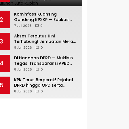
Kambing dan Puluhan Juta
Rupiah
Kominfoss Kuansing
2
Gandeng KP2KP — Edukasi
Pajak Siap Menjangkau
7 Juli 2026
0
Seluruh Masyarakat
Akses Terputus Kini
3
Terhubung! Jembatan Merah
Putih Presisi di Jaya Kopah
8 Juli 2026
0
Resmi Berdiri — Polri Buktikan
Pembangunan Tak Sekadar
Di Hadapan DPRD — Muklisin
4
Janji
Tegas: Transparansi APBD
Tak Boleh Hanya Jadi Slogan!
8 Juli 2026
0
KPK Terus Bergerak! Pejabat
5
DPRD hingga OPD serta
Camat di Kuansing Diperiksa
8 Juli 2026
0
— Suasana Kian Memanas!