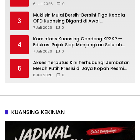
Fokus Layani Rakyat!
6 Juli 2026
0
Muklisin Mulai Bersih-Bersih! Tiga Kepala
3
OPD Kuansing Diganti di Awal
Kepemimpinan
7 Juli 2026
0
Kominfoss Kuansing Gandeng KP2KP —
4
Edukasi Pajak Siap Menjangkau Seluruh
Masyarakat
7 Juli 2026
0
Akses Terputus Kini Terhubung! Jembatan
5
Merah Putih Presisi di Jaya Kopah Resmi
Berdiri — Polri Buktikan Pembangunan Tak
8 Juli 2026
0
Sekadar Janji
KUANSING KEKINIAN