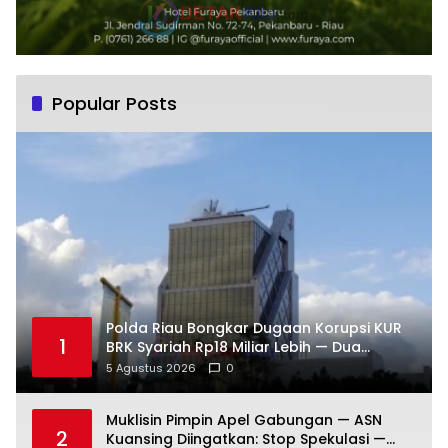
Popular Posts
Polda Riau Bongkar Dugaan Korupsi KUR
1
BRK Syariah Rp18 Miliar Lebih — Dua
Tersangka Resmi Dijerat
5 Agustus 2026
0
Muklisin Pimpin Apel Gabungan — ASN
2
Kuansing Diingatkan: Stop Spekulasi —