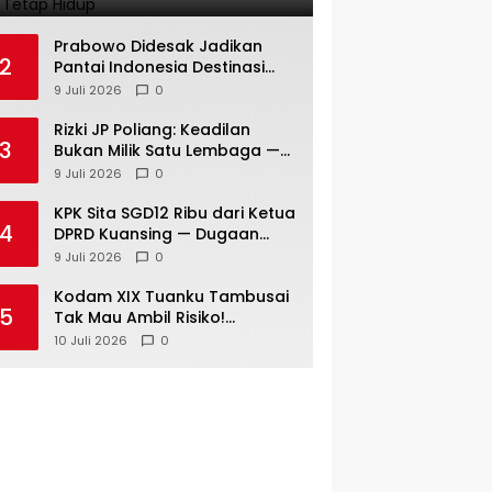
Harus Tetap Hidup
Prabowo Didesak Jadikan
2
Pantai Indonesia Destinasi
Kelas Dunia — Prof Sutan
9 Juli 2026
0
Nasomal: Perintahkan Kepala
Daerah Bergerak!
Rizki JP Poliang: Keadilan
3
Bukan Milik Satu Lembaga —
Semua Wajib Mengawalnya
9 Juli 2026
0
KPK Sita SGD12 Ribu dari Ketua
4
DPRD Kuansing — Dugaan
Peran Pengumpulan Dana Alih
9 Juli 2026
0
Fungsi Hutan Diusut
Kodam XIX Tuanku Tambusai
5
Tak Mau Ambil Risiko!
Satgasyon 132/Bima Sakti Diuji
10 Juli 2026
0
Total Sebelum Berangkat
Operasi