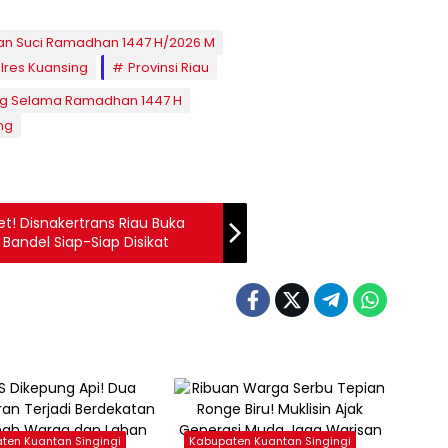
an Suci Ramadhan 1447 H/2026 M
lres Kuansing
Provinsi Riau
ang Selama Ramadhan 1447 H
ng
t! Disnakertrans Riau Buka
andel Siap-Siap Disikat
ten Kuantan Singingi
Kabupaten Kuantan Singingi