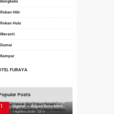
Bengkalis
Rokan Hilir
Rokan Hulu
Meranti
Dumai
Kampar
OTEL FURAYA
Popular Posts
Gebyar Bertanjak Jilid 7 Siap
1
Digelar — Bupati Batu Bara
Tegaskan Budaya Melayu
7 Agustus 2026
0