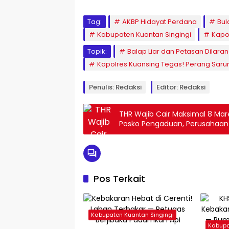
Tag:
AKBP Hidayat Perdana
Bul
Kabupaten Kuantan Singingi
Kapo
Topik:
Balap Liar dan Petasan Dilar
Kapolres Kuansing Tegas! Perang Saru
Penulis: Redaksi
Editor: Redaksi
THR Wajib Cair Maksimal 8 Mare
Posko Pengaduan, Perusahaan B
Pos Terkait
Kabupaten Kuantan Singingi
Kabupa