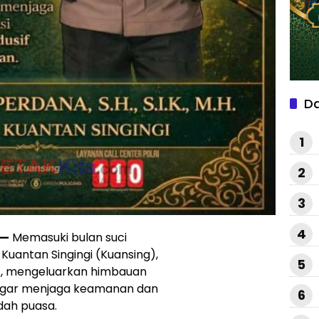
D
1
2
3
4
—
Memasuki bulan suci
uantan Singingi (Kuansing),
5
M.H., mengeluarkan himbauan
agar menjaga keamanan dan
6
dah puasa.