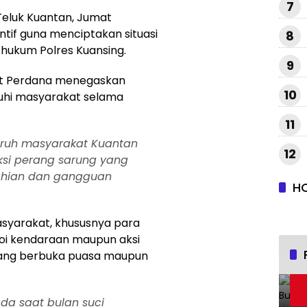
7
Teluk Kuantan, Jumat
ntif guna menciptakan situasi
8
 hukum Polres Kuansing.
9
at Perdana menegaskan
10
tuhi masyarakat selama
11
ruh masyarakat Kuantan
12
ksi perang sarung yang
ahian dan gangguan
H
masyarakat, khususnya para
voi kendaraan maupun aksi
elang berbuka puasa maupun
ada saat bulan suci