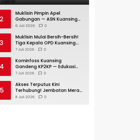
Resmi Dijerat
Muklisin Pimpin Apel
2
Gabungan — ASN Kuansing
Diingatkan: Stop Spekulasi —
6 Juli 2026
0
Fokus Layani Rakyat!
Muklisin Mulai Bersih-Bersih!
3
Tiga Kepala OPD Kuansing
Diganti di Awal
7 Juli 2026
0
Kepemimpinan
Kominfoss Kuansing
4
Gandeng KP2KP — Edukasi
Pajak Siap Menjangkau
7 Juli 2026
0
Seluruh Masyarakat
Akses Terputus Kini
5
Terhubung! Jembatan Merah
Putih Presisi di Jaya Kopah
8 Juli 2026
0
Resmi Berdiri — Polri Buktikan
Pembangunan Tak Sekadar
Janji