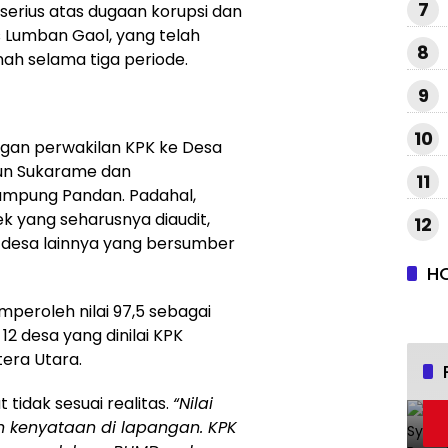
7
erius atas dugaan korupsi dan
 Lumban Gaol, yang telah
8
ah selama tiga periode.
9
10
ungan perwakilan KPK ke Desa
sun Sukarame dan
11
ampung Pandan. Padahal,
 yang seharusnya diaudit,
12
 desa lainnya yang bersumber
H
peroleh nilai 97,5 sebagai
12 desa yang dinilai KPK
era Utara.
 tidak sesuai realitas.
“Nilai
an kenyataan di lapangan. KPK