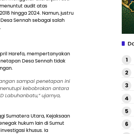
 menuntut audit atas
018 hingga 2024. Namun, justru
 Desa Sennah sebagai salah
.
D
pril Harefa, mempertanyakan
1
enetapan Desa Sennah tidak
angan.
2
 Jangan sampai penetapan ini
3
g menutupi kebobrokan antara
D Labuhanbatu,” ujarnya,
4
5
ggi Sumatera Utara, Kejaksaan
enegak hukum lain di Sumut
6
vestigasi khusus. Ia