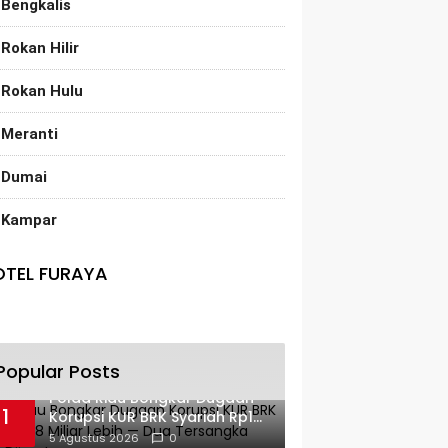
Bengkalis
Rokan Hilir
Rokan Hulu
Meranti
Dumai
Kampar
OTEL FURAYA
Popular Posts
Polda Riau Bongkar Dugaan
1
Korupsi KUR BRK Syariah Rp18
Miliar Lebih — Dua Tersangka
5 Agustus 2026
0