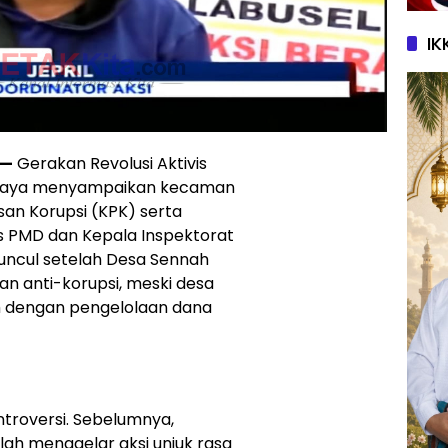
IK
—
Gerakan Revolusi Aktivis
Raya menyampaikan kecaman
an Korupsi (KPK) serta
s PMD dan Kepala Inspektorat
muncul setelah Desa Sennah
n anti-korupsi, meski desa
h dengan pengelolaan dana
troversi. Sebelumnya,
h menggelar aksi unjuk rasa