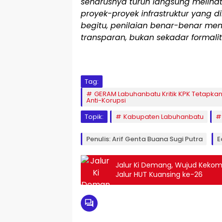
seharusnya turun langsung melih
proyek-proyek infrastruktur yang 
begitu, penilaian benar-benar me
transparan, bukan sekadar formalit
Tag:
GERAM Labuhanbatu Kritik KPK Tetapka
Anti-Korupsi
Topik:
Kabupaten Labuhanbatu
Penulis: Arif Genta Buana Sugi Putra
E
Jalur Ki Demang, Wujud Kekompa
Jalur HUT Kuansing ke-26