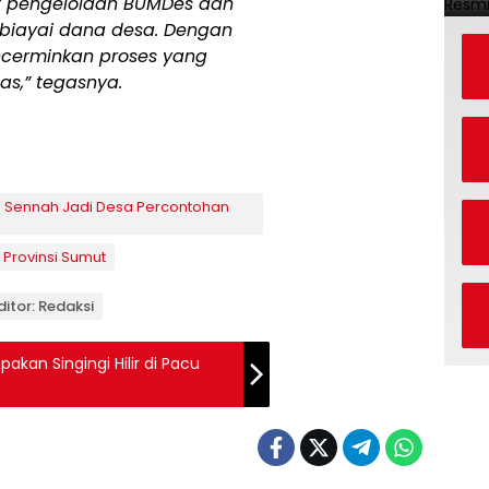
at pengelolaan BUMDes dan
dibiayai dana desa. Dengan
ncerminkan proses yang
as,” tegasnya.
n Sennah Jadi Desa Percontohan
Provinsi Sumut
ditor: Redaksi
kan Singingi Hilir di Pacu