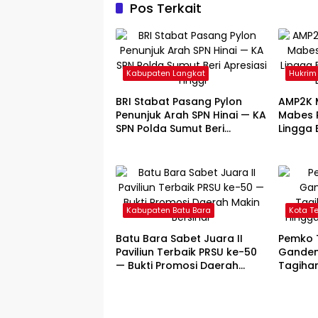
Pos Terkait
Kabupaten Langkat
Hukrim
BRI Stabat Pasang Pylon
AMP2K 
Penunjuk Arah SPN Hinai — KA
Mabes P
SPN Polda Sumut Beri
Lingga
Apresiasi Tinggi
Natal D
Kabupaten Batu Bara
Kota T
Batu Bara Sabet Juara II
Pemko T
Paviliun Terbaik PRSU ke-50
Ganden
— Bukti Promosi Daerah
Tagihan
Makin Bersinar
Hingga 