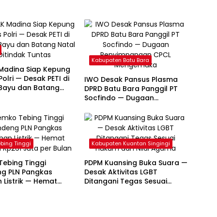
Kabupaten Batu Bara
Madina Siap Kepung
olri — Desak PETI di
IWO Desak Pansus Plasma
 Bayu dan Batang
DPRD Batu Bara Panggil PT
itindak Tuntas
Socfindo — Dugaan
Penyimpangan CPCL
Mengemuka
ebing Tinggi
Kabupaten Kuantan Singingi
ebing Tinggi
PDPM Kuansing Buka Suara —
g PLN Pangkas
Desak Aktivitas LGBT
 Listrik — Hemat
Ditangani Tegas Sesuai
Rp261 Juta per Bulan
Hukum dan Nilai Agama