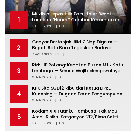
Muklisin Lepas Hilir Pacu Jalur Benai —
1
Langkah “Nonek” Gambar Kekompakan
Pemimpin Kuansing Jadi Simbol Kuat
10 Juli 2026
0
Lestarikan Budaya
Gebyar Bertanjak Jilid 7 Siap Digelar —
2
Bupati Batu Bara Tegaskan Budaya
Melayu Harus Tetap Hidup
7 Agustus 2026
0
Rizki JP Poliang: Keadilan Bukan Milik Satu
3
Lembaga — Semua Wajib Mengawalnya
9 Juli 2026
0
KPK Sita SGD12 Ribu dari Ketua DPRD
4
Kuansing — Dugaan Peran Pengumpulan
Dana Alih Fungsi Hutan Diusut
9 Juli 2026
0
Kodam XIX Tuanku Tambusai Tak Mau
5
Ambil Risiko! Satgasyon 132/Bima Sakti
Diuji Total Sebelum Berangkat Operasi
10 Juli 2026
0