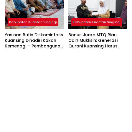
Kabupaten Kuantan Singingi
Kabupaten Kuantan Singingi
Yasinan Rutin Diskominfoss
Bonus Juara MTQ Riau
Kuansing Dihadiri Kakan
Cair! Muklisin: Generasi
Kemenag — Pembangunan
Qurani Kuansing Harus
Mushalla Mulai Dirancang
Tembus Nasional