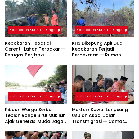
Kabupaten Kuantan Singingi
Kabupaten Kuantan Singingi
Kebakaran Hebat di
KHS Dikepung Api! Dua
Cerenti! Lahan Terbakar —
Kebakaran Terjadi
Petugas Berjibaku
Berdekatan — Rumah
Padamkan Api
Warga dan Lahan
Terbakar
Kabupaten Kuantan Singingi
Kabupaten Kuantan Singingi
Ribuan Warga Serbu
Muklisin Kawal Langsung
Tepian Ronge Biru! Muklisin
Usulan Aspal Jalan
Ajak Generasi Muda Jaga
Transmigrasi — Camat
Warisan Budaya
Diminta Bergerak Cepat