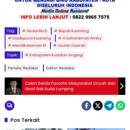
Tag:
Abdul Mu’ti
Bupati Kuansing
Disdikpora Kuansing
H Suhardiman Amby
Mendikdasmen RI
Usulan Daerah
Topik:
Kabupaten Kuantan Singingi
Penulis: Redaksi
Editor: Redaksi
Calon Sekda Favorite Masyarakat Lincah dan
Gesit Bak Kuda Lumping
Pos Terkait