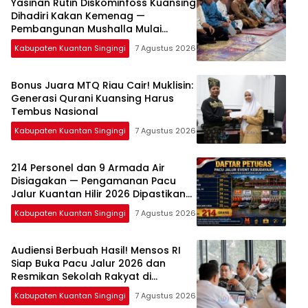
Yasinan Rutin Diskominfoss Kuansing
Dihadiri Kakan Kemenag —
Pembangunan Mushalla Mulai
Dirancang
Kabupaten Kuantan Singingi
7 Agustus 2026
Bonus Juara MTQ Riau Cair! Muklisin:
Generasi Qurani Kuansing Harus
Tembus Nasional
Kabupaten Kuantan Singingi
7 Agustus 2026
214 Personel dan 9 Armada Air
Disiagakan — Pengamanan Pacu
Jalur Kuantan Hilir 2026 Dipastikan
Maksimal
Kabupaten Kuantan Singingi
7 Agustus 2026
Audiensi Berbuah Hasil! Mensos RI
Siap Buka Pacu Jalur 2026 dan
Resmikan Sekolah Rakyat di
Kuansing
Kabupaten Kuantan Singingi
7 Agustus 2026