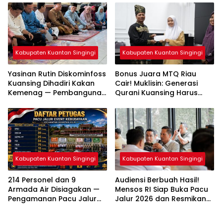
Kabupaten Kuantan Singingi
Kabupaten Kuantan Singingi
Yasinan Rutin Diskominfoss
Bonus Juara MTQ Riau
Kuansing Dihadiri Kakan
Cair! Muklisin: Generasi
Kemenag — Pembangunan
Qurani Kuansing Harus
Mushalla Mulai Dirancang
Tembus Nasional
Kabupaten Kuantan Singingi
Kabupaten Kuantan Singingi
214 Personel dan 9
Audiensi Berbuah Hasil!
Armada Air Disiagakan —
Mensos RI Siap Buka Pacu
Pengamanan Pacu Jalur
Jalur 2026 dan Resmikan
Kuantan Hilir 2026
Sekolah Rakyat di
Dipastikan Maksimal
Kuansing