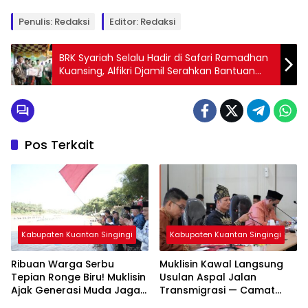
Penulis: Redaksi
Editor: Redaksi
BRK Syariah Selalu Hadir di Safari Ramadhan
Kuansing, Alfikri Djamil Serahkan Bantuan
Tunai — Bupati Suhardiman: Perbankan Lain
Jangan Tinggal Diam!
Pos Terkait
Kabupaten Kuantan Singingi
Kabupaten Kuantan Singingi
Ribuan Warga Serbu
Muklisin Kawal Langsung
Tepian Ronge Biru! Muklisin
Usulan Aspal Jalan
Ajak Generasi Muda Jaga
Transmigrasi — Camat
Warisan Budaya
Diminta Bergerak Cepat