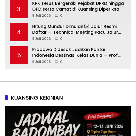
KPK Terus Bergerak! Pejabat DPRD hingga
3
OPD serta Camat di Kuansing Diperiksa —
Suasana Kian Memanas!
8 Juli 2026
0
Hitung Mundur Dimulai! 54 Jalur Resmi
4
Daftar — Technical Meeting Pacu Jalur
Rayon III Benai Digelar Besok
8 Juli 2026
0
Prabowo Didesak Jadikan Pantai
5
Indonesia Destinasi Kelas Dunia — Prof
Sutan Nasomal: Perintahkan Kepala
9 Juli 2026
0
Daerah Bergerak!
KUANSING KEKINIAN