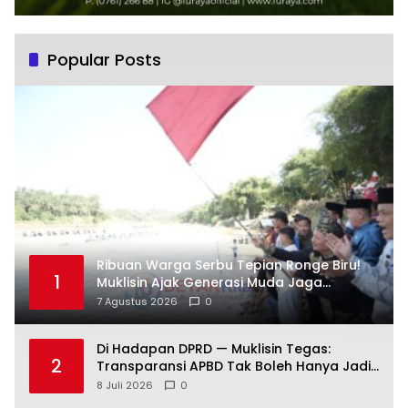
Popular Posts
Ribuan Warga Serbu Tepian Ronge Biru!
1
Muklisin Ajak Generasi Muda Jaga
Warisan Budaya
7 Agustus 2026
0
Di Hadapan DPRD — Muklisin Tegas:
2
Transparansi APBD Tak Boleh Hanya Jadi
Slogan!
8 Juli 2026
0