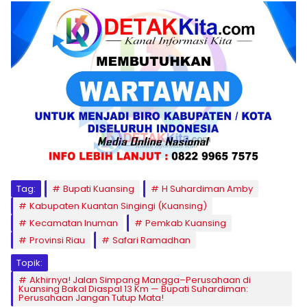
Tag:
Bupati Kuansing
H Suhardiman Amby
Kabupaten Kuantan Singingi (Kuansing)
Kecamatan Inuman
Pemkab Kuansing
Provinsi Riau
Safari Ramadhan
Topik:
Akhirnya! Jalan Simpang Mangga–Perusahaan di
Kuansing Bakal Diaspal 13 Km — Bupati Suhardiman:
Perusahaan Jangan Tutup Mata!