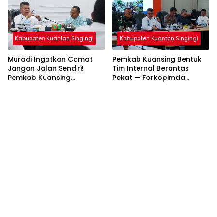
Kabupaten Kuantan Singingi
Kabupaten Kuantan Singingi
Muradi Ingatkan Camat
Pemkab Kuansing Bentuk
Jangan Jalan Sendiri!
Tim Internal Berantas
Pemkab Kuansing
Pekat — Forkopimda
Matangkan Persiapan HUT
Kompak Jaga Keamanan
RI hingga Pacu Jalur
Daerah
Nasional