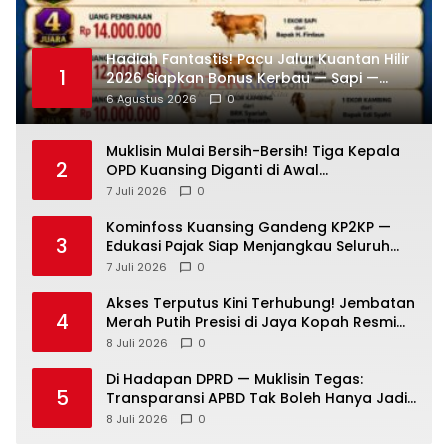
Hadiah Fantastis! Pacu Jalur Kuantan Hilir
1
2026 Siapkan Bonus Kerbau — Sapi —
Kambing dan Puluhan Juta Rupiah
6 Agustus 2026
0
Muklisin Mulai Bersih-Bersih! Tiga Kepala
2
OPD Kuansing Diganti di Awal
Kepemimpinan
7 Juli 2026
0
Kominfoss Kuansing Gandeng KP2KP —
3
Edukasi Pajak Siap Menjangkau Seluruh
Masyarakat
7 Juli 2026
0
Akses Terputus Kini Terhubung! Jembatan
4
Merah Putih Presisi di Jaya Kopah Resmi
Berdiri — Polri Buktikan Pembangunan Tak
8 Juli 2026
0
Sekadar Janji
Di Hadapan DPRD — Muklisin Tegas:
5
Transparansi APBD Tak Boleh Hanya Jadi
Slogan!
8 Juli 2026
0