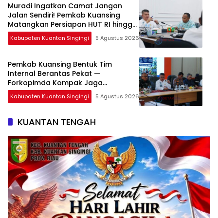
Muradi Ingatkan Camat Jangan
Jalan Sendiri! Pemkab Kuansing
Matangkan Persiapan HUT RI hingga
Pacu Jalur Nasional
Kabupaten Kuantan Singingi
5 Agustus 2026
Pemkab Kuansing Bentuk Tim
Internal Berantas Pekat —
Forkopimda Kompak Jaga
Keamanan Daerah
Kabupaten Kuantan Singingi
5 Agustus 2026
KUANTAN TENGAH