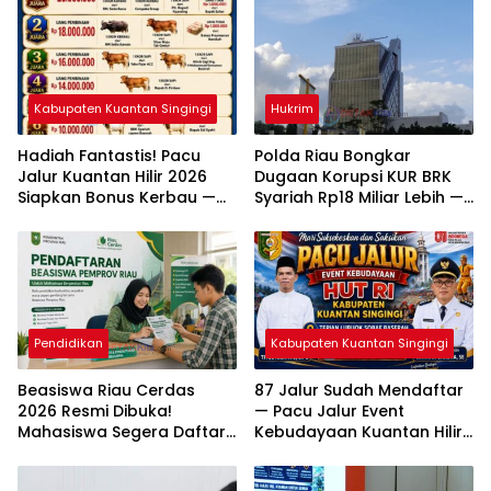
Kabupaten Kuantan Singingi
Hukrim
Hadiah Fantastis! Pacu
Polda Riau Bongkar
Jalur Kuantan Hilir 2026
Dugaan Korupsi KUR BRK
Siapkan Bonus Kerbau —
Syariah Rp18 Miliar Lebih —
Sapi — Kambing dan
Dua Tersangka Resmi
Puluhan Juta Rupiah
Dijerat
Pendidikan
Kabupaten Kuantan Singingi
Beasiswa Riau Cerdas
87 Jalur Sudah Mendaftar
2026 Resmi Dibuka!
— Pacu Jalur Event
Mahasiswa Segera Daftar
Kebudayaan Kuantan Hilir
— Cek Syarat dan
2026 Diprediksi Pecahkan
Jadwalnya
Rekor Peserta