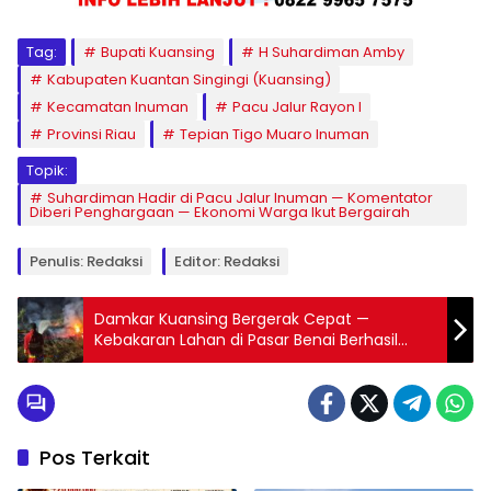
Tag:
Bupati Kuansing
H Suhardiman Amby
Kabupaten Kuantan Singingi (Kuansing)
Kecamatan Inuman
Pacu Jalur Rayon I
Provinsi Riau
Tepian Tigo Muaro Inuman
Topik:
Suhardiman Hadir di Pacu Jalur Inuman — Komentator
Diberi Penghargaan — Ekonomi Warga Ikut Bergairah
Penulis: Redaksi
Editor: Redaksi
Damkar Kuansing Bergerak Cepat —
Kebakaran Lahan di Pasar Benai Berhasil
Dijinakkan
Pos Terkait