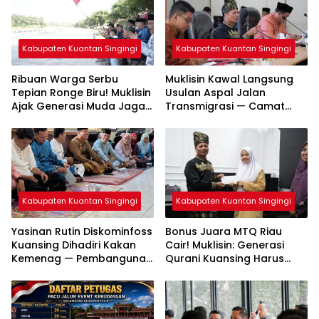
Kabupaten Kuantan Singingi
Kabupaten Kuantan Singingi
Ribuan Warga Serbu
Muklisin Kawal Langsung
Tepian Ronge Biru! Muklisin
Usulan Aspal Jalan
Ajak Generasi Muda Jaga
Transmigrasi — Camat
Warisan Budaya
Diminta Bergerak Cepat
Kabupaten Kuantan Singingi
Kabupaten Kuantan Singingi
Yasinan Rutin Diskominfoss
Bonus Juara MTQ Riau
Kuansing Dihadiri Kakan
Cair! Muklisin: Generasi
Kemenag — Pembangunan
Qurani Kuansing Harus
Mushalla Mulai Dirancang
Tembus Nasional