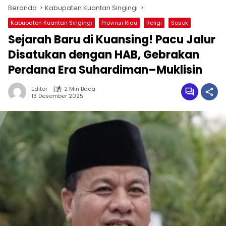
Beranda
Kabupaten Kuantan Singingi
Kabupaten Kuantan Singingi
Provinsi Riau
Religi
Sosok
Sejarah Baru di Kuansing! Pacu Jalur
Disatukan dengan HAB, Gebrakan
Perdana Era Suhardiman–Muklisin
Editor
2 Min Baca
13 Desember 2025