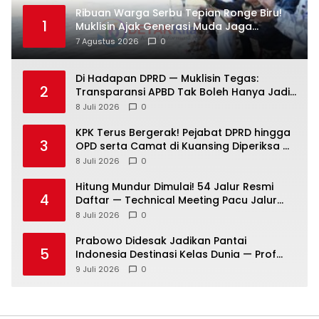
Ribuan Warga Serbu Tepian Ronge Biru!
1
Muklisin Ajak Generasi Muda Jaga
Warisan Budaya
7 Agustus 2026
0
Di Hadapan DPRD — Muklisin Tegas:
2
Transparansi APBD Tak Boleh Hanya Jadi
Slogan!
8 Juli 2026
0
KPK Terus Bergerak! Pejabat DPRD hingga
3
OPD serta Camat di Kuansing Diperiksa —
Suasana Kian Memanas!
8 Juli 2026
0
Hitung Mundur Dimulai! 54 Jalur Resmi
4
Daftar — Technical Meeting Pacu Jalur
Rayon III Benai Digelar Besok
8 Juli 2026
0
Prabowo Didesak Jadikan Pantai
5
Indonesia Destinasi Kelas Dunia — Prof
Sutan Nasomal: Perintahkan Kepala
9 Juli 2026
0
Daerah Bergerak!