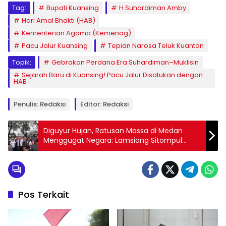
Tag:
Bupati Kuansing
H Suhardiman Amby
Hari Amal Bhakti (HAB)
Kementerian Agama (Kemenag)
Pacu Jalur Kuansing
Tepian Narosa Teluk Kuantan
Topik:
Gebrakan Perdana Era Suhardiman–Muklisin
Sejarah Baru di Kuansing! Pacu Jalur Disatukan dengan
HAB
Penulis: Redaksi
Editor: Redaksi
Diguyur Hujan, Ratusan Massa di Medan
Menggugat Negara: Lamsiang Sitompul
Desak Bencana Sumatera Ditetapkan
Nasional
Pos Terkait