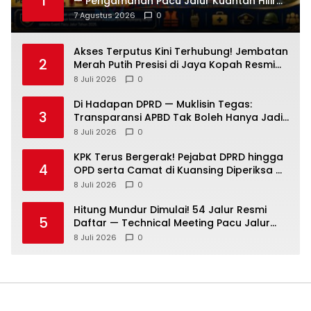
1
— Pengamanan Pacu Jalur Kuantan Hilir
2026 Dipastikan Maksimal
7 Agustus 2026
0
Akses Terputus Kini Terhubung! Jembatan
2
Merah Putih Presisi di Jaya Kopah Resmi
Berdiri — Polri Buktikan Pembangunan Tak
8 Juli 2026
0
Sekadar Janji
Di Hadapan DPRD — Muklisin Tegas:
3
Transparansi APBD Tak Boleh Hanya Jadi
Slogan!
8 Juli 2026
0
KPK Terus Bergerak! Pejabat DPRD hingga
4
OPD serta Camat di Kuansing Diperiksa —
Suasana Kian Memanas!
8 Juli 2026
0
Hitung Mundur Dimulai! 54 Jalur Resmi
5
Daftar — Technical Meeting Pacu Jalur
Rayon III Benai Digelar Besok
8 Juli 2026
0