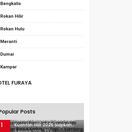
Bengkalis
Rokan Hilir
Rokan Hulu
Meranti
Dumai
Kampar
OTEL FURAYA
Popular Posts
Hadiah Fantastis! Pacu Jalur
1
Kuantan Hilir 2026 Siapkan
Bonus Kerbau — Sapi —
6 Agustus 2026
0