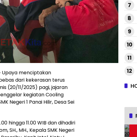
7
8
9
10
11
12
—
Upaya menciptakan
bebas dari kekerasan terus
H
mis (20/11/2025) pagi, jajaran
enggelar kegiatan Cooling
K Negeri 1 Panai Hilir, Desa Sei
00 hingga 11.00 WIB dan dihadiri
tom, SH., MH., Kepala SMK Negeri