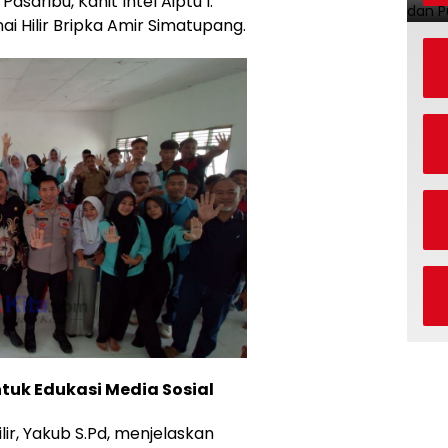
asaribu, Kanit Intel Aiptu I.
ai Hilir Bripka Amir Simatupang.
ntuk Edukasi Media Sosial
lir, Yakub S.Pd, menjelaskan