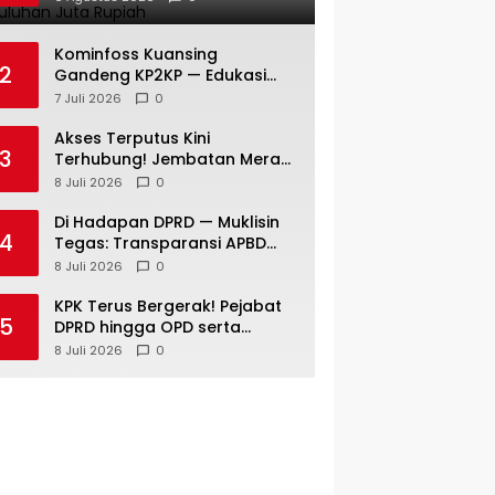
Kambing dan Puluhan Juta
Rupiah
Kominfoss Kuansing
2
Gandeng KP2KP — Edukasi
Pajak Siap Menjangkau
7 Juli 2026
0
Seluruh Masyarakat
Akses Terputus Kini
3
Terhubung! Jembatan Merah
Putih Presisi di Jaya Kopah
8 Juli 2026
0
Resmi Berdiri — Polri Buktikan
Pembangunan Tak Sekadar
Di Hadapan DPRD — Muklisin
4
Janji
Tegas: Transparansi APBD
Tak Boleh Hanya Jadi Slogan!
8 Juli 2026
0
KPK Terus Bergerak! Pejabat
5
DPRD hingga OPD serta
Camat di Kuansing Diperiksa
8 Juli 2026
0
— Suasana Kian Memanas!