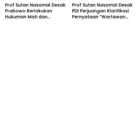
Prof Sutan Nasomal Desak
Prof Sutan Nasomal Desak
Prabowo Berlakukan
PDI Perjuangan Klarifikasi
Hukuman Mati dan
Pernyataan “Wartawan
Pemiskinan Koruptor —
Gerombolan Sirkus”
Rakyat Tunggu Keputusan