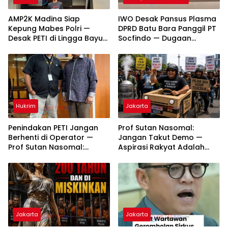
AMP2K Madina Siap
IWO Desak Pansus Plasma
Kepung Mabes Polri —
DPRD Batu Bara Panggil PT
Desak PETI di Lingga Bayu
Socfindo — Dugaan
dan Batang Natal Ditindak
Penyimpangan CPCL
Tuntas
Mengemuka
Hukrim
Jakarta
Penindakan PETI Jangan
Prof Sutan Nasomal:
Berhenti di Operator —
Jangan Takut Demo —
Prof Sutan Nasomal:
Aspirasi Rakyat Adalah
Bongkar Aktor Utama
Nafas Demokrasi
hingga Pemodal
Jakarta
Jakarta