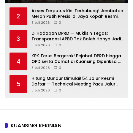
Akses Terputus Kini Terhubung! Jembatan
2
Merah Putih Presisi di Jaya Kopah Resmi
Berdiri — Polri Buktikan Pembangunan Tak
8 Juli 2026
0
Sekadar Janji
Di Hadapan DPRD — Muklisin Tegas:
3
Transparansi APBD Tak Boleh Hanya Jadi
Slogan!
8 Juli 2026
0
KPK Terus Bergerak! Pejabat DPRD hingga
4
OPD serta Camat di Kuansing Diperiksa —
Suasana Kian Memanas!
8 Juli 2026
0
Hitung Mundur Dimulai! 54 Jalur Resmi
5
Daftar — Technical Meeting Pacu Jalur
Rayon III Benai Digelar Besok
8 Juli 2026
0
KUANSING KEKINIAN