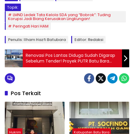
Topik:
LMND Ledek Tata Kelola SDA yang “Bobrok”: Tuding
Korupsi Jadi Biang Kerusakan Lingkungan!
Peringati Hari HAM
Penulis: Ilham Hazfi Batubara
Editor: Redaksi
Renovasi Pos Lantas Diduga Sudah Digarap
Sebelum Tender! Proyek PUTR Batu Bara
Disorot: Kerja Dulu, Lelang Belakangan?
Pos Terkait
Hukrim
Kabupaten Batu Bara