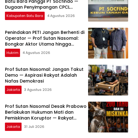
Batu Bara Panggil PT Socfindo —
Dugaan Penyimpangan CPCL
Mengemuka
Kabupaten Batu Bara
4 Agustus 2026
Penindakan PETI Jangan Berhenti di
Operator — Prof Sutan Nasomal:
Bongkar Aktor Utama hingga
Pemodal
Hukrim
4 Agustus 2026
Prof Sutan Nasomal: Jangan Takut
Demo — Aspirasi Rakyat Adalah
Nafas Demokrasi
Jakarta
3 Agustus 2026
Prof Sutan Nasomal Desak Prabowo
Berlakukan Hukuman Mati dan
Pemiskinan Koruptor — Rakyat
Tunggu Keputusan
Jakarta
31 Juli 2026